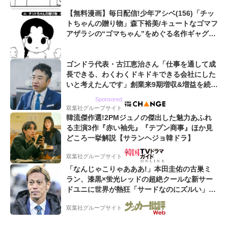
【無料漫画】毎日配信!少年アシベ(156)「チッ
トちゃんの贈り物」森下裕美/キュートなゴマフ
アザラシの“ゴマちゃん”をめぐる名作ギャグ4
コマ
ゴンドラ代表・古江恵治さん「仕事を通して成
長できる、わくわくドキドキできる会社にした
いと考えたんです」創業来9期増収&増益を続け
るWebマーケティング会社のアイデンティティ
Sponsored
双葉社グループサイト
韓流傑作選!2PMジュノの傑出した魅力あふれ
る主演3作『赤い袖先』『テプン商事』ほか見
どころ一挙解説【サランヘジョ韓ドラ】
双葉社グループサイト
「なんじゃこりゃあああ!」本田圭佑の古巣ミ
ラン、漆黒×蛍光レッドの超絶クールな新サー
ドユニに世界が熱狂「サードなのにズルい」
「こりゃかっけえわ」
双葉社グループサイト