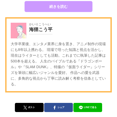
続きを読む
かいりこうへい
海狸こう平
大学卒業後、エンタメ業界に身を置き、アニメ制作の現場
にも8年以上携わる。 現場で培った知識と視点を活かし、
現在はライターとしても活動。これまでに執筆した記事は
500本を超える。 人生のバイブルである『ドラゴンボー
ル』や『SLAM DUNK』、特撮の『仮面ライダー』シリー
ズを筆頭に幅広いジャンルを愛好。 作品への愛を武器
に、多角的な視点から丁寧に読み解く考察を信条としてい
る。
ポスト
シェア
LINEで送る