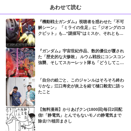
あわせて読む
『機動戦士ガンダム』視聴者を惑わせた「不可
解シーン」 「ミライの生足」に「ジオングのコ
クピット」も...“謎描写”はミスか、それとも演
出か
『ガンダム』宇宙世紀作品、数的優位が覆され
た「歴史的な大惨敗」 ルウム戦役にコンスコン
強襲、そしてスカーレット隊も「どうしてこう
なった...!?」
「自分の絵ごと、このジャンルはそろそろ終わ
りかな」江口寿史が炎上を経て樋口毅宏に語っ
たこと
【無料漫画】かりあげクン(1800回)毎日2回配
信!「静電気」とんでもないモノの静電気まで
除去!?/植田まさし