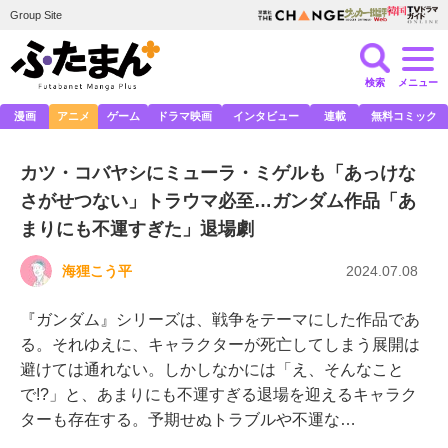
Group Site
検索
メニュー
漫画
アニメ
ゲーム
ドラマ映画
インタビュー
連載
無料コミック
カツ・コバヤシにミューラ・ミゲルも「あっけな
さがせつない」トラウマ必至…ガンダム作品「あ
まりにも不運すぎた」退場劇
海狸こう平
2024.07.08
『ガンダム』シリーズは、戦争をテーマにした作品であ
る。それゆえに、キャラクターが死亡してしまう展開は
避けては通れない。しかしなかには「え、そんなこと
で!?」と、あまりにも不運すぎる退場を迎えるキャラク
ターも存在する。予期せぬトラブルや不運な…