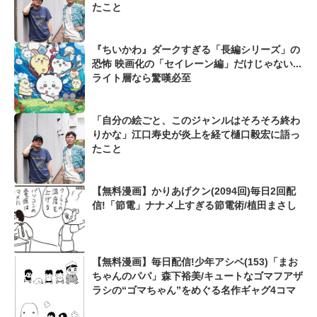
たこと
『ちいかわ』ダークすぎる「長編シリーズ」の
恐怖 映画化の「セイレーン編」だけじゃない...
ライト層なら驚嘆必至
「自分の絵ごと、このジャンルはそろそろ終わ
りかな」江口寿史が炎上を経て樋口毅宏に語っ
たこと
【無料漫画】かりあげクン(2094回)毎日2回配
信!「節電」ナナメ上すぎる節電術/植田まさし
【無料漫画】毎日配信!少年アシベ(153)「まお
ちゃんのパパ」森下裕美/キュートなゴマフアザ
ラシの“ゴマちゃん”をめぐる名作ギャグ4コマ