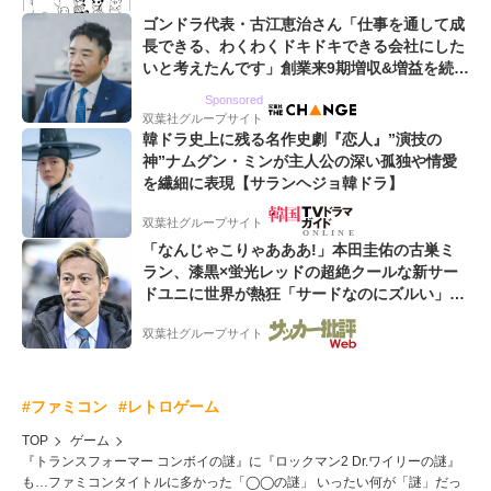
ゴンドラ代表・古江恵治さん「仕事を通して成
長できる、わくわくドキドキできる会社にした
いと考えたんです」創業来9期増収&増益を続け
るWebマーケティング会社のアイデンティティ
Sponsored
双葉社グループサイト
韓ドラ史上に残る名作史劇『恋人』”演技の
神”ナムグン・ミンが主人公の深い孤独や情愛
を繊細に表現【サランヘジョ韓ドラ】
双葉社グループサイト
「なんじゃこりゃあああ!」本田圭佑の古巣ミ
ラン、漆黒×蛍光レッドの超絶クールな新サー
ドユニに世界が熱狂「サードなのにズルい」
「こりゃかっけえわ」
双葉社グループサイト
#ファミコン
#レトロゲーム
TOP
ゲーム
『トランスフォーマー コンボイの謎』に『ロックマン2 Dr.ワイリーの謎』
も…ファミコンタイトルに多かった「◯◯の謎」 いったい何が「謎」だっ