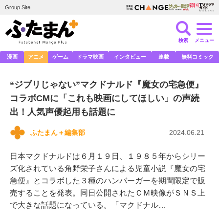
Group Site
検索
メニュー
漫画
アニメ
ゲーム
ドラマ映画
インタビュー
連載
無料コミック
“ジブリじゃない”マクドナルド『魔女の宅急便』
コラボCMに「これも映画にしてほしい」の声続
出！人気声優起用も話題に
ふたまん＋編集部
2024.06.21
日本マクドナルドは６月１９日、１９８５年からシリー
ズ化されている角野栄子さんによる児童小説『魔女の宅
急便』とコラボした３種のハンバーガーを期間限定で販
売することを発表。同日公開されたＣＭ映像がＳＮＳ上
で大きな話題になっている。「マクドナル…