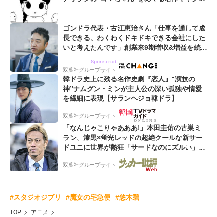
コマ
ゴンドラ代表・古江恵治さん「仕事を通して成
長できる、わくわくドキドキできる会社にした
いと考えたんです」創業来9期増収&増益を続け
るWebマーケティング会社のアイデンティティ
Sponsored
双葉社グループサイト
韓ドラ史上に残る名作史劇『恋人』”演技の
神”ナムグン・ミンが主人公の深い孤独や情愛
を繊細に表現【サランヘジョ韓ドラ】
双葉社グループサイト
「なんじゃこりゃあああ!」本田圭佑の古巣ミ
ラン、漆黒×蛍光レッドの超絶クールな新サー
ドユニに世界が熱狂「サードなのにズルい」
「こりゃかっけえわ」
双葉社グループサイト
#スタジオジブリ
#魔女の宅急便
#悠木碧
TOP
アニメ