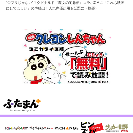
“ジブリじゃない”マクドナルド『魔女の宅急便』コラボCMに「これも映画
にしてほしい」の声続出！人気声優起用も話題に（概要）