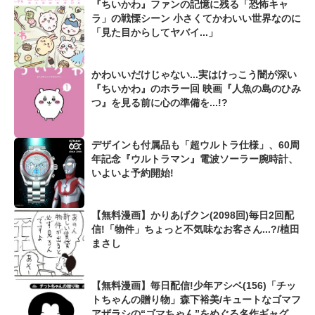
『ちいかわ』ファンの記憶に残る「恐怖キャ
ラ」の戦慄シーン 小さくてかわいい世界なのに
「見た目からしてヤバイ...」
かわいいだけじゃない...実はけっこう闇が深い
『ちいかわ』のホラー回 映画『人魚の島のひみ
つ』を見る前に心の準備を...!?
デザインも付属品も「超ウルトラ仕様」、60周
年記念『ウルトラマン』電波ソーラー腕時計、
いよいよ予約開始!
【無料漫画】かりあげクン(2098回)毎日2回配
信!「物件」ちょっと不気味なお客さん...?/植田
まさし
【無料漫画】毎日配信!少年アシベ(156)「チッ
トちゃんの贈り物」森下裕美/キュートなゴマフ
アザラシの“ゴマちゃん”をめぐる名作ギャグ4