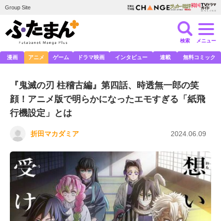
Group Site
検索
メニュー
漫画
アニメ
ゲーム
ドラマ映画
インタビュー
連載
無料コミック
『鬼滅の刃 柱稽古編』第四話、時透無一郎の笑
顔！アニメ版で明らかになったエモすぎる「紙飛
行機設定」とは
折田マカダミア
2024.06.09