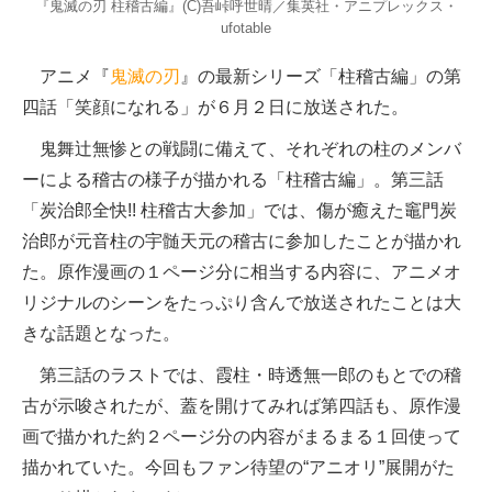
『鬼滅の刃 柱稽古編』(C)吾峠呼世晴／集英社・アニプレックス・
ufotable
アニメ『
鬼滅の刃
』の最新シリーズ「柱稽古編」の第
四話「笑顔になれる」が６月２日に放送された。
鬼舞辻無惨との戦闘に備えて、それぞれの柱のメンバ
ーによる稽古の様子が描かれる「柱稽古編」。第三話
「炭治郎全快!! 柱稽古大参加」では、傷が癒えた竈門炭
治郎が元音柱の宇髄天元の稽古に参加したことが描かれ
た。原作漫画の１ページ分に相当する内容に、アニメオ
リジナルのシーンをたっぷり含んで放送されたことは大
きな話題となった。
第三話のラストでは、霞柱・時透無一郎のもとでの稽
古が示唆されたが、蓋を開けてみれば第四話も、原作漫
画で描かれた約２ページ分の内容がまるまる１回使って
描かれていた。今回もファン待望の“アニオリ”展開がた