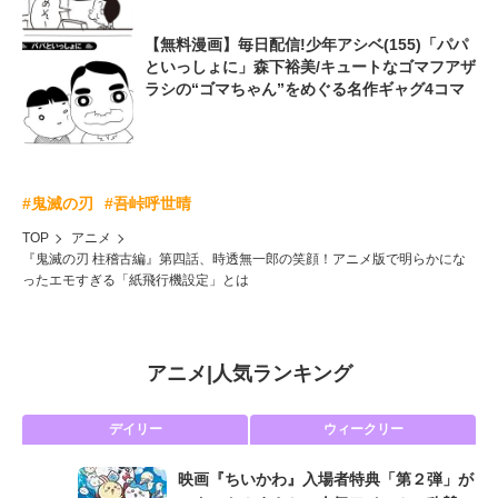
【無料漫画】毎日配信!少年アシベ(155)「パパ
といっしょに」森下裕美/キュートなゴマフアザ
ラシの“ゴマちゃん”をめぐる名作ギャグ4コマ
#鬼滅の刃
#吾峠呼世晴
TOP
アニメ
『鬼滅の刃 柱稽古編』第四話、時透無一郎の笑顔！アニメ版で明らかにな
ったエモすぎる「紙飛行機設定」とは
アニメ
|
人気ランキング
デイリー
ウィークリー
映画『ちいかわ』入場者特典「第２弾」が