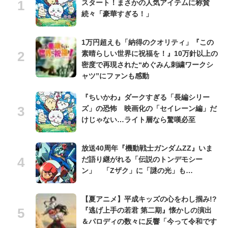
スタート！まさかの人気アイテムに称賛
続々「豪華すぎる！」
1万円超えも「納得のクオリティ」『この
素晴らしい世界に祝福を！』10万針以上の
密度で再現された“めぐみん刺繍ワークシ
ャツ”にファンも感動
『ちいかわ』ダークすぎる「長編シリー
ズ」の恐怖 映画化の「セイレーン編」だ
けじゃない…ライト層なら驚嘆必至
放送40周年『機動戦士ガンダムZZ』いま
だ語り継がれる「伝説のトンデモシー
ン」 「Zザク」に「謎の光」も…
【夏アニメ】平成キッズの心をわし掴み!?
『逃げ上手の若君 第二期』懐かしの演出
＆パロディの数々に反響「今って令和です