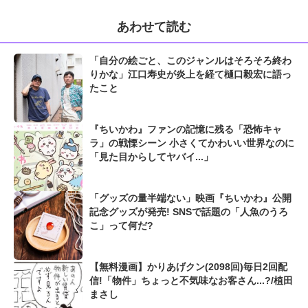
あわせて読む
「自分の絵ごと、このジャンルはそろそろ終わ
りかな」江口寿史が炎上を経て樋口毅宏に語っ
たこと
『ちいかわ』ファンの記憶に残る「恐怖キャ
ラ」の戦慄シーン 小さくてかわいい世界なのに
「見た目からしてヤバイ...」
「グッズの量半端ない」映画『ちいかわ』公開
記念グッズが発売! SNSで話題の「人魚のうろ
こ」って何だ?
【無料漫画】かりあげクン(2098回)毎日2回配
信!「物件」ちょっと不気味なお客さん...?/植田
まさし