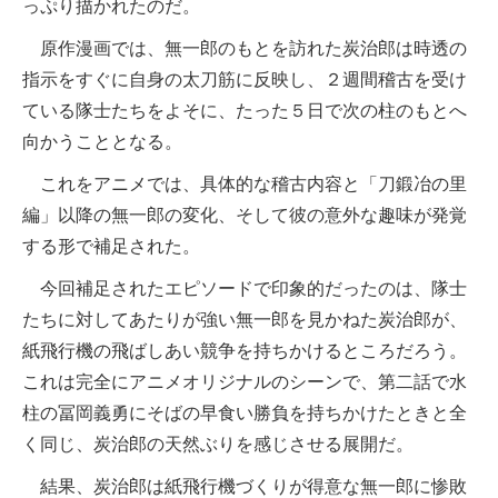
っぷり描かれたのだ。
原作漫画では、無一郎のもとを訪れた炭治郎は時透の
指示をすぐに自身の太刀筋に反映し、２週間稽古を受け
ている隊士たちをよそに、たった５日で次の柱のもとへ
向かうこととなる。
これをアニメでは、具体的な稽古内容と「刀鍛冶の里
編」以降の無一郎の変化、そして彼の意外な趣味が発覚
する形で補足された。
今回補足されたエピソードで印象的だったのは、隊士
たちに対してあたりが強い無一郎を見かねた炭治郎が、
紙飛行機の飛ばしあい競争を持ちかけるところだろう。
これは完全にアニメオリジナルのシーンで、第二話で水
柱の冨岡義勇にそばの早食い勝負を持ちかけたときと全
く同じ、炭治郎の天然ぶりを感じさせる展開だ。
結果、炭治郎は紙飛行機づくりが得意な無一郎に惨敗