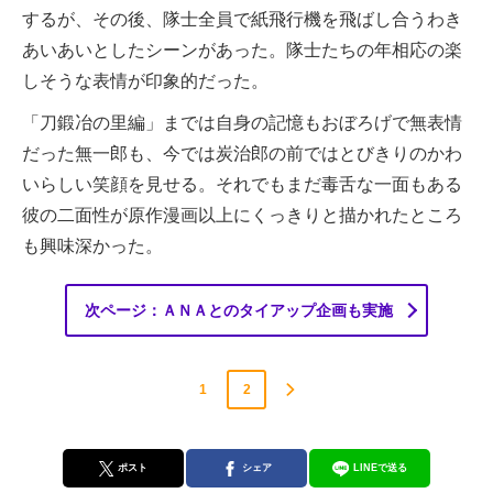
するが、その後、隊士全員で紙飛行機を飛ばし合うわき
あいあいとしたシーンがあった。隊士たちの年相応の楽
しそうな表情が印象的だった。
「刀鍛冶の里編」までは自身の記憶もおぼろげで無表情
だった無一郎も、今では炭治郎の前ではとびきりのかわ
いらしい笑顔を見せる。それでもまだ毒舌な一面もある
彼の二面性が原作漫画以上にくっきりと描かれたところ
も興味深かった。
次ページ：ＡＮＡとのタイアップ企画も実施
1
2
ポスト
シェア
LINEで送る