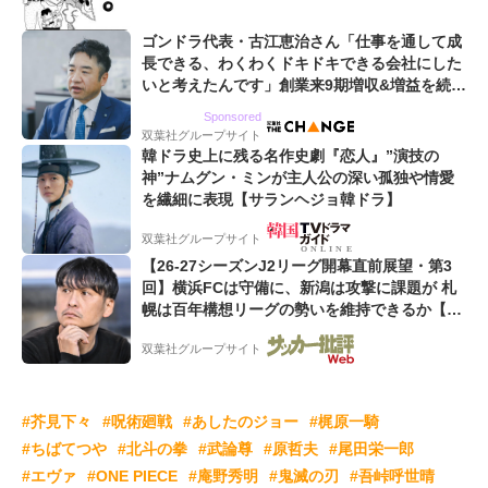
ゴンドラ代表・古江恵治さん「仕事を通して成
長できる、わくわくドキドキできる会社にした
いと考えたんです」創業来9期増収&増益を続け
るWebマーケティング会社のアイデンティティ
Sponsored
双葉社グループサイト
韓ドラ史上に残る名作史劇『恋人』”演技の
神”ナムグン・ミンが主人公の深い孤独や情愛
を繊細に表現【サランヘジョ韓ドラ】
双葉社グループサイト
【26-27シーズンJ2リーグ開幕直前展望・第3
回】横浜FCは守備に、新潟は攻撃に課題が 札
幌は百年構想リーグの勢いを維持できるか【戸
塚啓のJ2のミカタ】(2)
双葉社グループサイト
#芥見下々
#呪術廻戦
#あしたのジョー
#梶原一騎
#ちばてつや
#北斗の拳
#武論尊
#原哲夫
#尾田栄一郎
#エヴァ
#ONE PIECE
#庵野秀明
#鬼滅の刃
#吾峠呼世晴