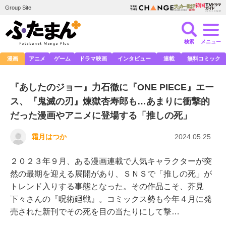
Group Site
検索
メニュー
漫画
アニメ
ゲーム
ドラマ映画
インタビュー
連載
無料コミック
『あしたのジョー』力石徹に『ONE PIECE』エー
ス、『鬼滅の刃』煉獄杏寿郎も…あまりに衝撃的
だった漫画やアニメに登場する「推しの死」
霜月はつか
2024.05.25
２０２３年９月、ある漫画連載で人気キャラクターが突
然の最期を迎える展開があり、ＳＮＳで「推しの死」が
トレンド入りする事態となった。その作品こそ、芥見
下々さんの『呪術廻戦』。コミックス勢も今年４月に発
売された新刊でその死を目の当たりにして撃…