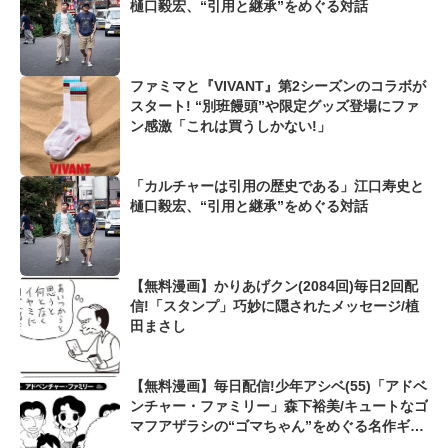
樋口毅宏、“引用と継承”をめぐる対話
ファミマと『VIVANT』第2シーズンのコラボが
スタート! “別班饅頭”や限定グッズ登場にファ
ン感激「これは買うしかない!」
「カルチャーは引用の歴史である」江口寿史と
樋口毅宏、“引用と継承”をめぐる対話
【無料漫画】かりあげクン(2084回)毎日2回配
信!「スタンプ」巧妙に隠されたメッセージ/植
田まさし
【無料漫画】毎日配信!少年アシベ(55)「アドベ
ンチャー・ファミリー」森下裕美/キュートなゴ
マフアザラシの“ゴマちゃん”をめぐる名作ギャ
グ4コマ