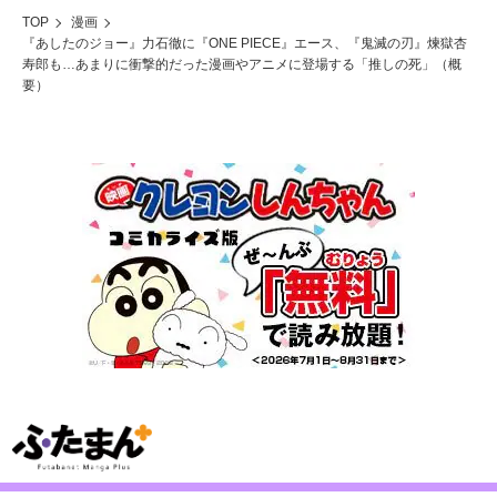
TOP
漫画
『あしたのジョー』力石徹に『ONE PIECE』エース、『鬼滅の刃』煉獄杏
寿郎も…あまりに衝撃的だった漫画やアニメに登場する「推しの死」（概
要）