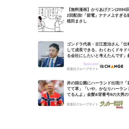
【無料漫画】かりあげクン(2094回
2回配信!「節電」ナナメ上すぎる
植田まさし
ゴンドラ代表・古江恵治さん「仕
して成長できる、わくわくドキド
る会社にしたいと考えたんです」
9期増収&増益を続けるWebマー
Sponsored
グ会社のアイデンティティ
双葉社グループサイト
井の頭公園にハーランド出現!?「
てて草」「いや、かなりハーラン
てるんよ」金髪&背番号9の大男の
バイキング・ロー”映像が話題!「
双葉社グループサイト
もらった」