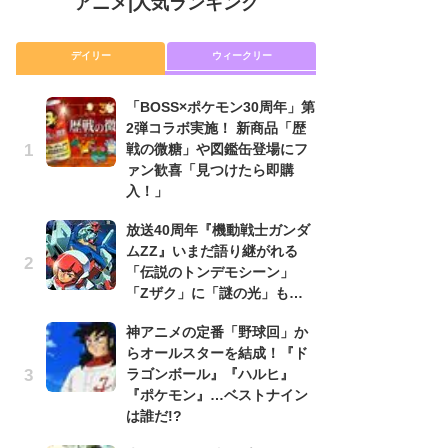
アニメ
|
人気ランキング
デイリー
ウィークリー
「BOSS×ポケモン30周年」第
放
2弾コラボ実施！ 新商品「歴
ム
戦の微糖」や図鑑缶登場にフ
「
ァン歓喜「見つけたら即購
「
入！」
木
放送40周年『機動戦士ガンダ
シ
ムZZ』いまだ語り継がれる
「
「伝説のトンデモシーン」
ル
「Zザク」に「謎の光」も…
ム
さ
神アニメの定番「野球回」か
ス
らオールスターを結成！『ド
ラゴンボール』『ハルヒ』
【
『ポケモン』…ベストナイン
ー
は誰だ!?
完
ー