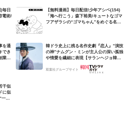
)毎日
【無料漫画】毎日配信!少年アシベ(154)
節電術/
「海へ行こう」森下裕美/キュートなゴマ
フアザラシの“ゴマちゃん”をめぐる名作
ギャグ4コマ
事を通
韓ドラ史上に残る名作史劇『恋人』”演技
キでき
の神”ナムグン・ミンが主人公の深い孤独
創業来
や情愛を繊細に表現【サランヘジョ韓ド
ケティン
ラ】
双葉社グループサイト
若干似
ドに似
“一人
元気を