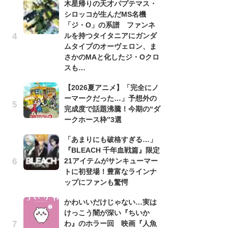
木星帰りの天才パプテマス・
シロッコが生んだMS名機
劇
「ジ・O」の系譜 ファンネ
け
ルを持つタイタニアにガンダ
「
ムタイプのオーヴェロン、ま
れ
さかのMAと化したジ・Oクロ
「
スも…
『
【2026夏アニメ】「完全にノ
2
ーマークだった…」予想外の
ト
完成度で話題沸騰！今期の“ダ
ッ
ークホース枠”3選
「
「あまりにも破格すぎる…」
ン
『BLEACH 千年血戦篇』限定
た
21アイテムがサンキューマー
「
トに初登場！豊富なラインナ
ー
ップにファンも驚愕
ガ
かわいいだけじゃない…実は
ナ
けっこう闇が深い『ちいか
社
わ』のホラー回 映画『人魚
危