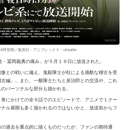
峠呼世晴／集英社・アニプレックス・ufotable
柱・冨岡義勇の痛み」が５月１９日に放送された。
無惨との戦いに備え、鬼殺隊士が柱による過酷な稽古を受
稽古編」。また、一般隊士たちと炭治郎との交流や、これ
れのパーソナルな部分も描かれる。
６巻にかけての全９話でのエピソードで、アニメで１クー
ジナル展開も多く描かれるのではないかと、放送前からフ
の過去を重点的に描くものだったが、ファンの期待通