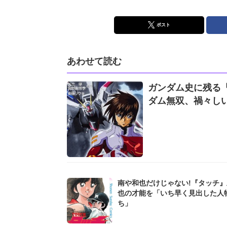
ポスト
あわせて読む
ガンダム史に残る
ダム無双、禍々しい
南や和也だけじゃない!『タッチ
也の才能を「いち早く見出した人
ち」