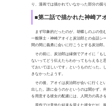
り、漫画では描かれていなかった部分の掘
■第二話で描かれた神崎ア
まず印象的だったのが、胡蝶しのぶの住む
一般隊士・神崎アオイと炭治郎との会話シ
間の間に義勇に会いに行こうとする炭治郎
その前に、炭治郎は縁側でアオイに「もし
ないってどう伝えたらわかってもらえると
ておいてほしいです」というものだった。
きなかったようす。
その後、アオイは炭治郎が会いに行くとい
出した。誰に会うのかというのは聞かず、
を用意する彼女の配慮には、人間力の高さ
原作では意外な結末を迎えた彼女だが、振