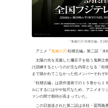
『鬼滅の刃 柱稽古編』(C)吾
アニメ『
鬼滅の刃
柱稽古編』第二話「水
太陽の光を克服した禰豆子を狙う鬼舞辻󠄀
け訓練するというのが主な内容となる「柱
まで描かれてこなかった柱メンバーそれぞ
「柱稽古編」は原作漫画での１５巻から１
ルにするにはやや短尺なため、アニメオリ
ァンの間で期待が高まっていた。
この日放送された第二話は水柱・冨岡義勇