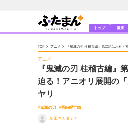
トップ
漫画
TOP
アニメ
『鬼滅の刃 柱稽古編』第二話は水柱・
アニメ
『鬼滅の刃 柱稽古編』
迫る！アニオリ展開の「
ヤリ
#鬼滅の刃
#吾峠呼世晴
折田マカダミア