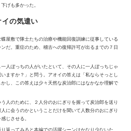
り下げも多かった。
オイの気遣い
蝶屋敷で隊士たちの治療や機能回復訓練に従事している
ーンだ。重症のため、稽古への復帰許可が出るまでの７日
。
一人ぼっちの人がいたといて、その人に一人ぼっちじゃ
思いますか？」と問う。アオイの答えは「私ならそっとし
しかし、この答えは少々天然な炭治郎にはなかなか理解で
う人のために、２人分のおにぎりを握って炭治郎を送り
何人に会うのかということだけを聞いて人数分のおにぎり
を感じさせる。
り返ってみると本編での活躍シーンはかなり少ないた