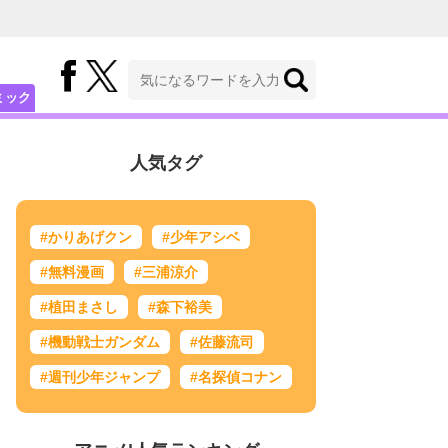
ミック
人気タグ
#かりあげクン
#少年アシベ
#無料漫画
#三浦涼介
#植田まさし
#森下裕美
#機動戦士ガンダム
#佐藤流司
#週刊少年ジャンプ
#名探偵コナン