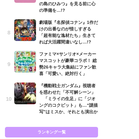
の島のひみつ』を見る前に心
も…
の準備を…!?
「
劇場版『名探偵コナン』1作だ
2
けの出番なのが惜しすぎる
戦
「超有能な逸材たち」生きて
ァ
れば大活躍間違いなし…!?
入
ファミマ×サンリオ×メーカー
『
マスコットが豪華コラボ！ 総
を
勢26キャラ大集結にファン歓
「
喜「可愛い、絶対行く」
ン
写
『機動戦士ガンダム』視聴者
を惑わせた「不可解シーン」
『
「ミライの生足」に「ジオ
ェ
ングのコクピット」も…“謎描
載
写”はミスか、それとも演出か
喜
ランキング一覧
ラン