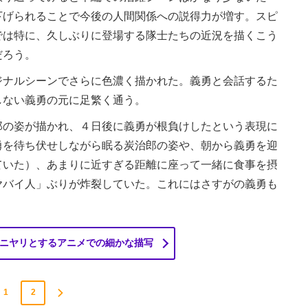
下げられることで今後の人間関係への説得力が増す。スピ
では特に、久しぶりに登場する隊士たちの近況を描くこう
だろう。
ナルシーンでさらに色濃く描かれた。義勇と会話するた
しない義勇の元に足繁く通う。
の姿が描かれ、４日後に義勇が根負けしたという表現に
勇を待ち伏せしながら眠る炭治郎の姿や、朝から義勇を迎
ていた）、あまりに近すぎる距離に座って一緒に食事を摂
ヤバイ人」ぶりが炸裂していた。これにはさすがの義勇も
ニヤリとするアニメでの細かな描写
1
2