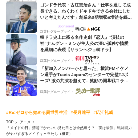
ゴンドラ代表・古江恵治さん「仕事を通して成
長できる、わくわくドキドキできる会社にした
いと考えたんです」創業来9期増収&増益を続け
るWebマーケティング会社のアイデンティティ
Sponsored
双葉社グループサイト
韓ドラ史上に残る名作史劇『恋人』”演技の
神”ナムグン・ミンが主人公の深い孤独や情愛
を繊細に表現【サランヘジョ韓ドラ】
双葉社グループサイト
「新加入メンバーかと思った」横浜FMイケメ
ン選手がTravis Japanのセンターで完璧TJポ
ーズ! 涙の共演を越えて...笑顔の開幕戦コラボ
動画が話題沸騰!
双葉社グループサイト
#Re:ゼロから始める異世界生活
#長月達平
#広江礼威
TOP
アニメ
「メイドの日」清楚でかわいい見た目とは全然違う？「実は最強」戦闘能力
がヤバすぎるメイドキャラたち（概要）