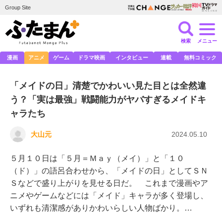
Group Site
検索
メニュー
漫画
アニメ
ゲーム
ドラマ映画
インタビュー
連載
無料コミック
「メイドの日」清楚でかわいい見た目とは全然違
う？「実は最強」戦闘能力がヤバすぎるメイドキ
ャラたち
大山元
2024.05.10
５月１０日は「５月＝Ｍａｙ（メイ）」と「１０
（ド）」の語呂合わせから、「メイドの日」としてＳＮ
Ｓなどで盛り上がりを見せる日だ。 これまで漫画やア
ニメやゲームなどには「メイド」キャラが多く登場し、
いずれも清潔感がありかわいらしい人物ばかり。…