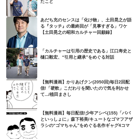
たこと
あだち充のセンスは「化け物」、土田晃之が語
る『タッチ』の最終回が「見事すぎる」ワケ
【土田晃之の昭和カルチャー回顧録】
「カルチャーは引用の歴史である」江口寿史と
樋口毅宏、“引用と継承”をめぐる対話
【無料漫画】かりあげクン(2050回)毎日2回配
信!「硬軟」こだわりを聞いたので気を利かせ
て.../植田まさし
【無料漫画】毎日配信!少年アシベ(155)「パパ
といっしょに」森下裕美/キュートなゴマフアザ
ラシの“ゴマちゃん”をめぐる名作ギャグ4コマ