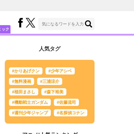
ミック
人気タグ
#かりあげクン
#少年アシベ
#無料漫画
#三浦涼介
#植田まさし
#森下裕美
#機動戦士ガンダム
#佐藤流司
#週刊少年ジャンプ
#名探偵コナン