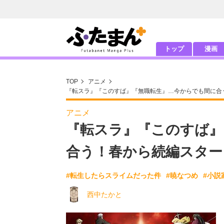
トップ
漫画
TOP
アニメ
『転スラ』『このすば』『無職転生』…今からでも間に合
アニメ
『転スラ』『このすば』
合う！春から続編スター
#転生したらスライムだった件
#暁なつめ
#小説
西中たかと