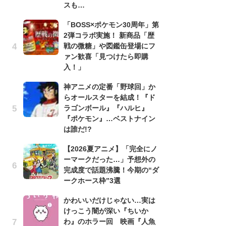
スも…
劇
「BOSS×ポケモン30周年」第
け
2弾コラボ実施！ 新商品「歴
「
戦の微糖」や図鑑缶登場にフ
れ
ァン歓喜「見つけたら即購
「
入！」
『
神アニメの定番「野球回」か
2
らオールスターを結成！『ド
ト
ラゴンボール』『ハルヒ』
ッ
『ポケモン』…ベストナイン
「
は誰だ!?
ン
【2026夏アニメ】「完全にノ
た
ーマークだった…」予想外の
「
完成度で話題沸騰！今期の“ダ
ー
ークホース枠”3選
ガ
かわいいだけじゃない…実は
ナ
けっこう闇が深い『ちいか
社
わ』のホラー回 映画『人魚
危