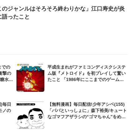
このジャンルはそろそろ終わりかな」江口寿史が炎
に語ったこと
れまでの
平成生まれがファミコンディスクシステ
衝撃の
ム版『メトロイド』を初プレイして驚い
砂糖水」
たこと 「1986年にここまでのゲーム
が...」
)毎日
【無料漫画】毎日配信!少年アシベ(155)
モノの
「パパといっしょに」森下裕美/キュート
なゴマフアザラシの“ゴマちゃん”をめぐ
る名作ギャグ4コマ