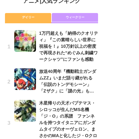
アニメ
|
人気ランキング
デイリー
ウィークリー
1万円超えも「納得のクオリテ
放
ィ」『この素晴らしい世界に
ム
祝福を！』10万針以上の密度
「
で再現された“めぐみん刺繍ワ
「
ークシャツ”にファンも感動
木
放送40周年『機動戦士ガンダ
シ
ムZZ』いまだ語り継がれる
「
「伝説のトンデモシーン」
ル
「Zザク」に「謎の光」も…
ム
さ
木星帰りの天才パプテマス・
ス
シロッコが生んだMS名機
「ジ・O」の系譜 ファンネ
【
ルを持つタイタニアにガンダ
ー
ムタイプのオーヴェロン、ま
完
さかのMAと化したジ・Oクロ
ー