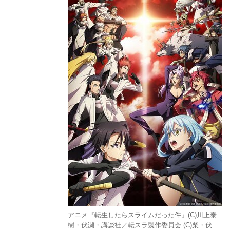
アニメ『転生したらスライムだった件』(C)川上泰
樹・伏瀬・講談社／転スラ製作委員会 (C)柴・伏