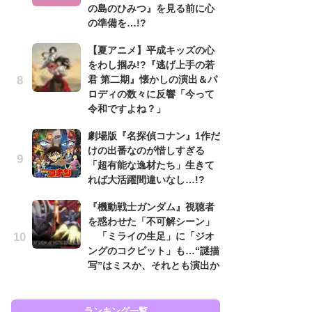
の島のひみつ』を見る前に心
も…
の準備を…!?
「
【夏アニメ】平成キッズの心
2
をわし掴み!?『逃げ上手の若
戦
君 第二期』懐かしの演出＆パ
ァ
ロディの数々に反響「今って
入
令和ですよね？」
『
劇場版『名探偵コナン』1作だ
を
けの出番なのが惜しすぎる
「
「超有能な逸材たち」生きて
ン
れば大活躍間違いなし…!?
写
『機動戦士ガンダム』視聴者
『
を惑わせた「不可解シーン」
ェ
「ミライの生足」に「ジオ
載
ングのコクピット」も…“謎描
喜
写”はミスか、それとも演出か
ラン
ランキング一覧