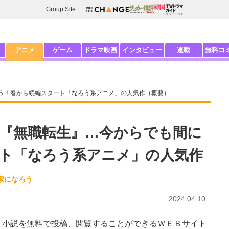
Group Site
アニメ
ゲーム
ドラマ映画
インタビュー
連載
無料コ
う！春から続編スタート「なろう系アニメ」の人気作（概要）
『無職転生』…今からでも間に
ト「なろう系アニメ」の人気作
家になろう
2024.04.10
小説を無料で投稿、閲覧することができるＷＥＢサイト