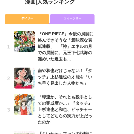
漫画
|
人気ランキング
デイリー
ウィークリー
『ONE PIECE』今後の展開に
舞
絡んできそうな「意味深な表
編
紙連載」 「神」エネルの月
禁
での展開に、元王下七武海の
「
謎めいた過去も…
連
南や和也だけじゃない！『タ
令
ッチ』上杉達也の才能を「い
た!
ち早く見出した人物たち」
前
ト
ド
「球速か、それとも投手とし
ての完成度か…」『タッチ』
『O
上杉達也と和也、ピッチャー
絡
としてどちらの実力が上だっ
紙
たのか
で
謎
『ちいかわ』ファンの記憶に