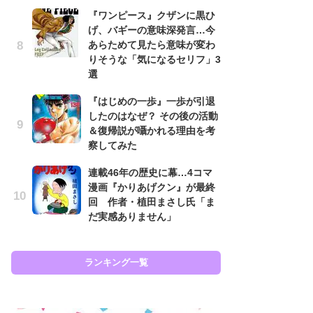
『ワンピース』クザンに黒ひ
南
げ、バギーの意味深発言…今
ッ
あらためて見たら意味が変わ
ち
りそうな「気になるセリフ」3
選
怖
『はじめの一歩』一歩が引退
代
したのはなぜ？ その後の活動
加
＆復帰説が囁かれる理由を考
思
察してみた
原
連載46年の歴史に幕…4コマ
闘
漫画『かりあげクン』が最終
ア
回 作者・植田まさし氏「ま
の
だ実感ありません」
ラン
ランキング一覧