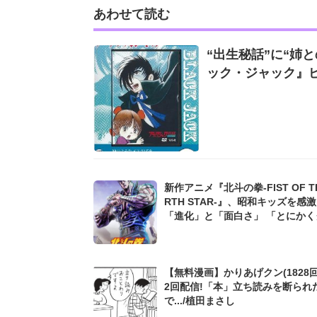
あわせて読む
“出生秘話”に“姉と
ック・ジャック』ピ
新作アニメ『北斗の拳‐FIST OF TH
RTH STAR‐』、昭和キッズを感
「進化」と「面白さ」 「とにかく
くる...!」
【無料漫画】かりあげクン(1828回
2回配信!「本」立ち読みを断られ
で.../植田まさし