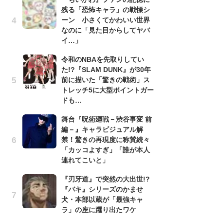
残る「恐怖キャラ」の戦慄シ
『
ーン 小さくてかわいい世界
残
なのに「見た目からしてヤバ
ー
イ…」
な
イ
令和のNBAを先取りしてい
た!?『SLAM DUNK』が30年
『
前に描いた「驚きの戦術」ス
に
トレッチ5に大型ポイントガー
も
ドも…
を
役
舞台『呪術廻戦－渋谷事変 前
編－』キャラビジュアル解
ア
禁！驚きの再現度に称賛続々
ー
「カッコよすぎ」「誰が本人
場
連れてこいと」
ァ
『刃牙道』で突然の大出世!?
努
『バキ』シリーズのかませ
ジ
犬・本部以蔵が「最強キャ
鬼
ラ」の座に躍り出たワケ
の