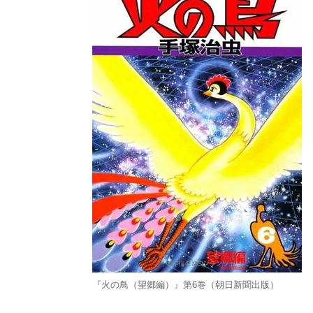
『火の鳥（望郷編）』第6巻（朝日新聞出版）