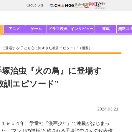
Group Site
アニメ
ゲーム
ドラマ映画
インタビュー
連載
無料コ
』に登場する“子ども心に怖すぎた教訓エピソード”（概要）
 手塚治虫『火の鳥』に登場す
教訓エピソード”
2024.03.21
１９５４年、学童社『漫画少年』で連載がはじまっ
た、“マンガの神様”と称される手塚治虫さんの代表作