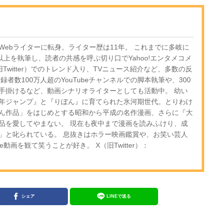
ebライターに転身。ライター歴は11年。 これまでに多岐に
以上を執筆し、読者の共感を呼ぶ切り口でYahoo!エンタメコメ
Twitter）でのトレンド入り、TVニュース紹介など、多数の反
者数100万人超のYouTubeチャンネルでの脚本執筆や、300
手掛けるなど、動画シナリオライターとしても活動中。 幼い
年ジャンプ』と『りぼん』に育てられた氷河期世代。とりわけ
ん作品」をはじめとする昭和から平成の名作漫画、さらに『大
品を愛してやまない。 現在も夜中まで漫画を読みふけり、成
」と叱られている。 息抜きはホラー映画鑑賞や、お笑い芸人
e動画を観て笑うことが好き。 X（旧Twitter）：
シェア
LINEで送る