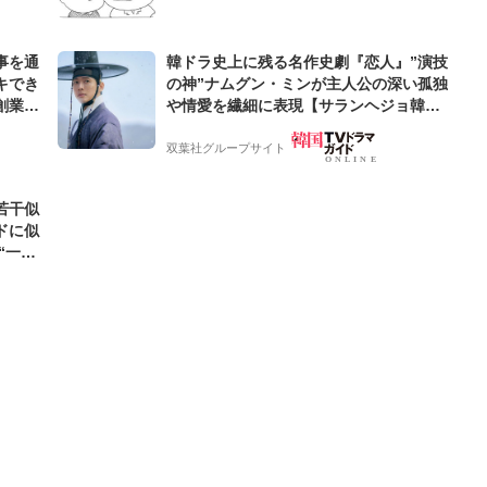
事を通
韓ドラ史上に残る名作史劇『恋人』”演技
キでき
の神”ナムグン・ミンが主人公の深い孤独
創業来
や情愛を繊細に表現【サランヘジョ韓ド
ケティン
ラ】
双葉社グループサイト
若干似
ドに似
“一人
元気を