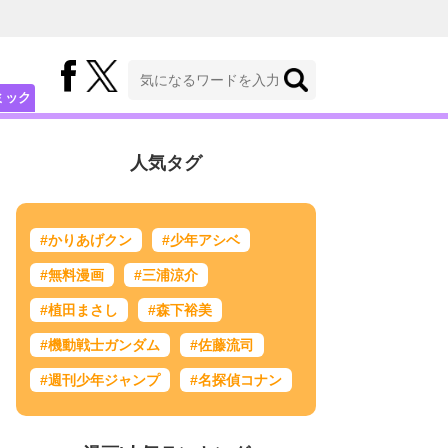
ミック
人気タグ
#かりあげクン
#少年アシベ
#無料漫画
#三浦涼介
#植田まさし
#森下裕美
#機動戦士ガンダム
#佐藤流司
#週刊少年ジャンプ
#名探偵コナン