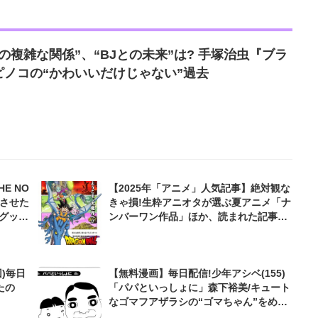
の複雑な関係”、“BJとの未来”は? 手塚治虫『ブラ
ノコの“かわいいだけじゃない”過去
E NO
【2025年「アニメ」人気記事】絶対観な
激させた
きゃ損!生粋アニオタが選ぶ夏アニメ「ナ
グッと
ンバーワン作品」ほか、読まれた記事ベ
スト3!
)毎日
【無料漫画】毎日配信!少年アシベ(155)
たの
「パパといっしょに」森下裕美/キュート
なゴマフアザラシの“ゴマちゃん”をめぐ
る名作ギャグ4コマ