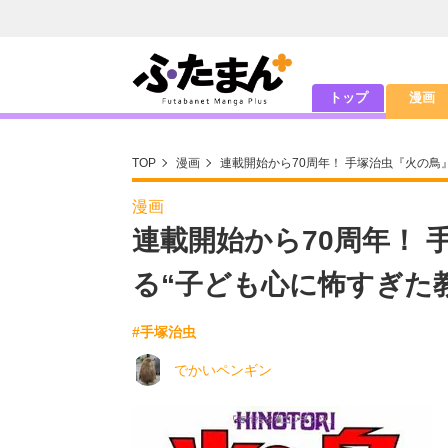
トップ
漫画
TOP
漫画
連載開始から70周年！ 手塚治虫『火の鳥
漫画
連載開始から70周年！
る“子ども心に怖すぎた
#手塚治虫
でかいペンギン