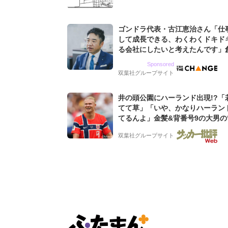
ゴンドラ代表・古江恵治さん「仕
して成長できる、わくわくドキド
る会社にしたいと考えたんです」
9期増収&増益を続けるWebマー
Sponsored
グ会社のアイデンティティ
双葉社グループサイト
井の頭公園にハーランド出現!?「
てて草」「いや、かなりハーラン
てるんよ」金髪&背番号9の大男の
バイキング・ロー”映像が話題!「
双葉社グループサイト
もらった」