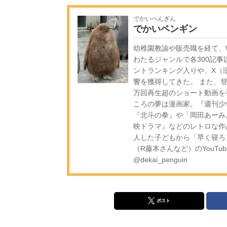
でかいぺんぎん
でかいペンギン
幼稚園教諭や販売職を経て、W
わたるジャンルで各300記事
ントランキング入りや、X（旧
響を獲得してきた。 また、登録
万回再生超のショート動画を
ころの夢は漫画家。『週刊少
『北斗の拳』や「岡田あーみ
映ドラマ』などのレトロな作
人した子どもから「早く寝ろ
（R藤本さんなど）のYouTub
@dekai_penguin
ポスト