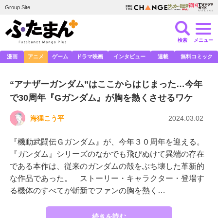
Group Site
検索
メニュー
漫画
アニメ
ゲーム
ドラマ映画
インタビュー
連載
無料コミック
“アナザーガンダム”はここからはじまった…今年
で30周年『Gガンダム』が胸を熱くさせるワケ
海狸こう平
2024.03.02
『機動武闘伝Ｇガンダム』が、今年３０周年を迎える。
『ガンダム』シリーズのなかでも飛びぬけて異端の存在
である本作は、従来のガンダムの殻をぶち壊した革新的
な作品であった。 ストーリー・キャラクター・登場す
る機体のすべてが斬新でファンの胸を熱く…
続きを読む