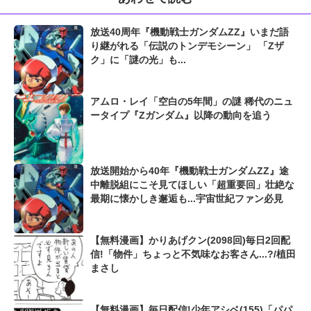
放送40周年『機動戦士ガンダムZZ』いまだ語
り継がれる「伝説のトンデモシーン」 「Zザ
ク」に「謎の光」も...
アムロ・レイ「空白の5年間」の謎 稀代のニュ
ータイプ『Zガンダム』以降の動向を追う
放送開始から40年『機動戦士ガンダムZZ』途
中離脱組にこそ見てほしい「超重要回」壮絶な
最期に懐かしき邂逅も...宇宙世紀ファン必見
【無料漫画】かりあげクン(2098回)毎日2回配
信!「物件」ちょっと不気味なお客さん...?/植田
まさし
【無料漫画】毎日配信!少年アシベ(155)「パパ