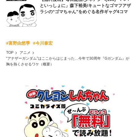
といっしょに」森下裕美/キュートなゴマフアザ
ラシの“ゴマちゃん”をめぐる名作ギャグ4コマ
#富野由悠季
#今川泰宏
TOP
アニメ
“アナザーガンダム”はここからはじまった…今年で30周年『Gガンダム』が
胸を熱くさせるワケ（概要）