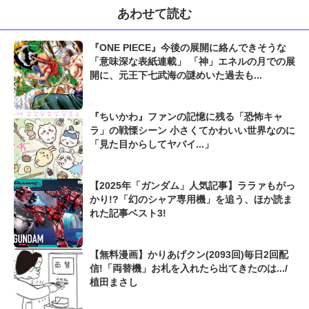
あわせて読む
『ONE PIECE』今後の展開に絡んできそうな
「意味深な表紙連載」 「神」エネルの月での展
開に、元王下七武海の謎めいた過去も...
『ちいかわ』ファンの記憶に残る「恐怖キャ
ラ」の戦慄シーン 小さくてかわいい世界なのに
「見た目からしてヤバイ...」
【2025年「ガンダム」人気記事】ララァもがっ
かり!?「幻のシャア専用機」を追う、ほか読ま
れた記事ベスト3!
【無料漫画】かりあげクン(2093回)毎日2回配
信!「両替機」お札を入れたら出てきたのは.../
植田まさし