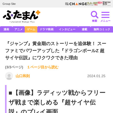
Group Site
検索
メニュー
漫画
アニメ
ゲーム
ドラマ映画
インタビュー
連載
無料コミック
『ジャンプ』黄金期のストーリーを追体験！ スー
ファミでパワーアップした『ドラゴンボールZ 超
サイヤ伝説』にワクワクできた理由
(3/3ページ)
１ページ目から読む
山口和則
2024.01.25
■【画像】ラディッツ戦からフリー
ザ戦まで楽しめる『超サイヤ伝
説』のプレイ画面