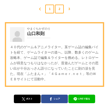
1
2
3
やまぐちかずのり
山口和則
４０代のゲーム＆アニメライター。某ゲーム誌の編集バイ
トを経て、ゲームライターの道へ。以降、数多くのゲーム
攻略本、ゲーム誌で編集＆ライターを務める。レトロゲー
ムが得意なつもりはなかったが、昔遊んだゲームとその思
い出が十分おっさん語りになっていたことに刻の涙を見
た。現在「ふたまん＋」「４Ｇａｍｅｒ.ｎｅｔ」等のＷ
ＥＢサイトにて活動中。
ポスト
シェア
LINEで送る