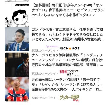
【無料漫画】毎日配信!少年アシベ(148)「オン
ナゴコロ」森下裕美/キュートなゴマフアザラシ
の“ゴマちゃん”をめぐる名作ギャグ4コマ
ゴンドラ代表・古江恵治さん「仕事を通して成
長できる、わくわくドキドキできる会社にした
いと考えたんです」創業来9期増収&増益を続け
るWebマーケティング会社のアイデンティティ
Sponsored
双葉社グループサイト
ナム・ジュヒョク除隊後復帰作『トングン』チ
ョ・スンウ&チャン・ヨンナムの熱演に釘付け!
寺院ロケ地は半島最南端の海南郡「道卒庵」
【韓ドラから始める韓国旅行】
双葉社グループサイト
井の頭公園にハーランド出現!?「若干似てて
草」「いや、かなりハーランドに似てるんよ」
金髪&背番号9の大男の“一人バイキング・ロ
ー”映像が話題!「元気をもらった」
双葉社グループサイト