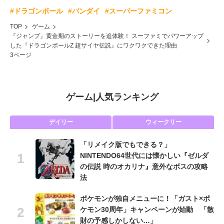
#ドラゴンボール
#バンダイ
#スーパーファミコン
TOP
ゲーム
『ジャンプ』黄金期のストーリーを追体験！ スーファミでパワーアップ
した『ドラゴンボールZ 超サイヤ伝説』にワクワクできた理由
3ページ
ゲーム
|
人気ランキング
デイリー
ウィークリー
「リメイク版でもできる？」
NINTENDO64世代には懐かしい『ゼルダ
の伝説 時のオカリナ』意外なボスの攻略
法
ポケモンが独自メニューに！「ガスト×ポ
ケモン30周年」キャンペーンが始動 「散
財の予感しかしない…」