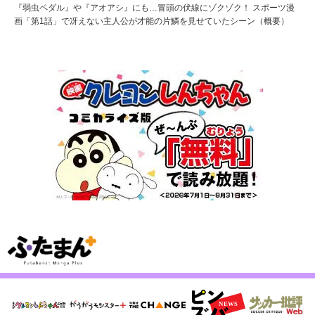
『弱虫ペダル』や『アオアシ』にも…冒頭の伏線にゾクゾク！ スポーツ漫
画「第1話」で冴えない主人公が才能の片鱗を見せていたシーン（概要）