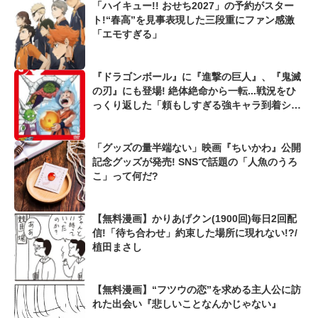
「ハイキュー!! おせち2027」の予約がスター
ト!“春高”を見事表現した三段重にファン感激
「エモすぎる」
『ドラゴンボール』に『進撃の巨人』、『鬼滅
の刃』にも登場! 絶体絶命から一転...戦況をひ
っくり返した「頼もしすぎる強キャラ到着シー
ン」
「グッズの量半端ない」映画『ちいかわ』公開
記念グッズが発売! SNSで話題の「人魚のうろ
こ」って何だ?
【無料漫画】かりあげクン(1900回)毎日2回配
信!「待ち合わせ」約束した場所に現れない!?/
植田まさし
【無料漫画】“フツウの恋”を求める主人公に訪
れた出会い『悲しいことなんかじゃない』