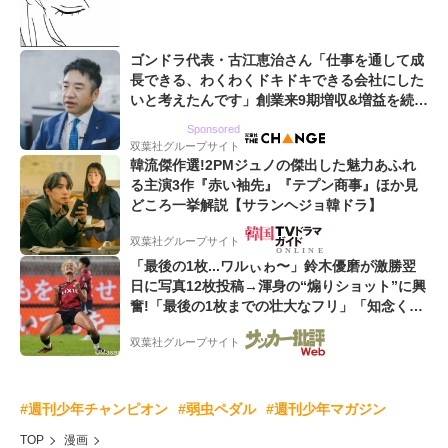
ゴンドラ代表・古江恵治さん「仕事を通して成
長できる、わくわくドキドキできる会社にした
いと考えたんです」創業来9期増収&増益を続け
るWebマーケティング会社のアイデンティティ
Sponsored
双葉社グループサイト
韓流傑作選!2PMジュノの傑出した魅力あふれ
る主演3作『赤い袖先』『テプン商事』ほか見
どころ一挙解説【サランヘジョ韓ドラ】
双葉社グループサイト
「最後の1枚...ワルぃゎ〜」鈴木優磨が激勝翌
日に写真12枚投稿→渾身の“煽りショット”に興
奮!「最後の1枚までの壮大なフリ」「知念くん
のことどんだけ好きなんよw」
双葉社グループサイト
#週刊少年チャンピオン
#弱虫ペダル
#週刊少年マガジン
TOP
漫画