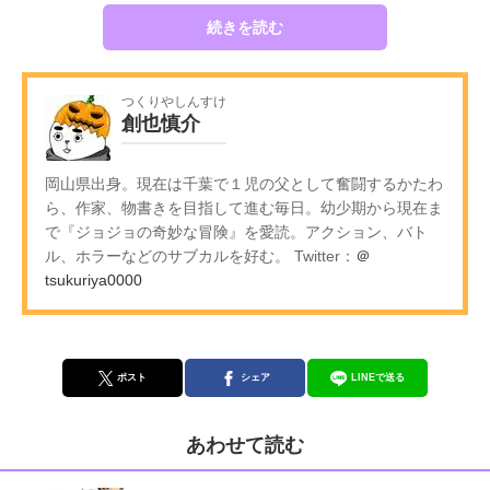
続きを読む
つくりやしんすけ
創也慎介
岡山県出身。現在は千葉で１児の父として奮闘するかたわ
ら、作家、物書きを目指して進む毎日。幼少期から現在ま
で『ジョジョの奇妙な冒険』を愛読。アクション、バト
ル、ホラーなどのサブカルを好む。 Twitter：
＠
tsukuriya0000
ポスト
シェア
LINEで送る
あわせて読む