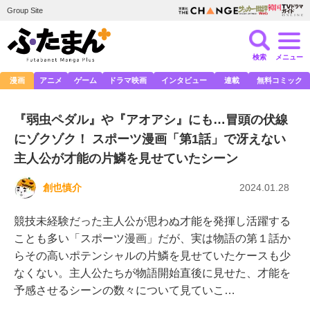
Group Site
検索
メニュー
漫画
アニメ
ゲーム
ドラマ映画
インタビュー
連載
無料コミック
『弱虫ペダル』や『アオアシ』にも…冒頭の伏線
にゾクゾク！ スポーツ漫画「第1話」で冴えない
主人公が才能の片鱗を見せていたシーン
創也慎介
2024.01.28
競技未経験だった主人公が思わぬ才能を発揮し活躍する
ことも多い「スポーツ漫画」だが、実は物語の第１話か
らその高いポテンシャルの片鱗を見せていたケースも少
なくない。主人公たちが物語開始直後に見せた、才能を
予感させるシーンの数々について見ていこ…