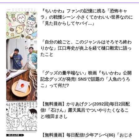
『ちいかわ』ファンの記憶に残る「恐怖キャ
ラ」の戦慄シーン 小さくてかわいい世界なのに
「見た目からしてヤバイ...」
「自分の絵ごと、このジャンルはそろそろ終わ
りかな」江口寿史が炎上を経て樋口毅宏に語っ
たこと
「グッズの量半端ない」映画『ちいかわ』公開
記念グッズが発売! SNSで話題の「人魚のうろ
こ」って何だ?
【無料漫画】かりあげクン(2092回)毎日2回配
信!「石けん」露天風呂でついやりたくなるこ
と/植田まさし
【無料漫画】毎日配信!少年アシベ(86)「おじさ