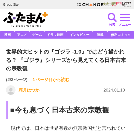
Group Site
検索
メニュー
漫画
アニメ
ゲーム
ドラマ映画
インタビュー
連載
無料コミック
世界的大ヒットの『ゴジラ -1.0』ではどう描かれ
る？ 『ゴジラ』シリーズから見えてくる日本古来
の宗教観
(2/3ページ)
１ページ目から読む
霜月はつか
2024.01.19
■今も息づく日本古来の宗教観
現代では、日本は世界有数の無宗教国だと言われてい