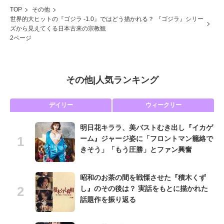
TOP
その他
世界的大ヒットの『ゴジラ -1.0』ではどう描かれる？ 『ゴジラ』シリー
ズから見えてくる日本古来の宗教観
2ページ
その他
|
人気ランキング
デイリー
ウィークリー
明日花キララ、美バストむき出し『イカゲ
ーム』ジャージ姿に「フロントマン籠絡で
きそう」「もう圧勝」とファン興奮
昭和のお茶の間を戦慄させた『積木くず
し』のその後は？ 実話をもとに描かれた
話題作を振り返る