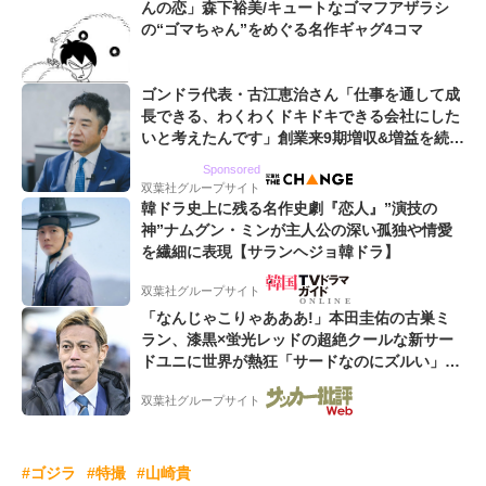
んの恋」森下裕美/キュートなゴマフアザラシ
の“ゴマちゃん”をめぐる名作ギャグ4コマ
ゴンドラ代表・古江恵治さん「仕事を通して成
長できる、わくわくドキドキできる会社にした
いと考えたんです」創業来9期増収&増益を続け
るWebマーケティング会社のアイデンティティ
Sponsored
双葉社グループサイト
韓ドラ史上に残る名作史劇『恋人』”演技の
神”ナムグン・ミンが主人公の深い孤独や情愛
を繊細に表現【サランヘジョ韓ドラ】
双葉社グループサイト
「なんじゃこりゃあああ!」本田圭佑の古巣ミ
ラン、漆黒×蛍光レッドの超絶クールな新サー
ドユニに世界が熱狂「サードなのにズルい」
「こりゃかっけえわ」
双葉社グループサイト
#ゴジラ
#特撮
#山崎貴