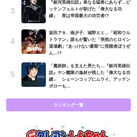
『銀河英雄伝説』単なる猛将にあらず…ビ
ッテンフェルトが挙げた「偉大なる功
績」 実は帝国最大の功労者!?
坂田アキ、南夕子、城野エミ…「昭和ウル
トラマン」誰もが驚いた「突然のヒロイン
退場劇」“あっけない最期”に視聴者ぼうぜ
ん…!?
「魔術師」を支えた男たち…『銀河英雄伝
説』ヤン艦隊の逸材が残した「偉大なる功
績」 シェーンコップにムライ、アッテン
ボローも…
ランキング一覧