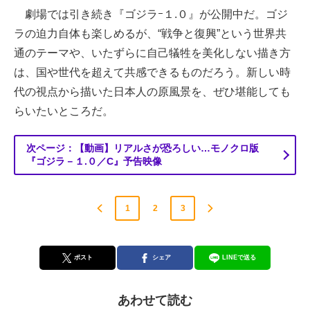
劇場では引き続き『ゴジラｰ１.０』が公開中だ。ゴジ
ラの迫力自体も楽しめるが、“戦争と復興”という世界共
通のテーマや、いたずらに自己犠牲を美化しない描き方
は、国や世代を超えて共感できるものだろう。新しい時
代の視点から描いた日本人の原風景を、ぜひ堪能しても
らいたいところだ。
次ページ：【動画】リアルさが恐ろしい…モノクロ版
『ゴジラ－１.０／C』予告映像
1
2
3
ポスト
シェア
LINEで送る
あわせて読む