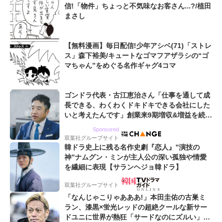
信!「物件」ちょっと不気味なお客さん...?/植田
まさし
【無料漫画】毎日配信!少年アシベ(71)「ストレ
ス」森下裕美/キュートなゴマフアザラシの“ゴ
マちゃん”をめぐる名作ギャグ4コマ
ゴンドラ代表・古江恵治さん「仕事を通して成
長できる、わくわくドキドキできる会社にした
いと考えたんです」創業来9期増収&増益を続け
るWebマーケティング会社のアイデンティティ
Sponsored
双葉社グループサイト
韓ドラ史上に残る名作史劇『恋人』”演技の
神”ナムグン・ミンが主人公の深い孤独や情愛
を繊細に表現【サランヘジョ韓ドラ】
双葉社グループサイト
「なんじゃこりゃあああ!」本田圭佑の古巣ミ
ラン、漆黒×蛍光レッドの超絶クールな新サー
ドユニに世界が熱狂「サードなのにズルい」