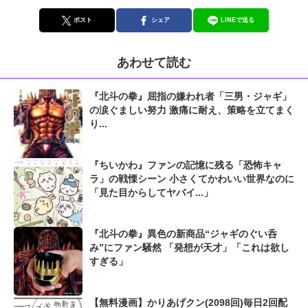
ポスト
シェア
LINEで送る
あわせて読む
『北斗の拳』屈指の嫌われ者「三男・ジャギ」
の涙ぐましい努力 激痛に耐え、策略を立てまく
り...
『ちいかわ』ファンの記憶に残る「恐怖キャ
ラ」の戦慄シーン 小さくてかわいい世界なのに
「見た目からしてヤバイ...」
『北斗の拳』異色の新商品“ジャギのぐい呑
み”にファン騒然 「発想が天才」「これは欲し
すぎる」
【無料漫画】かりあげクン(2098回)毎日2回配