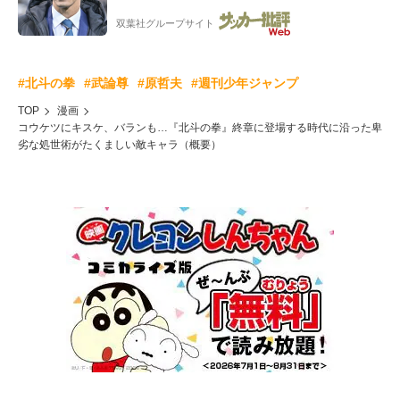
「こりゃかっけえわ」
双葉社グループサイト
#北斗の拳
#武論尊
#原哲夫
#週刊少年ジャンプ
TOP
漫画
コウケツにキスケ、バランも…『北斗の拳』終章に登場する時代に沿った卑
劣な処世術がたくましい敵キャラ（概要）