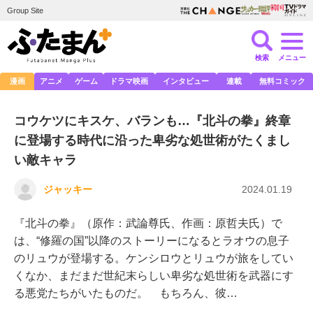
Group Site
検索
メニュー
漫画
アニメ
ゲーム
ドラマ映画
インタビュー
連載
無料コミック
コウケツにキスケ、バランも…『北斗の拳』終章
に登場する時代に沿った卑劣な処世術がたくまし
い敵キャラ
ジャッキー
2024.01.19
『北斗の拳』（原作：武論尊氏、作画：原哲夫氏）で
は、“修羅の国”以降のストーリーになるとラオウの息子
のリュウが登場する。ケンシロウとリュウが旅をしてい
くなか、まだまだ世紀末らしい卑劣な処世術を武器にす
る悪党たちがいたものだ。 もちろん、彼…