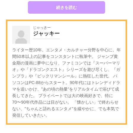
続きを読む
じゃっきー
ジャッキー
ライター歴10年。エンタメ・カルチャー分野を中心に、年
間50本以上の記事をコンスタントに執筆中。 ジャンプ黄
金期の漫画に夢中になり、ファミコンでは『スーパーマリ
オ』や『ドラゴンクエスト』シリーズを遊び尽くし、『ガ
ンプラ』や『ビックリマンシール』に熱狂した世代。 パ
ソコンはPC-88からスタート。90年代にはトレンディドラ
マを追いかけ、"あの頃の熱量"をリアルタイムで浴びて成
長してきた。 プライベートでは大の映画好きで、特に
70〜90年代作品には目がない。 「懐かしい」で終わらせ
ない、"ちゃんと語れるエンタメ"を緩やかに、でも本気で
発信していきたい。