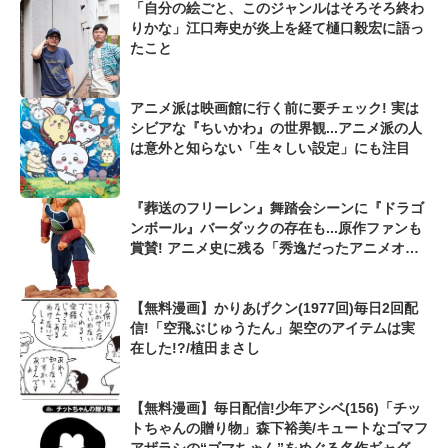
「自分の絵ごと、このジャンルはそろそろ終わ
りかな」江口寿史が炎上を経て樋口毅宏に語っ
たこと
アニメ派は映画館に行く前に要チェック! 実は
シビアな『ちいかわ』の世界観...アニメ派の人
は意外と知らない「生々しい設定」にも注目
『葬送のフリーレン』舞踏会シーンに『ドラゴ
ンボール』バーダックの存在も...原作ファンも
賞賛! アニメ史に残る「秀逸だったアニメオリ
ジナル描写」
【無料漫画】かりあげクン(1977回)毎日2回配
信!「空飛ぶじゅうたん」架空のアイテムは実
在した!?/植田まさし
【無料漫画】毎日配信!少年アシベ(156)「チッ
トちゃんの贈り物」森下裕美/キュートなゴマフ