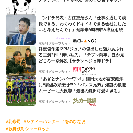
アザラシの“ゴマちゃん”をめぐる名作ギャグ4
コマ
ゴンドラ代表・古江恵治さん「仕事を通して成
長できる、わくわくドキドキできる会社にした
いと考えたんです」創業来9期増収&増益を続け
るWebマーケティング会社のアイデンティティ
Sponsored
双葉社グループサイト
韓流傑作選!2PMジュノの傑出した魅力あふれ
る主演3作『赤い袖先』『テプン商事』ほか見
どころ一挙解説【サランヘジョ韓ドラ】
双葉社グループサイト
「あざとナンバーワン!」鎌田大地が冨安健洋
に“肩組み頭乗せ”!?「パレス兄弟」爆誕の歓迎
ムービーに大反響「最後の鎌田可愛すぎる」
「粋にも程がある!」
双葉社グループサイト
#北条司
#シティーハンター
#をのひなお
#歌舞伎町シャーロック