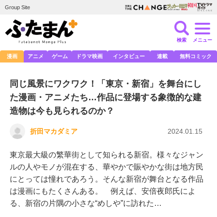
Group Site
検索
メニュー
漫画
アニメ
ゲーム
ドラマ映画
インタビュー
連載
無料コミック
同じ風景にワクワク！「東京・新宿」を舞台にし
た漫画・アニメたち…作品に登場する象徴的な建
造物は今も見られるのか？
折田マカダミア
2024.01.15
東京最大級の繁華街として知られる新宿。様々なジャン
ルの人やモノが混在する、華やかで賑やかな街は地方民
にとっては憧れであろう。そんな新宿が舞台となる作品
は漫画にもたくさんある。 例えば、安倍夜郎氏によ
る、新宿の片隅の小さな“めしや”に訪れた…