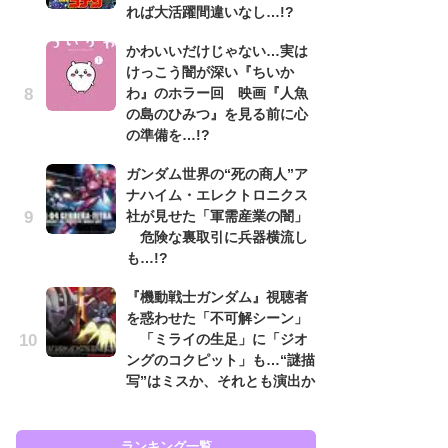
れば大活躍間違いなし…!?
ン
かわいいだけじゃない…実は
「
けっこう闇が深い『ちいか
ン
わ』のホラー回 映画『人魚
た
の島のひみつ』を見る前に心
「
の準備を…!?
ー
ガンダム世界の“死の商人”ア
『
ナハイム・エレクトロニクス
を
社が見せた「軍需産業の闇」
「
危険な裏取引に兵器横流し
ン
も…!?
写
『機動戦士ガンダム』視聴者
ガ
を惑わせた「不可解シーン」
ナ
「ミライの生足」に「ジオ
社
ングのコクピット」も…“謎描
危
写”はミスか、それとも演出か
も…
ランキング一覧
ラン