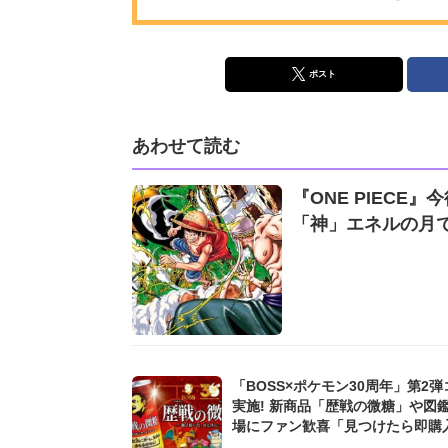
ポスト
あわせて読む
『ONE PIEC
「神」エネルの月で
「BOSS×ポケモン30周年」第2
実施! 新商品「歴戦の微糖」や図
場にファン歓喜「見つけたら即購入