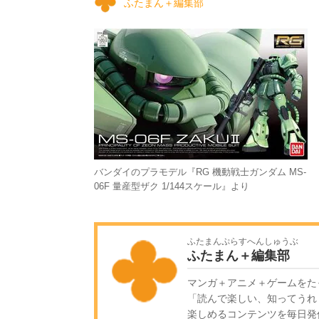
ふたまん＋編集部
バンダイのプラモデル『RG 機動戦士ガンダム MS-
06F 量産型ザク 1/144スケール』より
ふたまんぷらすへんしゅうぶ
ふたまん＋編集部
マンガ＋アニメ＋ゲームをた
「読んで楽しい、知ってうれ
楽しめるコンテンツを毎日発信!