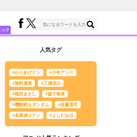
ミック
人気タグ
#かりあげクン
#少年アシベ
#無料漫画
#三浦涼介
#植田まさし
#森下裕美
#機動戦士ガンダム
#佐藤流司
#名探偵コナン
#よしだみほ