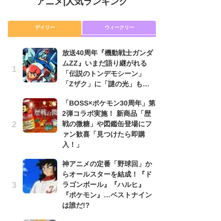
アニメ
|
人気ランキング
デイリー
ウィークリー
放送40周年『機動戦士ガンダ
放
ムZZ』いまだ語り継がれる
ム
「伝説のトンデモシーン」
「
「Zザク」に「謎の光」も…
「
「BOSS×ポケモン30周年」第
木
2弾コラボ実施！ 新商品「歴
シ
戦の微糖」や図鑑缶登場にフ
「
ァン歓喜「見つけたら即購
ル
入！」
ム
さ
神アニメの定番「野球回」か
ス
らオールスターを結成！『ド
ラゴンボール』『ハルヒ』
【
『ポケモン』…ベストナイン
ー
は誰だ!?
完
ー