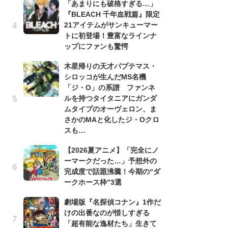
「あまりにも破格すぎる…」
『BLEACH 千年血戦篇』限定
劇
21アイテムがサンキューマー
け
トに初登場！豊富なラインナ
「
ップにファンも驚愕
れ
木星帰りの天才パプテマス・
「
シロッコが生んだMS名機
『
「ジ・O」の系譜 ファンネ
2
ルを持つタイタニアにガンダ
ト
ムタイプのオーヴェロン、ま
ッ
さかのMAと化したジ・Oクロ
「
スも…
コ
【2026夏アニメ】「完全にノ
別
ーマークだった…」予想外の
「
完成度で話題沸騰！今期の“ダ
プ
ークホース枠”3選
「
劇場版『名探偵コナン』1作だ
品
けの出番なのが惜しすぎる
ス
「超有能な逸材たち」生きて
ィ