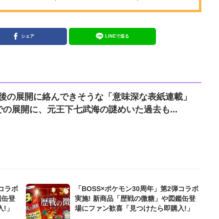
シェア
LINEで送る
E』今後の展開に絡んできそうな「意味深な表紙連載」
の展開に、元王下七武海の謎めいた過去も...
弾コラボ
「BOSS×ポケモン30周年」第2弾コラボ
鑑缶登
実施! 新商品「歴戦の微糖」や図鑑缶登
!」
場にファン歓喜「見つけたら即購入!」