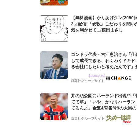
【無料漫画】かりあげクン(2050回
2回配信!「硬軟」こだわりを聞い
気を利かせて.../植田まさし
ゴンドラ代表・古江恵治さん「仕
して成長できる、わくわくドキド
る会社にしたいと考えたんです」
9期増収&増益を続けるWebマー
Sponsored
グ会社のアイデンティティ
双葉社グループサイト
井の頭公園にハーランド出現!?「
てて草」「いや、かなりハーラン
てるんよ」金髪&背番号9の大男の
バイキング・ロー”映像が話題!「
双葉社グループサイト
もらった」