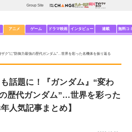
Group Site
アニメ
ゲーム
ドラマ映画
インタビュー
連載
無料コ
種ザク”に“防御力最強の歴代ガンダム”…世界を彩った名機体を振り返る
』も話題に！『ガンダム』“変わ
強の歴代ガンダム”…世界を彩った
3年人気記事まとめ】