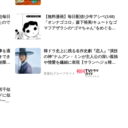
)毎日
【無料漫画】毎日配信!少年アシベ(148)
たので
「オンナゴコロ」森下裕美/キュートなゴ
マフアザラシの“ゴマちゃん”をめぐる名
作ギャグ4コマ
事を通
韓ドラ史上に残る名作史劇『恋人』”演技
キでき
の神”ナムグン・ミンが主人公の深い孤独
創業来
や情愛を繊細に表現【サランヘジョ韓ド
ケティン
ラ】
双葉社グループサイト
若干似
ドに似
“一人
元気を