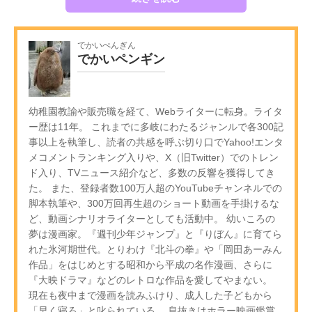
でかいぺんぎん
でかいペンギン
幼稚園教諭や販売職を経て、Webライターに転身。ライタ
ー歴は11年。 これまでに多岐にわたるジャンルで各300記
事以上を執筆し、読者の共感を呼ぶ切り口でYahoo!エンタ
メコメントランキング入りや、X（旧Twitter）でのトレン
ド入り、TVニュース紹介など、多数の反響を獲得してき
た。 また、登録者数100万人超のYouTubeチャンネルでの
脚本執筆や、300万回再生超のショート動画を手掛けるな
ど、動画シナリオライターとしても活動中。 幼いころの
夢は漫画家。『週刊少年ジャンプ』と『りぼん』に育てら
れた氷河期世代。とりわけ『北斗の拳』や「岡田あーみん
作品」をはじめとする昭和から平成の名作漫画、さらに
『大映ドラマ』などのレトロな作品を愛してやまない。
現在も夜中まで漫画を読みふけり、成人した子どもから
「早く寝ろ」と叱られている。 息抜きはホラー映画鑑賞