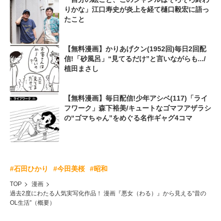
りかな」江口寿史が炎上を経て樋口毅宏に語っ
たこと
【無料漫画】かりあげクン(1952回)毎日2回配
信!「砂風呂」“見てるだけ”と言いながらも.../
植田まさし
【無料漫画】毎日配信!少年アシベ(117)「ライ
フワーク」森下裕美/キュートなゴマフアザラシ
の“ゴマちゃん”をめぐる名作ギャグ4コマ
#石田ひかり
#今田美桜
#昭和
TOP
漫画
過去2度にわたる人気実写化作品！ 漫画『悪女（わる）』から見える“昔の
OL生活”（概要）