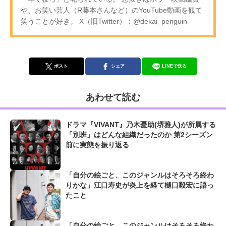
や、お笑い芸人（R藤本さんなど）のYouTube動画を観て
笑うことが好き。 X（旧Twitter）：@dekai_penguin
ポスト
シェア
LINEで送る
あわせて読む
ドラマ『VIVANT』乃木憂助(堺雅人)が所属する
「別班」はどんな組織だったのか 第2シーズン
前に実態を振り返る
「自分の絵ごと、このジャンルはそろそろ終わ
りかな」江口寿史が炎上を経て樋口毅宏に語っ
たこと
「自分の絵ごと、このジャンルはそろそろ終わ