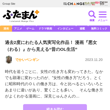
Group Site
検索
メニュー
漫画
アニメ
ゲーム
ドラマ映画
インタビュー
連載
無料コミック
過去2度にわたる人気実写化作品！ 漫画『悪女
（わる）』から見える“昔のOL生活”
でかいペンギン
2023.11.20
時代を追うごとに、女性の生き方も変わってきた。なか
でも顕著に変わったのが、“女性の働き方”だろう。とく
に昭和時代のＯＬの働き方は、今と比べるといろいろと
あまりに違いがあり、驚くことも多い。 そんな働き方
がよくわかる漫画に、深見じゅんさんの…
続きを読む