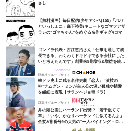
さし
【無料漫画】毎日配信!少年アシベ(155)「パパ
といっしょに」森下裕美/キュートなゴマフアザ
ラシの“ゴマちゃん”をめぐる名作ギャグ4コマ
ゴンドラ代表・古江恵治さん「仕事を通して成
長できる、わくわくドキドキできる会社にした
いと考えたんです」創業来9期増収&増益を続け
るWebマーケティング会社のアイデンティティ
Sponsored
双葉社グループサイト
韓ドラ史上に残る名作史劇『恋人』”演技の
神”ナムグン・ミンが主人公の深い孤独や情愛
を繊細に表現【サランヘジョ韓ドラ】
双葉社グループサイト
井の頭公園にハーランド出現!?「若干似てて
草」「いや、かなりハーランドに似てるんよ」
金髪&背番号9の大男の“一人バイキング・ロ
ー”映像が話題!「元気をもらった」