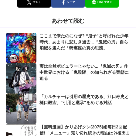
ポスト
シェア
LINEで送る
あわせて読む
ここまで来たのになぜ? “鬼子”と呼ばれた少年
時代、あまりに悲しき過去...『鬼滅の刃』自ら
消滅を選んだ「猗窩座の真の思惑」
実は全然ポピュラーじゃない...『鬼滅の刃』作
中世界における「鬼殺隊」の知られざる実態に
迫る
「カルチャーは引用の歴史である」江口寿史と
樋口毅宏、“引用と継承”をめぐる対話
【無料漫画】かりあげクン(2075回)毎日2回配
信!「メニュー」売り切れ続きの理由は?/植田ま