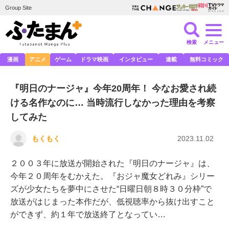
Group Site
検索
メニュー
漫画
アニメ
ゲーム
ドラマ映画
インタビュー
連載
無料コミック
『明日のナージャ』今年20周年！ 今なお愛され続
ける名作なのに… 当時流行しなかった理由を考察
してみた
もくもく
2023.11.02
２００３年に放送が開始された『明日のナージャ』は、
今年２０周年をむかえた。『おジャ魔女どれみ』シリー
ズが少女たちを夢中にさせた“日曜日朝８時３０分枠”で
放送がはじまった本作だが、低視聴率から抜け出すこと
ができず、約１年で放送終了となってい…