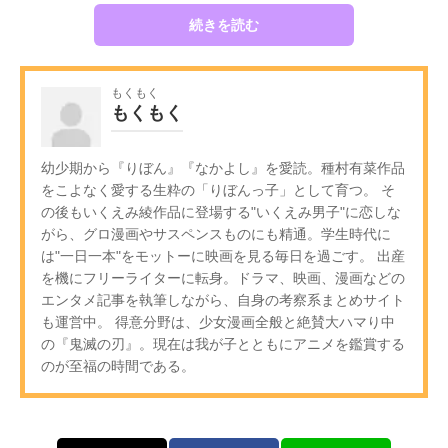
続きを読む
もくもく
もくもく
幼少期から『りぼん』『なかよし』を愛読。種村有菜作品
をこよなく愛する生粋の「りぼんっ子」として育つ。 そ
の後もいくえみ綾作品に登場する"いくえみ男子"に恋しな
がら、グロ漫画やサスペンスものにも精通。学生時代に
は"一日一本"をモットーに映画を見る毎日を過ごす。 出産
を機にフリーライターに転身。ドラマ、映画、漫画などの
エンタメ記事を執筆しながら、自身の考察系まとめサイト
も運営中。 得意分野は、少女漫画全般と絶賛大ハマり中
の『鬼滅の刃』。現在は我が子とともにアニメを鑑賞する
のが至福の時間である。