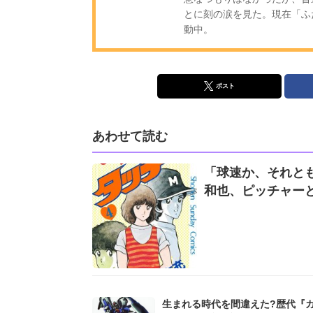
とに刻の涙を見た。現在「ふ
動中。
ポスト
あわせて読む
「球速か、それとも
和也、ピッチャー
生まれる時代を間違えた?歴代『