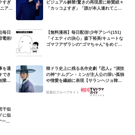
クすぎ
ビジュアル解禁!驚きの再現度に称賛続々
「カッコよすぎ」「誰が本人連れてこい
と」
)毎日
【無料漫画】毎日配信!少年アシベ(151)
節電術/
「イエティの決心」森下裕美/キュートな
ゴマフアザラシの“ゴマちゃん”をめぐる
名作ギャグ4コマ
事を通
韓ドラ史上に残る名作史劇『恋人』”演技
キでき
の神”ナムグン・ミンが主人公の深い孤独
創業来
や情愛を繊細に表現【サランヘジョ韓ド
ケティン
ラ】
双葉社グループサイト
若干似
ドに似
“一人
元気を