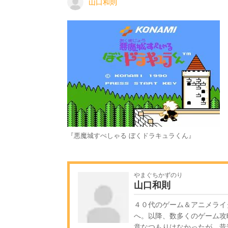
山口和則
『悪魔城すぺしゃる ぼくドラキュラくん』
やまぐちかずのり
山口和則
４０代のゲーム＆アニメライ
へ。以降、数多くのゲーム攻
意なつもりはなかったが、昔