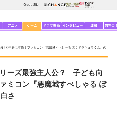
Group Site
アニメ
ゲーム
ドラマ映画
インタビュー
連載
無料コ
だけど中身は本物！ファミコン『悪魔城すぺしゃる ぼくドラキュラくん』の
リーズ最強主人公？ 子ども向
ァミコン『悪魔城すぺしゃる ぼ
面白さ