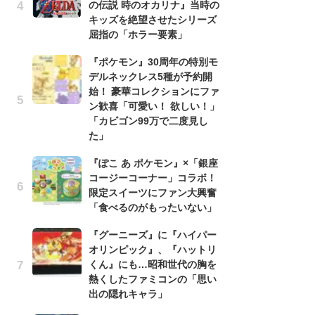
の伝説 時のオカリナ』当時の
う
キッズを絶望させたシリーズ
ボ
屈指の「ホラー要素」
「
マ
『ポケモン』30周年の特別モ
フ
デルネックレス5種が予約開
始！ 豪華コレクションにファ
『
ン歓喜「可愛い！ 欲しい！」
オ
「カビゴン99万で二度見し
く
た」
熱
出
『ぽこ あ ポケモン』×「銀座
コージーコーナー」コラボ！
「
限定スイーツにファン大興奮
ね
「食べるのがもったいない」
ド
ッ
『グーニーズ』に『ハイパー
ド
オリンピック』、『ハットリ
くん』にも…昭和世代の胸を
『
熱くしたファミコンの「思い
ト
出の隠れキャラ」
ー
説