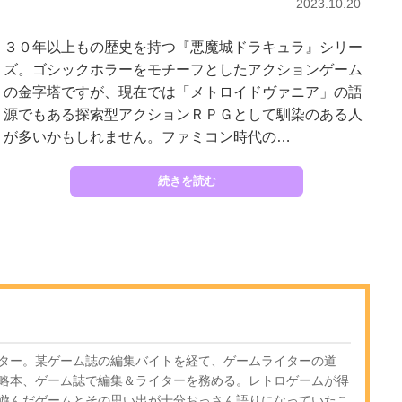
2023.10.20
３０年以上もの歴史を持つ『悪魔城ドラキュラ』シリー
ズ。ゴシックホラーをモチーフとしたアクションゲーム
の金字塔ですが、現在では「メトロイドヴァニア」の語
源でもある探索型アクションＲＰＧとして馴染のある人
が多いかもしれません。ファミコン時代の…
続きを読む
ター。某ゲーム誌の編集バイトを経て、ゲームライターの道
略本、ゲーム誌で編集＆ライターを務める。レトロゲームが得
遊んだゲームとその思い出が十分おっさん語りになっていたこ