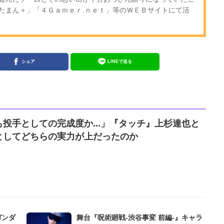
たまん＋」「４Ｇａｍｅｒ.ｎｅｔ」等のＷＥＢサイトにて活
シェア
LINEで送る
投手としての完成度か...」『タッチ』上杉達也と
としてどちらの実力が上だったのか
ガンダ
舞台『呪術廻戦-渋谷事変 前編-』キャラ