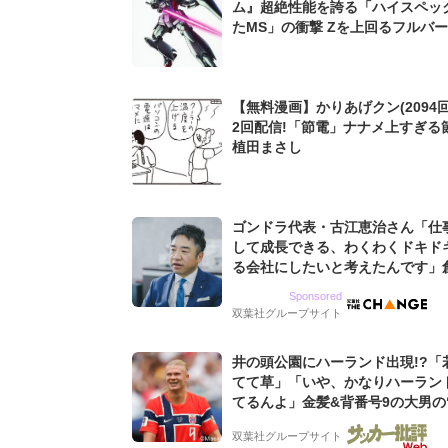
ム』超絶性能を誇る「ハイスペッ
たMS」の衝撃 Zを上回るフルバーニアン
にV2並みのZZガンダムも...
【無料漫画】かりあげクン(2094回
2回配信!「節電」ナナメ上すぎる
植田まさし
ゴンドラ代表・古江恵治さん「仕
して成長できる、わくわくドキド
る会社にしたいと考えたんです」
9期増収&増益を続けるWebマー
Sponsored
グ会社のアイデンティティ
双葉社グループサイト
井の頭公園にハーランド出現!?「
てて草」「いや、かなりハーラン
てるんよ」金髪&背番号9の大男の
バイキング・ロー”映像が話題!「
双葉社グループサイト
もらった」