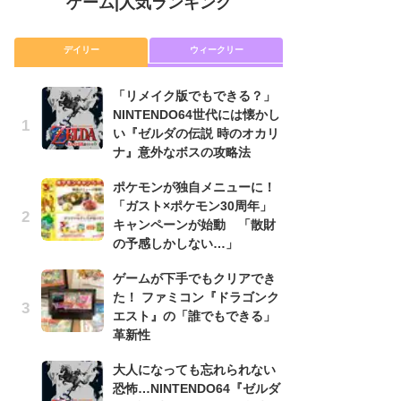
ゲーム
|
人気ランキング
デイリー
ウィークリー
「リメイク版でもできる？」
P
NINTENDO64世代には懐かし
滅
い『ゼルダの伝説 時のオカリ
モ
ナ』意外なボスの攻略法
ル
で
ポケモンが独自メニューに！
「ガスト×ポケモン30周年」
『
キャンペーンが始動 「散財
コ
の予感しかしない…」
限
「
ゲームが下手でもクリアでき
た！ ファミコン『ドラゴンク
「
エスト』の「誰でもできる」
NI
革新性
い
ナ
大人になっても忘れられない
恐怖…NINTENDO64『ゼルダ
悲