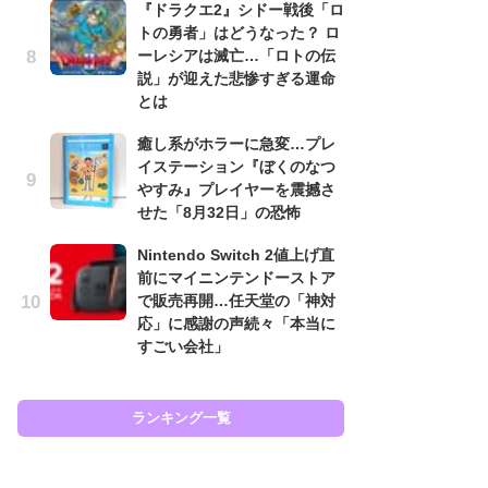
『ドラクエ2』シドー戦後「ロ
と
トの勇者」はどうなった？ ロ
ーレシアは滅亡…「ロトの伝
大
説」が迎えた悲惨すぎる運命
恐怖
とは
の
キ
癒し系がホラーに急変…プレ
屈
イステーション『ぼくのなつ
やすみ』プレイヤーを震撼さ
癒
せた「8月32日」の恐怖
イ
や
Nintendo Switch 2値上げ直
せ
前にマイニンテンドーストア
で販売再開…任天堂の「神対
ガ
応」に感謝の声続々「本当に
ョ
すごい会社」
ー
翼
ッ
ランキング一覧
ラン