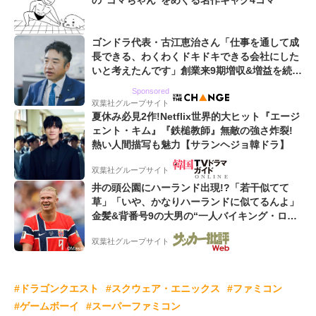
の“ゴマちゃん”をめぐる名作ギャグ4コマ
ゴンドラ代表・古江恵治さん「仕事を通して成
長できる、わくわくドキドキできる会社にした
いと考えたんです」創業来9期増収&増益を続け
るWebマーケティング会社のアイデンティティ
Sponsored
双葉社グループサイト
夏休み必見2作!Netflix世界的大ヒット『エージ
ェント・キム』『鉄槌教師』無敵の強さ炸裂!
熱い人間描写も魅力【サランヘジョ韓ドラ】
双葉社グループサイト
井の頭公園にハーランド出現!?「若干似てて
草」「いや、かなりハーランドに似てるんよ」
金髪&背番号9の大男の“一人バイキング・ロ
ー”映像が話題!「元気をもらった」
双葉社グループサイト
#ドラゴンクエスト
#スクウェア・エニックス
#ファミコン
#ゲームボーイ
#スーパーファミコン