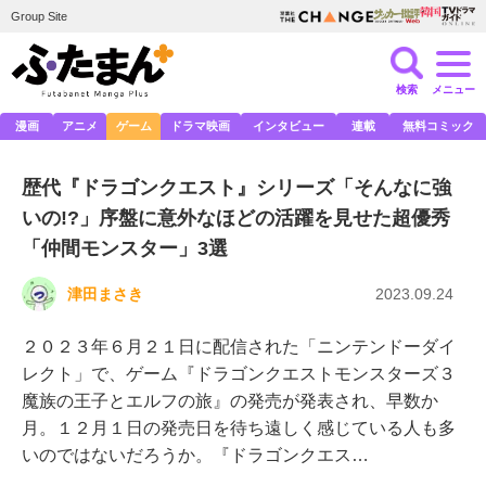
Group Site
検索
メニュー
漫画
アニメ
ゲーム
ドラマ映画
インタビュー
連載
無料コミック
歴代『ドラゴンクエスト』シリーズ「そんなに強
いの!?」序盤に意外なほどの活躍を見せた超優秀
「仲間モンスター」3選
津田まさき
2023.09.24
２０２３年６月２１日に配信された「ニンテンドーダイ
レクト」で、ゲーム『ドラゴンクエストモンスターズ３
魔族の王子とエルフの旅』の発売が発表され、早数か
月。１２月１日の発売日を待ち遠しく感じている人も多
いのではないだろうか。『ドラゴンクエス…