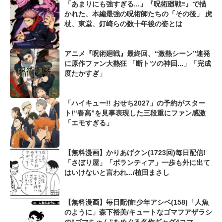
「あまりにも強すぎる...」『呪術廻戦≡』で描
かれた、本編最強の呪術師たちの「その後」 虎
杖、東堂、釘崎らの数十年後の姿とは
アニメ『呪術廻戦』最終回、“激熱シーン”連発
に原作ファン大熱狂 「断トツの神回...」「完成
度たかすぎ」
「ハイキュー!! おせち2027」の予約がスター
ト!“春高”を見事表現した三段重にファン感激
「エモすぎる」
【無料漫画】かりあげクン(1723回)毎日配信!
「さぼり屋」「ボランティア」一歩も外に出て
はいけないと言われ.../植田まさし
【無料漫画】毎日配信!少年アシベ(158)「人魚
のように」森下裕美/キュートなゴマフアザラシ