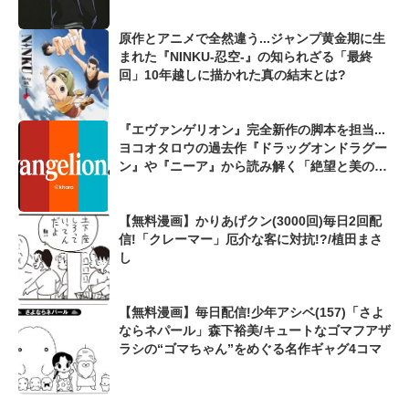
きない】
原作とアニメで全然違う...ジャンプ黄金期に生
まれた『NINKU-忍空-』の知られざる「最終
回」10年越しに描かれた真の結末とは?
『エヴァンゲリオン』完全新作の脚本を担当...
ヨコオタロウの過去作『ドラッグオンドラグー
ン』や『ニーア』から読み解く「絶望と美の作
家性」
【無料漫画】かりあげクン(3000回)毎日2回配
信!「クレーマー」厄介な客に対抗!?/植田まさ
し
【無料漫画】毎日配信!少年アシベ(157)「さよ
ならネパール」森下裕美/キュートなゴマフアザ
ラシの“ゴマちゃん”をめぐる名作ギャグ4コマ