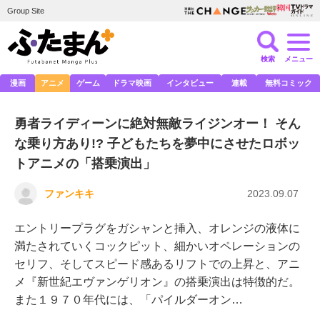
Group Site
検索
メニュー
漫画
アニメ
ゲーム
ドラマ映画
インタビュー
連載
無料コミック
勇者ライディーンに絶対無敵ライジンオー！ そん
な乗り方あり!? 子どもたちを夢中にさせたロボッ
トアニメの「搭乗演出」
ファンキキ
2023.09.07
エントリープラグをガシャンと挿入、オレンジの液体に
満たされていくコックピット、細かいオペレーションの
セリフ、そしてスピード感あるリフトでの上昇と、アニ
メ『新世紀エヴァンゲリオン』の搭乗演出は特徴的だ。
また１９７０年代には、「パイルダーオン…