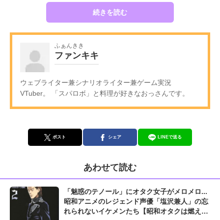
続きを読む
ふぁんきき
ファンキキ
ウェブライター兼シナリオライター兼ゲーム実況
VTuber。 「スパロボ」と料理が好きなおっさんです。
ポスト
シェア
LINEで送る
あわせて読む
「魅惑のテノール」にオタク女子がメロメロ...
昭和アニメのレジェンド声優「塩沢兼人」の忘
れられないイケメンたち【昭和オタクは燃え尽