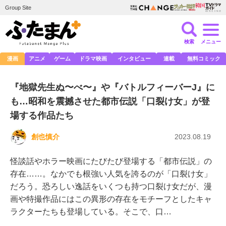
Group Site
検索
メニュー
漫画
アニメ
ゲーム
ドラマ映画
インタビュー
連載
無料コミック
『地獄先生ぬ〜べ〜』や『バトルフィーバーJ』に
も…昭和を震撼させた都市伝説「口裂け女」が登
場する作品たち
創也慎介
2023.08.19
怪談話やホラー映画にたびたび登場する「都市伝説」の
存在……。なかでも根強い人気を誇るのが「口裂け女」
だろう。恐ろしい逸話をいくつも持つ口裂け女だが、漫
画や特撮作品にはこの異形の存在をモチーフとしたキャ
ラクターたちも登場している。そこで、口…