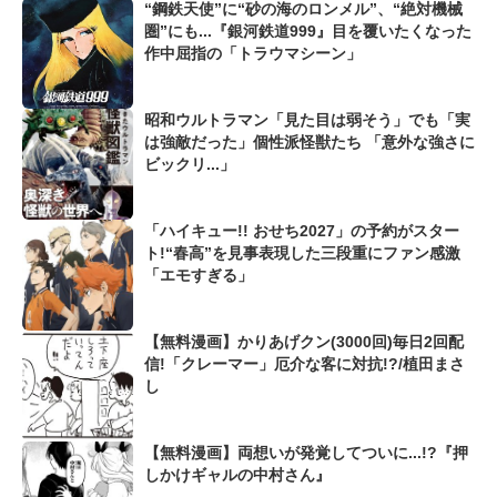
“鋼鉄天使”に“砂の海のロンメル”、“絶対機械
圏”にも...『銀河鉄道999』目を覆いたくなった
作中屈指の「トラウマシーン」
昭和ウルトラマン「見た目は弱そう」でも「実
は強敵だった」個性派怪獣たち 「意外な強さに
ビックリ...」
「ハイキュー!! おせち2027」の予約がスター
ト!“春高”を見事表現した三段重にファン感激
「エモすぎる」
【無料漫画】かりあげクン(3000回)毎日2回配
信!「クレーマー」厄介な客に対抗!?/植田まさ
し
【無料漫画】両想いが発覚してついに...!?『押
しかけギャルの中村さん』