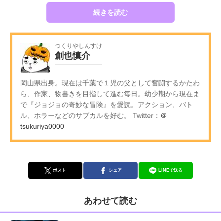
続きを読む
つくりやしんすけ
創也慎介
岡山県出身。現在は千葉で１児の父として奮闘するかたわ
ら、作家、物書きを目指して進む毎日。幼少期から現在ま
で『ジョジョの奇妙な冒険』を愛読。アクション、バト
ル、ホラーなどのサブカルを好む。 Twitter：
＠
tsukuriya0000
ポスト
シェア
LINEで送る
あわせて読む