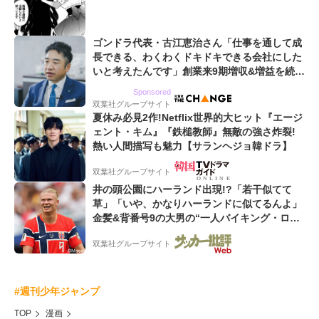
ゴンドラ代表・古江恵治さん「仕事を通して成
長できる、わくわくドキドキできる会社にした
いと考えたんです」創業来9期増収&増益を続け
るWebマーケティング会社のアイデンティティ
Sponsored
双葉社グループサイト
夏休み必見2作!Netflix世界的大ヒット『エージ
ェント・キム』『鉄槌教師』無敵の強さ炸裂!
熱い人間描写も魅力【サランヘジョ韓ドラ】
双葉社グループサイト
井の頭公園にハーランド出現!?「若干似てて
草」「いや、かなりハーランドに似てるんよ」
金髪&背番号9の大男の“一人バイキング・ロ
ー”映像が話題!「元気をもらった」
双葉社グループサイト
#週刊少年ジャンプ
TOP
漫画