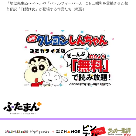
『地獄先生ぬ〜べ〜』や『バトルフィーバーJ』にも…昭和を震撼させた都
市伝説「口裂け女」が登場する作品たち（概要）