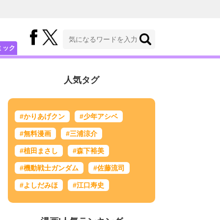
ミック
人気タグ
#かりあげクン
#少年アシベ
#無料漫画
#三浦涼介
#植田まさし
#森下裕美
#機動戦士ガンダム
#佐藤流司
#よしだみほ
#江口寿史