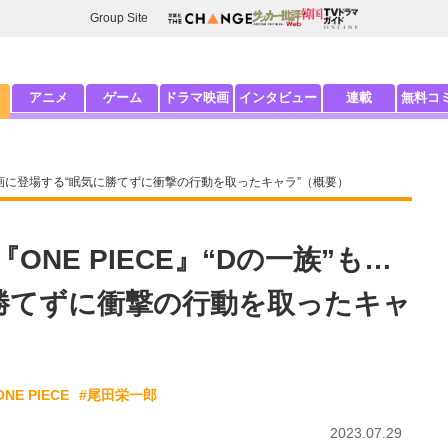
Group Site
アニメ
ゲーム
ドラマ映画
インタビュー
連載
無料コ
”も…漫画に登場する“眠気に勝てずに衝撃の行動を取ったキャラ”（概要）
『ONE PIECE』“Dの一族”も…
勝てずに衝撃の行動を取ったキャ
ONE PIECE
#尾田栄一郎
2023.07.29