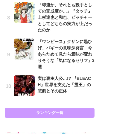
「球速か、それとも投手とし
代
ての完成度か…」『タッチ』
加
上杉達也と和也、ピッチャー
思
としてどちらの実力が上だっ
「
たのか
て
『ワンピース』クザンに黒ひ
上
げ、バギーの意味深発言…今
と
あらためて見たら意味が変わ
た
りそうな「気になるセリフ」3
原
選
闘
実は裏主人公…!? 『BLEAC
ア
H』世界を支えた「霊王」の
の
悲劇とその正体
ラン
ランキング一覧