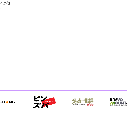
ドに似
“一人
元気を