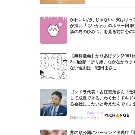
かわいいだけじゃない...実はけっ
が深い『ちいかわ』のホラー回 映
魚の島のひみつ』を見る前に心の
を...!?
【無料漫画】かりあげクン(2091回
2回配信!「折り紙」なかなかうま
ない理由は.../植田まさし
ゴンドラ代表・古江恵治さん「仕
して成長できる、わくわくドキド
る会社にしたいと考えたんです」
9期増収&増益を続けるWebマー
Sponsored
グ会社のアイデンティティ
双葉社グループサイト
井の頭公園にハーランド出現!?「