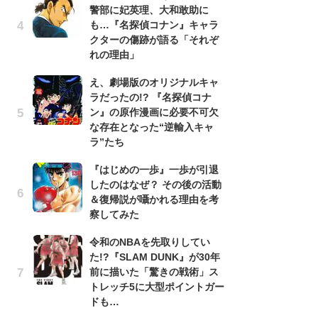
警部に妃英理、大和敢助に
南
も…『名探偵コナン』キャラ
ッ
クターの傷跡が語る「それぞ
ち
れの理由」
え、劇場版のオリジナルキャ
『
ラだったの!? 『名探偵コナ
残
ン』の原作漫画に必要不可欠
ー
な存在となった“逆輸入キャ
な
ラ”たち
イ
『はじめの一歩』一歩が引退
ア
したのはなぜ？ その後の活動
ー
＆復帰説が囁かれる理由を考
場
察してみた
ァ
令和のNBAを先取りしてい
努
た!?『SLAM DUNK』が30年
ジ
前に描いた「驚きの戦術」ス
鬼
トレッチ5に大型ポイントガー
の
ドも…
怖