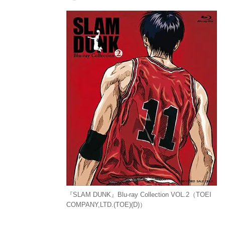
『SLAM DUNK』Blu-ray Collection VOL.2（TOEI
COMPANY,LTD.(TOE)(D)）