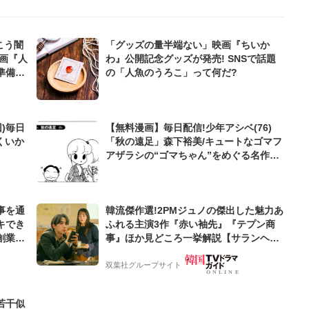
こう闇
「グッズの量半端ない」映画『ちいか
画『人
わ』公開記念グッズが発売! SNSで話題
準備
の「人魚のうろこ」って何だ?
)毎日
【無料漫画】毎日配信!少年アシベ(76)
くいか
「秋の遠足」森下裕美/キュートなゴマフ
アザラシの“ゴマちゃん”をめぐる名作ギ
ャグ4コマ
事を通
韓流傑作選!2PMジュノの傑出した魅力あ
キでき
ふれる主演3作『赤い袖先』『テプン商
創業来
事』ほか見どころ一挙解説【サランヘジ
ケティン
ョ韓ドラ】
双葉社グループサイト
若干似