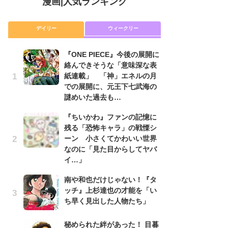
漫画
|
人気ランキング
デイリー
ウィークリー
『ONE PIECE』今後の展開に
舞
絡んできそうな「意味深な表
編
紙連載」 「神」エネルの月
禁
での展開に、元王下七武海の
「
謎めいた過去も…
連
『ちいかわ』ファンの記憶に
『O
残る「恐怖キャラ」の戦慄シ
絡
ーン 小さくてかわいい世界
紙
なのに「見た目からしてヤバ
で
イ…」
謎
南や和也だけじゃない！『タ
令
ッチ』上杉達也の才能を「い
た!
ち早く見出した人物たち」
前
ト
ド
秘められた絆があった！ 目暮