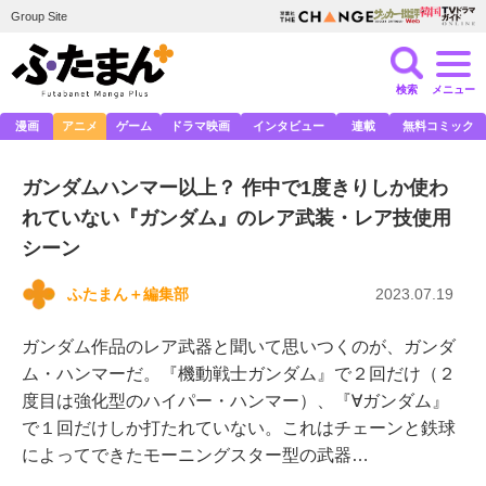
Group Site
検索
メニュー
漫画
アニメ
ゲーム
ドラマ映画
インタビュー
連載
無料コミック
ガンダムハンマー以上？ 作中で1度きりしか使わ
れていない『ガンダム』のレア武装・レア技使用
シーン
ふたまん＋編集部
2023.07.19
ガンダム作品のレア武器と聞いて思いつくのが、ガンダ
ム・ハンマーだ。『機動戦士ガンダム』で２回だけ（２
度目は強化型のハイパー・ハンマー）、『∀ガンダム』
で１回だけしか打たれていない。これはチェーンと鉄球
によってできたモーニングスター型の武器…