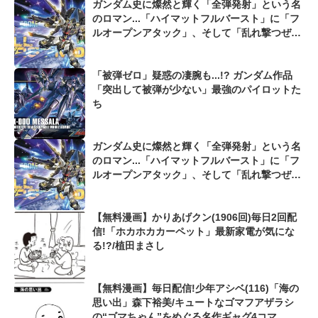
ガンダム史に燦然と輝く「全弾発射」という名
のロマン...「ハイマットフルバースト」に「フ
ルオープンアタック」、そして「乱れ撃つぜ」
も...
「被弾ゼロ」疑惑の凄腕も...!? ガンダム作品
「突出して被弾が少ない」最強のパイロットた
ち
ガンダム史に燦然と輝く「全弾発射」という名
のロマン...「ハイマットフルバースト」に「フ
ルオープンアタック」、そして「乱れ撃つぜ」
も...
【無料漫画】かりあげクン(1906回)毎日2回配
信!「ホカホカカーペット」最新家電が気にな
る!?/植田まさし
【無料漫画】毎日配信!少年アシベ(116)「海の
思い出」森下裕美/キュートなゴマフアザラシ
の“ゴマちゃん”をめぐる名作ギャグ4コマ