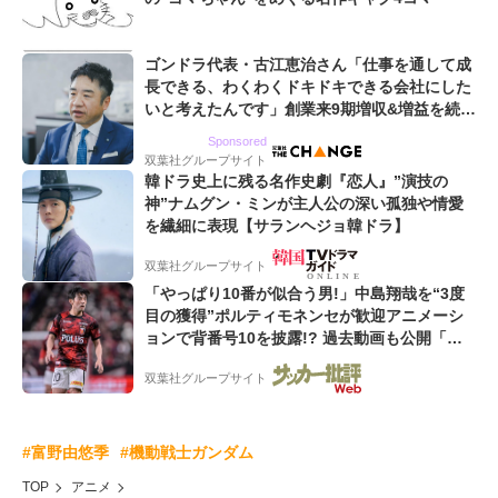
ゴンドラ代表・古江恵治さん「仕事を通して成
長できる、わくわくドキドキできる会社にした
いと考えたんです」創業来9期増収&増益を続け
るWebマーケティング会社のアイデンティティ
Sponsored
双葉社グループサイト
韓ドラ史上に残る名作史劇『恋人』”演技の
神”ナムグン・ミンが主人公の深い孤独や情愛
を繊細に表現【サランヘジョ韓ドラ】
双葉社グループサイト
「やっぱり10番が似合う男!」中島翔哉を“3度
目の獲得”ポルティモネンセが歓迎アニメーシ
ョンで背番号10を披露!? 過去動画も公開「幸
せだね〜」「爽やかイケメン」
双葉社グループサイト
#富野由悠季
#機動戦士ガンダム
TOP
アニメ