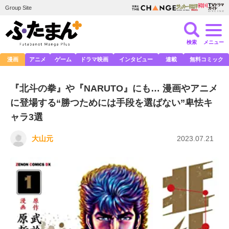
Group Site
検索
メニュー
漫画
アニメ
ゲーム
ドラマ映画
インタビュー
連載
無料コミック
『北斗の拳』や『NARUTO』にも… 漫画やアニメ
に登場する“勝つためには手段を選ばない”卑怯キ
ャラ3選
大山元
2023.07.21