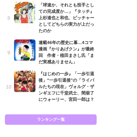
「球速か、それとも投手とし
代
ての完成度か…」『タッチ』
加
上杉達也と和也、ピッチャー
思
としてどちらの実力が上だっ
「
たのか
て
連載46年の歴史に幕…4コマ
上
漫画『かりあげクン』が最終
と
回 作者・植田まさし氏「ま
た
だ実感ありません」
原
『はじめの一歩』「一歩引退
闘
後」“一歩引退後”の「ライバ
ア
ルたちの現在」ヴォルグ・ザ
の
ンギエフに千堂武士、間柴了
にウォーリー、宮田一郎は？
ラン
ランキング一覧