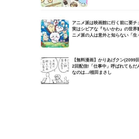
アニメ派は映画館に行く前に要チ
実はシビアな『ちいかわ』の世界観.
ニメ派の人は意外と知らない「生
設定」にも注目
【無料漫画】かりあげクン(2099回
2回配信!「仕事中」呼ばれてもだ
なのは.../植田まさし