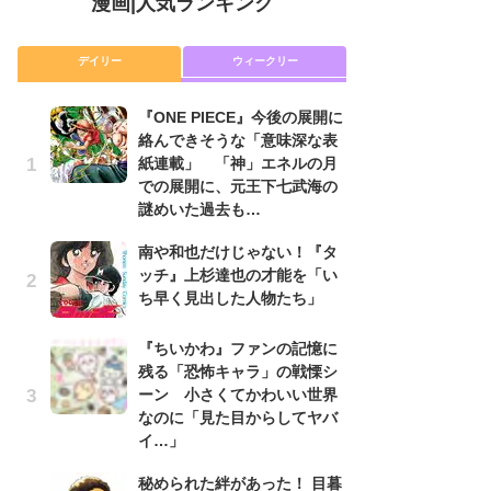
漫画
|
人気ランキング
デイリー
ウィークリー
『ONE PIECE』今後の展開に
舞
絡んできそうな「意味深な表
編
紙連載」 「神」エネルの月
禁
での展開に、元王下七武海の
「
謎めいた過去も…
連
南や和也だけじゃない！『タ
『O
ッチ』上杉達也の才能を「い
絡
ち早く見出した人物たち」
紙
で
謎
『ちいかわ』ファンの記憶に
残る「恐怖キャラ」の戦慄シ
令
ーン 小さくてかわいい世界
た!
なのに「見た目からしてヤバ
前
イ…」
ト
ド
秘められた絆があった！ 目暮