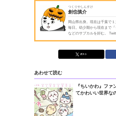
つくりやしんすけ
創也慎介
岡山県出身。現在は千葉で１
毎日。幼少期から現在まで『
などのサブカルを好む。 Twitt
ポスト
あわせて読む
『ちいかわ』ファ
てかわいい世界なの