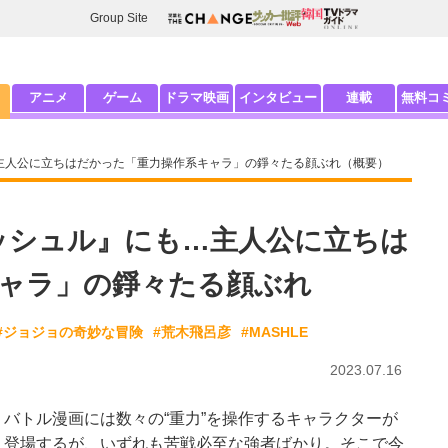
Group Site
アニメ
ゲーム
ドラマ映画
インタビュー
連載
無料コ
も…主人公に立ちはだかった「重力操作系キャラ」の錚々たる顔ぶれ（概要）
『マッシュル』にも…主人公に立ちは
ャラ」の錚々たる顔ぶれ
#ジョジョの奇妙な冒険
#荒木飛呂彦
#MASHLE
2023.07.16
バトル漫画には数々の“重力”を操作するキャラクターが
登場するが、いずれも苦戦必至な強者ばかり。そこで今