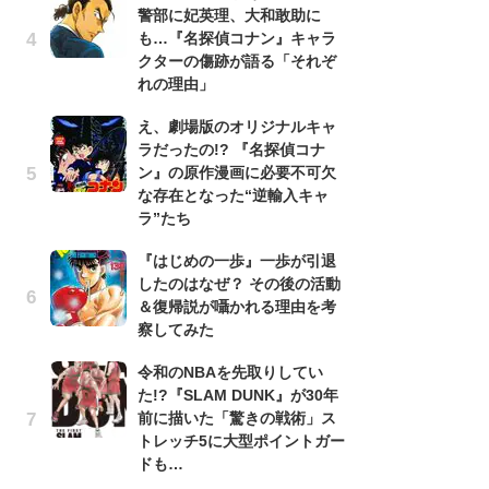
警部に妃英理、大和敢助に
南
も…『名探偵コナン』キャラ
ッ
クターの傷跡が語る「それぞ
ち
れの理由」
え、劇場版のオリジナルキャ
『
ラだったの!? 『名探偵コナ
残
ン』の原作漫画に必要不可欠
ー
な存在となった“逆輸入キャ
な
ラ”たち
イ
『はじめの一歩』一歩が引退
ア
したのはなぜ？ その後の活動
ー
＆復帰説が囁かれる理由を考
場
察してみた
ァ
令和のNBAを先取りしてい
努
た!?『SLAM DUNK』が30年
ジ
前に描いた「驚きの戦術」ス
鬼
トレッチ5に大型ポイントガー
の
ドも…
怖