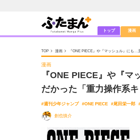
トップ
漫画
TOP
漫画
『ONE PIECE』や『マッシュル』に
漫画
『ONE PIECE』や
だかった「重力操作系キ
#週刊少年ジャンプ
#ONE PIECE
#尾田栄一郎
創也慎介