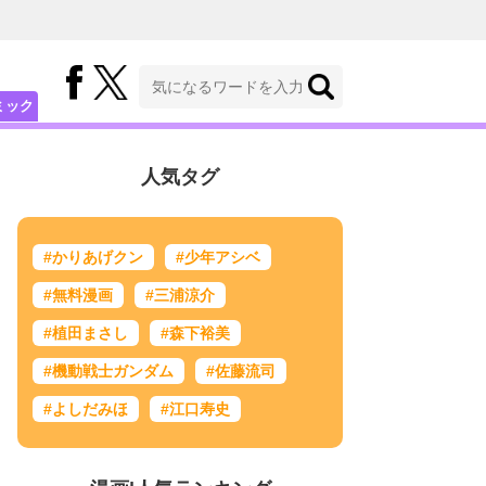
ミック
人気タグ
#かりあげクン
#少年アシベ
#無料漫画
#三浦涼介
#植田まさし
#森下裕美
#機動戦士ガンダム
#佐藤流司
#よしだみほ
#江口寿史