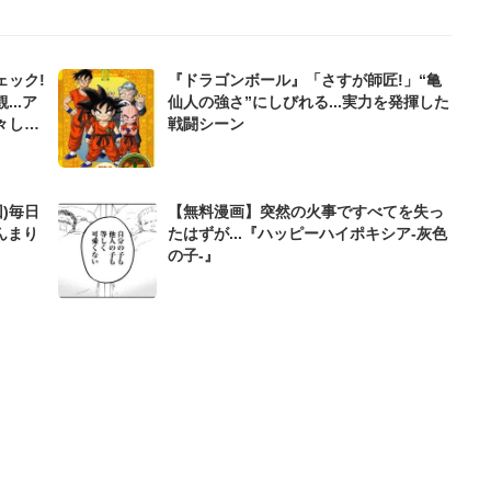
ェック!
『ドラゴンボール』「さすが師匠!」“亀
..ア
仙人の強さ”にしびれる...実力を発揮した
々しい
戦闘シーン
)毎日
【無料漫画】突然の火事ですべてを失っ
んまり
たはずが...『ハッピーハイポキシア-灰色
の子-』