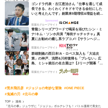
ゴンドラ代表・古江恵治さん「仕事を通して成
長できる、わくわくドキドキできる会社にした
いと考えたんです」創業来9期増収&増益を続け
るWebマーケティング会社のアイデンティティ
Sponsored
双葉社グループサイト
青龍シリーズアワードで喝采を浴びたシン・ミ
ナ!キム・ソンホ共演『海街チャチャチャ』真
夏にお勧めの癒し系ラブコメ!【サランヘジョ
韓ドラ】
双葉社グループサイト
群雄割拠の西日本!A・ロペス加入も「大迫次
第」の神戸、浅野&川村復帰も「ブレない」広
島、ミシャ就任の名古屋は?【Jリーグ開幕「初
めての秋春制」の大激論】(2)
双葉社グループサイト
#荒木飛呂彦
#ジョジョの奇妙な冒険
#ONE PIECE
#鬼滅の刃
#北斗の拳
TOP
漫画
『北斗の拳』ジュウザに『ジョジョ』ポルナレフも！ バトル漫画で美女た