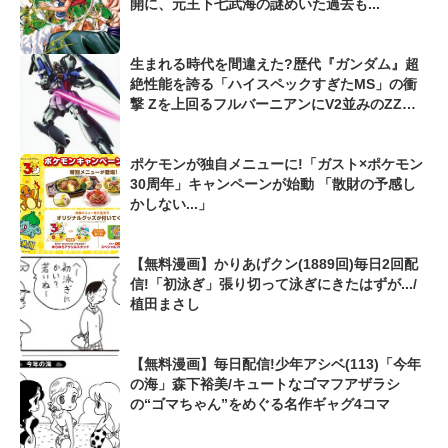
開に、元王下七武海の謎めいた過去も...
生まれる時代を間違えた?歴代『ガンダム』超
絶性能を誇る「ハイスペックすぎたMS」の衝
撃 Zを上回るフルバーニアンにV2並みのZZガ
ンダムも...
ポケモンが独自メニューに!「ガスト×ポケモン
30周年」キャンペーンが始動 「散財の予感し
かしない...」
【無料漫画】かりあげクン(1889回)毎日2回配
信!「初泳ぎ」張り切って泳ぎにきたはずが.../
植田まさし
【無料漫画】毎日配信!少年アシベ(113)「今年
の海」森下裕美/キュートなゴマフアザラシ
の“ゴマちゃん”をめぐる名作ギャグ4コマ