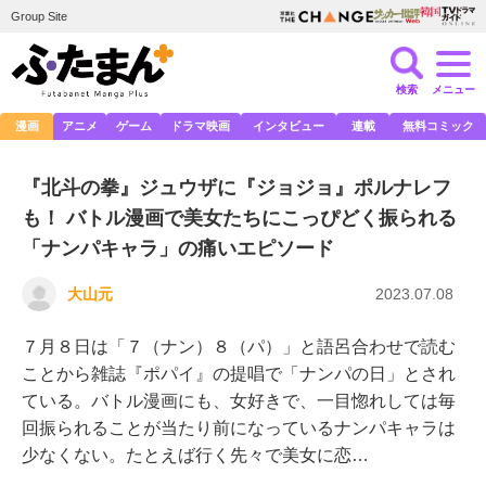
Group Site
検索
メニュー
漫画
アニメ
ゲーム
ドラマ映画
インタビュー
連載
無料コミック
『北斗の拳』ジュウザに『ジョジョ』ポルナレフ
も！ バトル漫画で美女たちにこっぴどく振られる
「ナンパキャラ」の痛いエピソード
大山元
2023.07.08
７月８日は「７（ナン）８（パ）」と語呂合わせで読む
ことから雑誌『ポパイ』の提唱で「ナンパの日」とされ
ている。バトル漫画にも、女好きで、一目惚れしては毎
回振られることが当たり前になっているナンパキャラは
少なくない。たとえば行く先々で美女に恋…