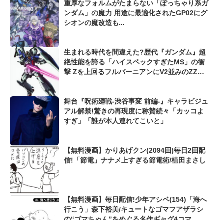
重厚なフォルムがたまらない「ぽっちゃり系ガ
ンダム」の魔力 用途に最適化されたGP02にグ
シオンの魔改造も...
生まれる時代を間違えた?歴代『ガンダム』超
絶性能を誇る「ハイスペックすぎたMS」の衝
撃 Zを上回るフルバーニアンにV2並みのZZガ
ンダムも...
舞台『呪術廻戦-渋谷事変 前編-』キャラビジュ
アル解禁!驚きの再現度に称賛続々「カッコよ
すぎ」「誰が本人連れてこいと」
【無料漫画】かりあげクン(2094回)毎日2回配
信!「節電」ナナメ上すぎる節電術/植田まさし
【無料漫画】毎日配信!少年アシベ(154)「海へ
行こう」森下裕美/キュートなゴマフアザラシ
の“ゴマちゃん”をめぐる名作ギャグ4コマ