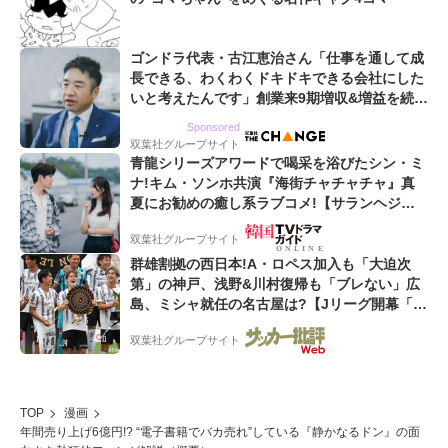
ゴンドラ代表・古江恵治さん「仕事を通して成
長できる、わくわくドキドキできる会社にした
いと考えたんです」創業来9期増収&増益を続け
るWebマーケティング会社のアイデンティティ
Sponsored
双葉社グループサイト
青龍シリーズアワードで喝采を浴びたシン・ミ
ナ!キム・ソンホ共演『海街チャチャチャ』真
夏にお勧めの癒し系ラブコメ!【サランヘジョ
韓ドラ】
双葉社グループサイト
群雄割拠の西日本!A・ロペス加入も「大迫次
第」の神戸、浅野&川村復帰も「ブレない」広
島、ミシャ就任の名古屋は?【Jリーグ開幕「初
めての秋春制」の大激論】(2)
双葉社グループサイト
TOP
漫画
年間売り上げ6億円!? “電子書籍でバカ売れ”している『静かなるドン』の面