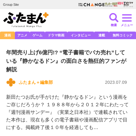
Group Site
検索
メニュー
漫画
アニメ
ゲーム
ドラマ映画
インタビュー
連載
無料コミック
年間売り上げ6億円!? “電子書籍でバカ売れ”して
いる『静かなるドン』の面白さを熱狂的ファンが
解説
ふたまん＋編集部
2023.07.09
新田たつお氏が手がけた『静かなるドン』という漫画を
ご存じだろうか？ １９８８年から２０１２年にわたって
『週刊漫画サンデー』（実業之日本社）で連載されてい
た本作は、現在も多くの電子書籍や漫画配信アプリで目
にする。掲載終了後１０年を経過しても…