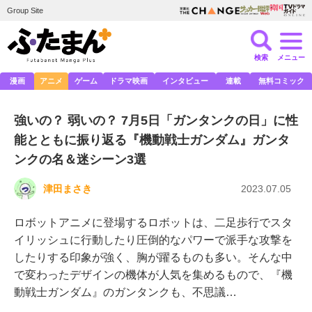
Group Site
検索
メニュー
漫画
アニメ
ゲーム
ドラマ映画
インタビュー
連載
無料コミック
強いの？ 弱いの？ 7月5日「ガンタンクの日」に性
能とともに振り返る『機動戦士ガンダム』ガンタ
ンクの名＆迷シーン3選
津田まさき
2023.07.05
ロボットアニメに登場するロボットは、二足歩行でスタ
イリッシュに行動したり圧倒的なパワーで派手な攻撃を
したりする印象が強く、胸が躍るものも多い。そんな中
で変わったデザインの機体が人気を集めるもので、『機
動戦士ガンダム』のガンタンクも、不思議…