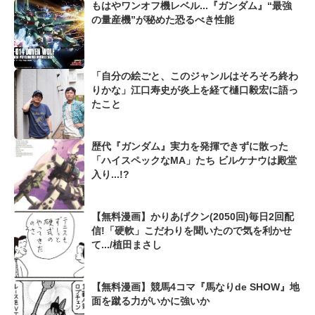
もはやワンオフ機レベル...『ガンダム』“最強
の量産機”が秘めた恐るべき性能
「自分の絵ごと、このジャンルはそろそろ終わ
りかな」江口寿史が炎上を経て樋口毅宏に語っ
たこと
歴代『ガンダム』実力を発揮できずに散った
「ハイスペックなMA」たち ビルケナウは殿堂
入り...!?
【無料漫画】かりあげクン(2050回)毎日2回配
信!「硬軟」こだわりを聞いたので気を利かせ
て.../植田まさし
【無料漫画】競馬4コマ『馬なりde SHOW』地
面を蹴る力がいかに強いか