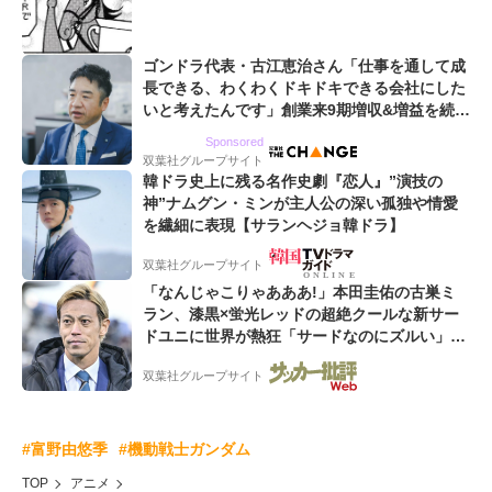
ゴンドラ代表・古江恵治さん「仕事を通して成
長できる、わくわくドキドキできる会社にした
いと考えたんです」創業来9期増収&増益を続け
るWebマーケティング会社のアイデンティティ
Sponsored
双葉社グループサイト
韓ドラ史上に残る名作史劇『恋人』”演技の
神”ナムグン・ミンが主人公の深い孤独や情愛
を繊細に表現【サランヘジョ韓ドラ】
双葉社グループサイト
「なんじゃこりゃあああ!」本田圭佑の古巣ミ
ラン、漆黒×蛍光レッドの超絶クールな新サー
ドユニに世界が熱狂「サードなのにズルい」
「こりゃかっけえわ」
双葉社グループサイト
#富野由悠季
#機動戦士ガンダム
TOP
アニメ