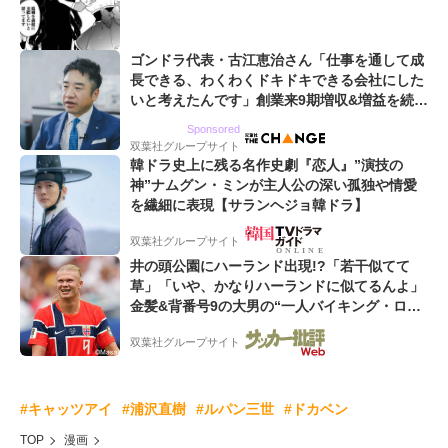
ゴンドラ代表・古江恵治さん「仕事を通して成
長できる、わくわくドキドキできる会社にした
いと考えたんです」創業来9期増収&増益を続け
るWebマーケティング会社のアイデンティティ
Sponsored
双葉社グループサイト
韓ドラ史上に残る名作史劇『恋人』”演技の
神”ナムグン・ミンが主人公の深い孤独や情愛
を繊細に表現【サランヘジョ韓ドラ】
双葉社グループサイト
井の頭公園にハーランド出現!?「若干似てて
草」「いや、かなりハーランドに似てるんよ」
金髪&背番号9の大男の“一人バイキング・ロ
ー”映像が話題!「元気をもらった」
双葉社グループサイト
#キャッツアイ
#浦沢直樹
#ルパン三世
#ドカベン
TOP
漫画