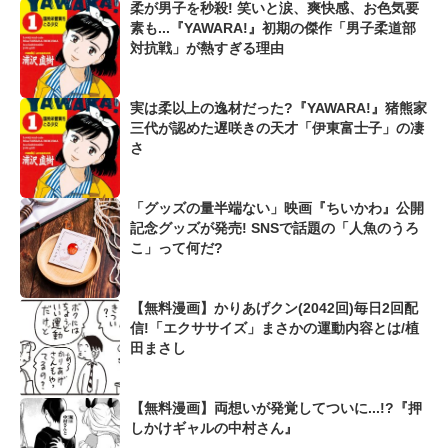
柔が男子を秒殺! 笑いと涙、爽快感、お色気要
素も...『YAWARA!』初期の傑作「男子柔道部
対抗戦」が熱すぎる理由
実は柔以上の逸材だった?『YAWARA!』猪熊家
三代が認めた遅咲きの天才「伊東富士子」の凄
さ
「グッズの量半端ない」映画『ちいかわ』公開
記念グッズが発売! SNSで話題の「人魚のうろ
こ」って何だ?
【無料漫画】かりあげクン(2042回)毎日2回配
信!「エクササイズ」まさかの運動内容とは/植
田まさし
【無料漫画】両想いが発覚してついに...!?『押
しかけギャルの中村さん』