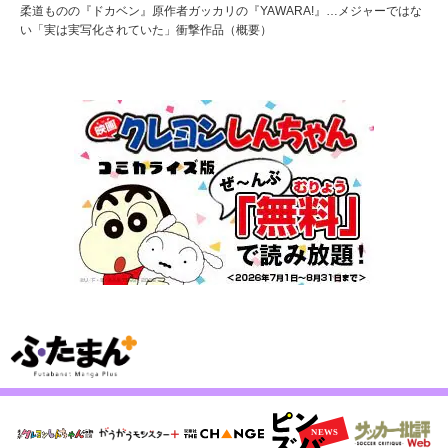
柔道ものの『ドカベン』原作者ガッカリの『YAWARA!』…メジャーではな
い「実は実写化されていた」衝撃作品（概要）