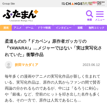
Group Site
検索
メニュー
漫画
アニメ
ゲーム
ドラマ映画
インタビュー
連載
無料コミック
柔道ものの『ドカベン』原作者ガッカリの
『YAWARA!』…メジャーではない「実は実写化さ
れていた」衝撃作品
折田マカダミア
2023.06.12
毎年多くの漫画やアニメの実写化作品が新しく生まれて
いる。実写化作品は、原作の人気からファンの間で賛否
両論の分かれるものであるが、中には『るろうに剣心』
や『銀魂』など、空前のヒットを叩き出した名作も多く
ある。その一方で、原作は人気であるにも…