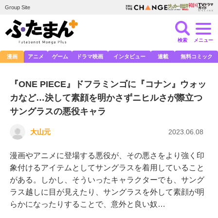
Group Site
検索
メニュー
漫画
アニメ
ゲーム
ドラマ映画
インタビュー
連載
無料コミック
『ONE PIECE』ドフラミンゴに『コナン』ウォッ
カなど…決して素顔を明かさずニヒルさが際立つ
サングラスの悪役キャラ
大山元
2023.06.08
漫画やアニメに登場する悪役が、その悪さをより強く印
象付けるアイテムとしてサングラスを着用していること
がある。しかし、そういったキャラクターでも、サング
ラス越しに目が見えたり、サングラスを外して素顔が明
らかになったりすることで、意外と良い奴…