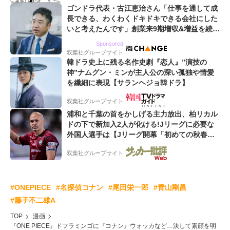
ゴンドラ代表・古江恵治さん「仕事を通して成
長できる、わくわくドキドキできる会社にした
いと考えたんです」創業来9期増収&増益を続け
るWebマーケティング会社のアイデンティティ
Sponsored
双葉社グループサイト
韓ドラ史上に残る名作史劇『恋人』”演技の
神”ナムグン・ミンが主人公の深い孤独や情愛
を繊細に表現【サランヘジョ韓ドラ】
双葉社グループサイト
浦和と千葉の首をかしげる主力放出、柏リカル
ドの下で新加入2人が化ける!Jリーグに必要な
外国人選手は【Jリーグ開幕「初めての秋春
制」の大激論】(4)
双葉社グループサイト
#ONEPIECE
#名探偵コナン
#尾田栄一郎
#青山剛昌
#藤子不二雄A
TOP
漫画
『ONE PIECE』ドフラミンゴに『コナン』ウォッカなど…決して素顔を明