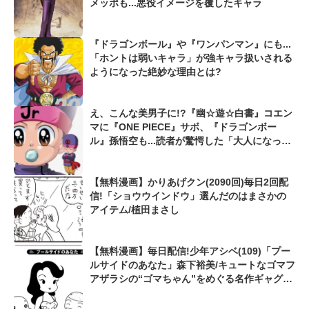
メッポも...悪役イメージを覆したキャラ
『ドラゴンボール』や『ワンパンマン』にも...
「ホントは弱いキャラ」が強キャラ扱いされる
ようになった絶妙な理由とは?
え、こんな美男子に!?『幽☆遊☆白書』コエン
マに『ONE PIECE』サボ、『ドラゴンボー
ル』孫悟空も...読者が驚愕した「大人になって
激変した漫画キャラ」
【無料漫画】かりあげクン(2090回)毎日2回配
信!「ショウウインドウ」選んだのはまさかの
アイテム/植田まさし
【無料漫画】毎日配信!少年アシベ(109)「プー
ルサイドのあなた」森下裕美/キュートなゴマフ
アザラシの“ゴマちゃん”をめぐる名作ギャグ4
コマ