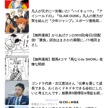
凡人が天才に一矢報いた!『ハイキュー!!』『ア
イシールド21』『SLAM DUNK』凡人の努力が
実を結んだ『少年ジャンプ』スポーツ漫画屈指
の爽快シーン
【無料漫画】かりあげクン(1953回)毎日2回配
信!「勝負」試合はまさかの展開に...!?/植田ま
さし
【無料漫画】競馬4コマ『馬なりde SHOW』老
獪な戦術
ゴンドラ代表・古江恵治さん「仕事を通して成
長できる、わくわくドキドキできる会社にした
いと考えたんです」創業来9期増収&増益を続け
るWebマーケティング会社のアイデンティティ
Sponsored
双葉社グループサイト