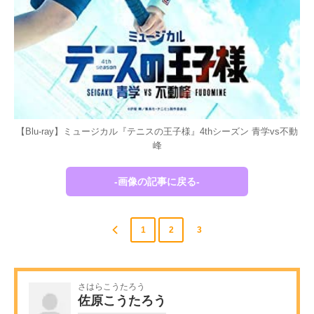
【Blu-ray】ミュージカル『テニスの王子様』4thシーズン 青学vs不動
峰
-画像の記事に戻る-
1
2
3
さはらこうたろう
佐原こうたろう