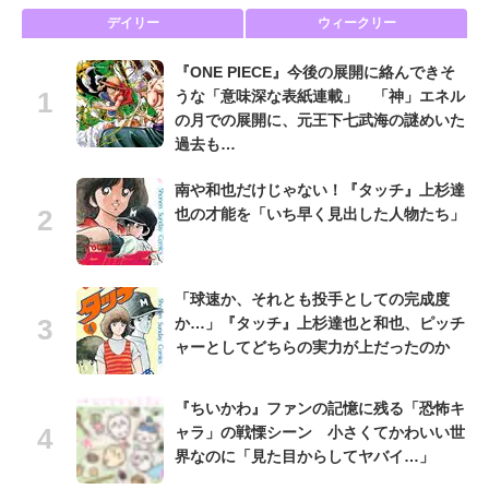
デイリー
ウィークリー
『ONE PIECE』今後の展開に絡んできそ
うな「意味深な表紙連載」 「神」エネル
の月での展開に、元王下七武海の謎めいた
過去も…
南や和也だけじゃない！『タッチ』上杉達
也の才能を「いち早く見出した人物たち」
「球速か、それとも投手としての完成度
か…」『タッチ』上杉達也と和也、ピッチ
ャーとしてどちらの実力が上だったのか
『ちいかわ』ファンの記憶に残る「恐怖キ
ャラ」の戦慄シーン 小さくてかわいい世
界なのに「見た目からしてヤバイ…」