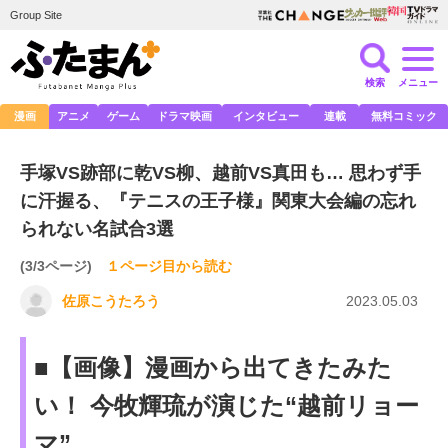
Group Site
検索
メニュー
漫画
アニメ
ゲーム
ドラマ映画
インタビュー
連載
無料コミック
手塚VS跡部に乾VS柳、越前VS真田も… 思わず手
に汗握る、『テニスの王子様』関東大会編の忘れ
られない名試合3選
(3/3ページ)
１ページ目から読む
佐原こうたろう
2023.05.03
■【画像】漫画から出てきたみた
い！ 今牧輝琉が演じた“越前リョー
マ”