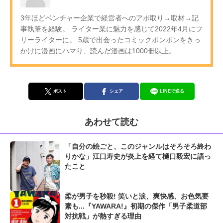
3年ほどベンチャー企業で経営者へのアポ取り→取材→記
事執筆を経験。 ライター業に魅力を感じて2022年4月にフ
リーライターに。 5歳で出会ったコミックボンボンをきっ
かけに漫画にハマり、読んだ漫画は1000冊以上。
ポスト
シェア
LINEで送る
あわせて読む
「自分の絵ごと、このジャンルはそろそろ終わ
りかな」江口寿史が炎上を経て樋口毅宏に語っ
たこと
柔が男子を秒殺! 笑いと涙、爽快感、お色気要
素も...『YAWARA!』初期の傑作「男子柔道部
対抗戦」が熱すぎる理由