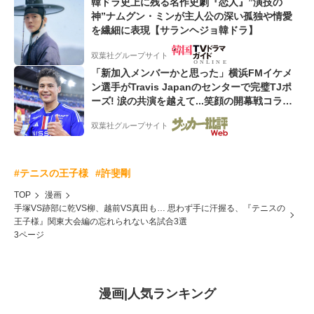
韓ドラ史上に残る名作史劇『恋人』”演技の
神”ナムグン・ミンが主人公の深い孤独や情愛
を繊細に表現【サランヘジョ韓ドラ】
双葉社グループサイト
「新加入メンバーかと思った」横浜FMイケメ
ン選手がTravis Japanのセンターで完璧TJポ
ーズ! 涙の共演を越えて...笑顔の開幕戦コラボ
動画が話題沸騰!
双葉社グループサイト
#テニスの王子様
#許斐剛
TOP
漫画
手塚VS跡部に乾VS柳、越前VS真田も… 思わず手に汗握る、『テニスの
王子様』関東大会編の忘れられない名試合3選
3ページ
漫画
|
人気ランキング