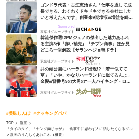
ゴンドラ代表・古江恵治さん「仕事を通して成
長できる、わくわくドキドキできる会社にした
いと考えたんです」創業来9期増収&増益を続け
るWebマーケティング会社のアイデンティティ
Sponsored
双葉社グループサイト
韓流傑作選!2PMジュノの傑出した魅力あふれ
る主演3作『赤い袖先』『テプン商事』ほか見
どころ一挙解説【サランヘジョ韓ドラ】
双葉社グループサイト
井の頭公園にハーランド出現!?「若干似てて
草」「いや、かなりハーランドに似てるんよ」
金髪&背番号9の大男の“一人バイキング・ロ
ー”映像が話題!「元気をもらった」
双葉社グループサイト
#美味しんぼ
#クッキングパパ
TOP
漫画
「タイのタイ」「ヤング肉じゃが」…食事中に思わず人に話したくなるグル
メ漫画のうんちくあれこれ（概要）