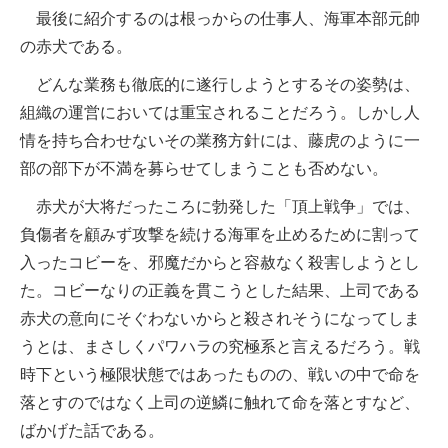
最後に紹介するのは根っからの仕事人、海軍本部元帥
の赤犬である。
どんな業務も徹底的に遂行しようとするその姿勢は、
組織の運営においては重宝されることだろう。しかし人
情を持ち合わせないその業務方針には、藤虎のように一
部の部下が不満を募らせてしまうことも否めない。
赤犬が大将だったころに勃発した「頂上戦争」では、
負傷者を顧みず攻撃を続ける海軍を止めるために割って
入ったコビーを、邪魔だからと容赦なく殺害しようとし
た。コビーなりの正義を貫こうとした結果、上司である
赤犬の意向にそぐわないからと殺されそうになってしま
うとは、まさしくパワハラの究極系と言えるだろう。戦
時下という極限状態ではあったものの、戦いの中で命を
落とすのではなく上司の逆鱗に触れて命を落とすなど、
ばかげた話である。