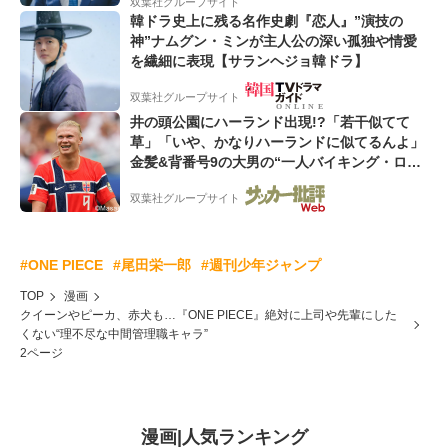
双葉社グループサイト
韓ドラ史上に残る名作史劇『恋人』”演技の
神”ナムグン・ミンが主人公の深い孤独や情愛
を繊細に表現【サランヘジョ韓ドラ】
双葉社グループサイト
井の頭公園にハーランド出現!?「若干似てて
草」「いや、かなりハーランドに似てるんよ」
金髪&背番号9の大男の“一人バイキング・ロ
ー”映像が話題!「元気をもらった」
双葉社グループサイト
#ONE PIECE
#尾田栄一郎
#週刊少年ジャンプ
TOP
漫画
クイーンやピーカ、赤犬も…『ONE PIECE』絶対に上司や先輩にした
くない“理不尽な中間管理職キャラ”
2ページ
漫画
|
人気ランキング