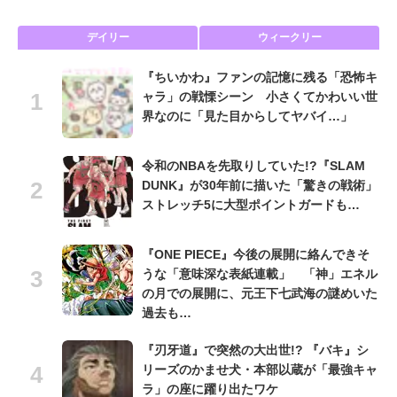
デイリー
ウィークリー
『ちいかわ』ファンの記憶に残る「恐怖キ
ャラ」の戦慄シーン 小さくてかわいい世
界なのに「見た目からしてヤバイ…」
令和のNBAを先取りしていた!?『SLAM
DUNK』が30年前に描いた「驚きの戦術」
ストレッチ5に大型ポイントガードも…
『ONE PIECE』今後の展開に絡んできそ
うな「意味深な表紙連載」 「神」エネル
の月での展開に、元王下七武海の謎めいた
過去も…
『刃牙道』で突然の大出世!? 『バキ』シ
リーズのかませ犬・本部以蔵が「最強キャ
ラ」の座に躍り出たワケ