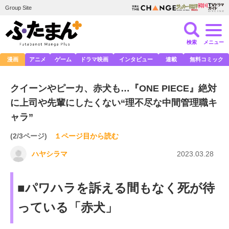
Group Site
検索
メニュー
漫画
アニメ
ゲーム
ドラマ映画
インタビュー
連載
無料コミック
クイーンやピーカ、赤犬も…『ONE PIECE』絶対
に上司や先輩にしたくない“理不尽な中間管理職キ
ャラ”
(2/3ページ)
１ページ目から読む
ハヤシラマ
2023.03.28
■パワハラを訴える間もなく死が待
っている「赤犬」