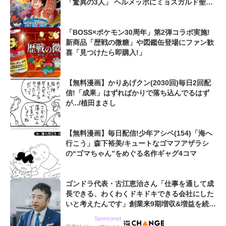
「驚異の3人」 ヘルメッポにミョスガルド聖
も...
「BOSS×ポケモン30周年」第2弾コラボ実施!
新商品「歴戦の微糖」や図鑑缶登場にファン歓
喜「見つけたら即購入!」
【無料漫画】かりあげクン(2030回)毎日2回配
信!「成果」はずればかりで落ち込んでるはず
が.../植田まさし
【無料漫画】毎日配信!少年アシベ(154)「海へ
行こう」森下裕美/キュートなゴマフアザラシ
の“ゴマちゃん”をめぐる名作ギャグ4コマ
ゴンドラ代表・古江恵治さん「仕事を通して成
長できる、わくわくドキドキできる会社にした
いと考えたんです」創業来9期増収&増益を続け
るWebマーケティング会社のアイデンティティ
Sponsored