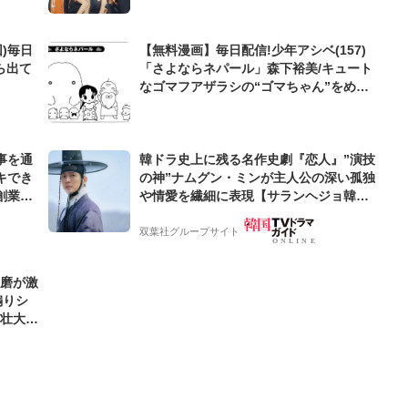
)毎日
【無料漫画】毎日配信!少年アシベ(157)
ら出て
「さよならネパール」森下裕美/キュート
なゴマフアザラシの“ゴマちゃん”をめぐ
る名作ギャグ4コマ
事を通
韓ドラ史上に残る名作史劇『恋人』”演技
キでき
の神”ナムグン・ミンが主人公の深い孤独
創業来
や情愛を繊細に表現【サランヘジョ韓ド
ケティン
ラ】
双葉社グループサイト
優磨が激
煽りシ
の壮大な
好きな