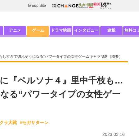
Group Site
アニメ
ゲーム
ドラマ映画
インタビュー
連載
無料コ
しすぎて惚れそうになる“パワータイプの女性ゲームキャラ”3選（概要）
に『ペルソナ４』里中千枝も…
なる“パワータイプの女性ゲー
サクラ大戦
#セガサターン
2023.03.16