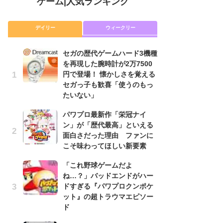
ゲーム
|
人気ランキング
デイリー
ウィークリー
セガの歴代ゲームハード3機種
セ
を再現した腕時計が2万7500
を
円で登場！ 懐かしさを覚える
円
セガっ子も歓喜「使うのもっ
セ
たいない」
た
パワプロ最新作「栄冠ナイ
「
ン」が「歴代最高」といえる
NI
面白さだった理由 ファンに
い
こそ味わってほしい新要素
ナ
「これ野球ゲームだよ
パ
ね…？」バッドエンドがハー
ン
ドすぎる『パワプロクンポケ
面
ット』の超トラウマエピソー
こ
ド
P