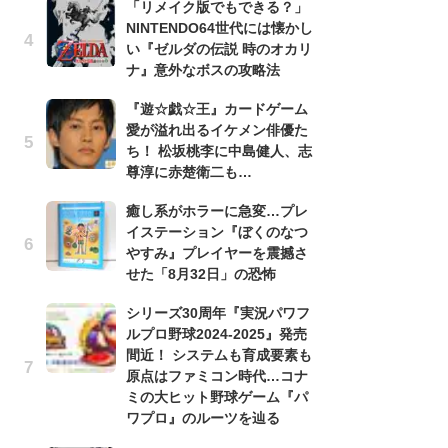
「リメイク版でもできる？」
滅
NINTENDO64世代には懐かし
モ
い『ゼルダの伝説 時のオカリ
ル
ナ』意外なボスの攻略法
で
『遊☆戯☆王』カードゲーム
「
愛が溢れ出るイケメン俳優た
ね
ち！ 松坂桃李に中島健人、志
ド
尊淳に赤楚衛二も…
ッ
ド
癒し系がホラーに急変…プレ
イステーション『ぼくのなつ
『
やすみ』プレイヤーを震撼さ
オ
せた「8月32日」の恐怖
く
熱
シリーズ30周年『実況パワフ
出
ルプロ野球2024-2025』発売
間近！ システムも育成要素も
悲
原点はファミコン時代…コナ
う
ミの大ヒット野球ゲーム『パ
ボ
ワプロ』のルーツを辿る
「
マ