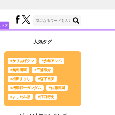
ミック
人気タグ
#かりあげクン
#少年アシベ
#無料漫画
#三浦涼介
#植田まさし
#森下裕美
#機動戦士ガンダム
#佐藤流司
#よしだみほ
#江口寿史