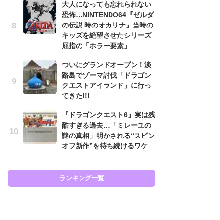
大人になっても忘れられない
フ
恐怖…NINTENDO64『ゼルダ
の伝説 時のオカリナ』当時の
大
キッズを絶望させたシリーズ
恐怖
屈指の「ホラー要素」
の
キ
ついにグランドオープン！淡
屈
路島でゾーマ討伐「ドラゴン
クエストアイランド」に行っ
癒
てきた!!!
イ
や
『ドラゴンクエスト6』実は残
せ
酷すぎる過去…「ミレーユの
謎の真相」明かされる“スピン
『
オフ新作”を待ち続けるワケ
ト
ー
説
と
ランキング一覧
ラン