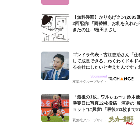
【無料漫画】かりあげクン(2093回
2回配信!「両替機」お札を入れた
きたのは.../植田まさし
ゴンドラ代表・古江恵治さん「仕
して成長できる、わくわくドキド
る会社にしたいと考えたんです」
9期増収&増益を続けるWebマー
Sponsored
グ会社のアイデンティティ
双葉社グループサイト
「最後の1枚...ワルぃゎ〜」鈴木
勝翌日に写真12枚投稿→渾身の“
ョット”に興奮!「最後の1枚まで
フリ」「知念くんのことどんだけ
双葉社グループサイト
んよw」