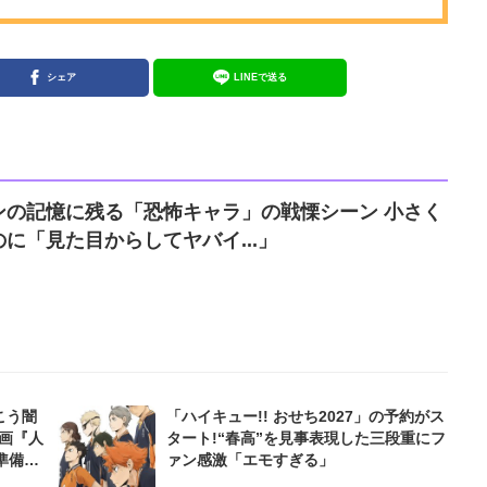
シェア
LINEで送る
ンの記憶に残る「恐怖キャラ」の戦慄シーン 小さく
に「見た目からしてヤバイ...」
こう闇
「ハイキュー!! おせち2027」の予約がス
画『人
タート!“春高”を見事表現した三段重にフ
準備
ァン感激「エモすぎる」