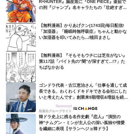
R×HUNTER』脳改造に『ONE PIECE』釜茹で
の刑『ジャンプ』名キャラたちの「壮絶すぎる
最期」
【無料漫画】かりあげクン(1743回)毎日配信!
「加湿器」「睡眠時無呼吸症」ちゃんと動かな
い加湿器を叩いてみたら.../植田まさし
【無料漫画】『そもそもウチには芝生がない』
第117話「バイト先の“闇”が深すぎて...!?」た
ちばなかおる
ゴンドラ代表・古江恵治さん「仕事を通して成
長できる、わくわくドキドキできる会社にした
いと考えたんです」創業来9期増収&増益を続け
るWebマーケティング会社のアイデンティティ
Sponsored
双葉社グループサイト
韓ドラ史上に残る名作史劇『恋人』”演技の
神”ナムグン・ミンが主人公の深い孤独や情愛
を繊細に表現【サランヘジョ韓ドラ】