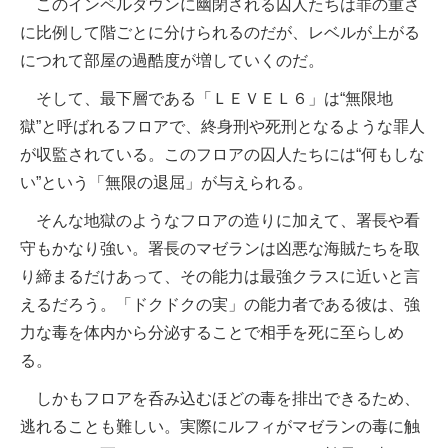
このインペルダウンに幽閉される囚人たちは罪の重さ
に比例して階ごとに分けられるのだが、レベルが上がる
につれて部屋の過酷度が増していくのだ。
そして、最下層である「ＬＥＶＥＬ６」は“無限地
獄”と呼ばれるフロアで、終身刑や死刑となるような罪人
が収監されている。このフロアの囚人たちには“何もしな
い”という「無限の退屈」が与えられる。
そんな地獄のようなフロアの造りに加えて、署長や看
守もかなり強い。署長のマゼランは凶悪な海賊たちを取
り締まるだけあって、その能力は最強クラスに近いと言
えるだろう。「ドクドクの実」の能力者である彼は、強
力な毒を体内から分泌することで相手を死に至らしめ
る。
しかもフロアを呑み込むほどの毒を排出できるため、
逃れることも難しい。実際にルフィがマゼランの毒に触