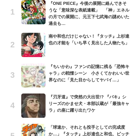
『ONE PIECE』今後の展開に絡んできそ
うな「意味深な表紙連載」 「神」エネル
の月での展開に、元王下七武海の謎めいた
過去も…
南や和也だけじゃない！『タッチ』上杉達
也の才能を「いち早く見出した人物たち」
『ちいかわ』ファンの記憶に残る「恐怖キ
ャラ」の戦慄シーン 小さくてかわいい世
界なのに「見た目からしてヤバイ…」
『刃牙道』で突然の大出世!? 『バキ』シ
リーズのかませ犬・本部以蔵が「最強キャ
ラ」の座に躍り出たワケ
「球速か、それとも投手としての完成度
か…」『タッチ』上杉達也と和也、ピッチ