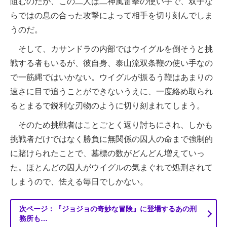
阻むのだが、この二人は二神風雷拳の使い手で、双子な
らではの息の合った攻撃によって相手を切り刻んでしま
うのだ。
そして、カサンドラの内部ではウイグルを倒そうと挑
戦する者もいるが、彼自身、泰山流双条鞭の使い手なの
で一筋縄ではいかない。ウイグルが振るう鞭はあまりの
速さに目で追うことができないうえに、一度絡め取られ
るとまるで鋭利な刃物のように切り刻まれてしまう。
そのため挑戦者はことごとく返り討ちにされ、しかも
挑戦者だけではなく勝負に無関係の囚人の命まで強制的
に賭けられたことで、墓標の数がどんどん増えていっ
た。ほとんどの囚人がウイグルの気まぐれで処刑されて
しまうので、怯える毎日でしかない。
次ページ：『ジョジョの奇妙な冒険』に登場するあの刑
務所も…