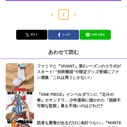
1
2
ポスト
シェア
LINEで送る
あわせて読む
ファミマと『VIVANT』第2シーズンのコラボが
スタート! “別班饅頭”や限定グッズ登場にファ
ン感激「これは買うしかない!」
『ONE PIECE』インペルダウンに『北斗の
拳』カサンドラ... 少年漫画に描かれた「脱獄不
可能な監獄」最も手強いのはどれだ?
読者も愛着があるだけに余計つらい...『HUNTE