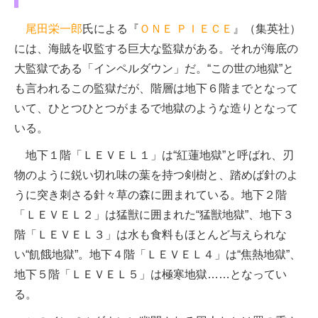
尾田栄一郎
氏による『
ＯＮＥ ＰＩＥＣＥ
』（集英社）
には、海賊を収監する巨大な監獄がある。それが海底の
大監獄である「インペルダウン」だ。“この世の地獄”と
も言われるこの監獄だが、階層は地下６階までとなって
いて、ひとつひとつがまるで地獄のような造りとなって
いる。
地下１階「ＬＥＶＥＬ１」は“紅蓮地獄”と呼ばれ、刃
物のように鋭い切れ味の葉を持つ剣樹と、踏めば針のよ
うに突き刺さる針々草の森に囲まれている。地下２階
「ＬＥＶＥＬ２」は猛獣に囲まれた“猛獣地獄”、地下３
階「ＬＥＶＥＬ３」は水も食料もほとんど与えられな
い“飢餓地獄”。地下４階「ＬＥＶＥＬ４」は“焦熱地獄”、
地下５階「ＬＥＶＥＬ５」は極寒地獄……となってい
る。