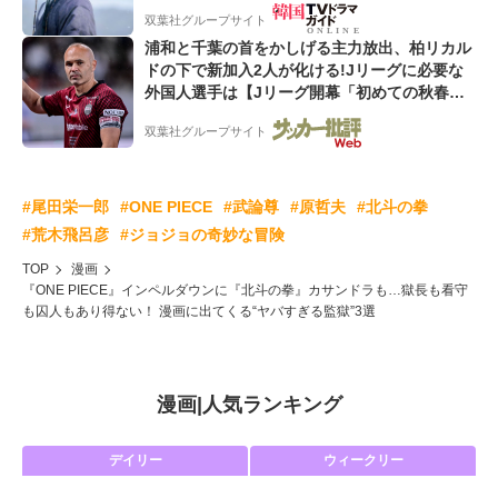
双葉社グループサイト
浦和と千葉の首をかしげる主力放出、柏リカル
ドの下で新加入2人が化ける!Jリーグに必要な
外国人選手は【Jリーグ開幕「初めての秋春
制」の大激論】(4)
双葉社グループサイト
#尾田栄一郎
#ONE PIECE
#武論尊
#原哲夫
#北斗の拳
#荒木飛呂彦
#ジョジョの奇妙な冒険
TOP
漫画
『ONE PIECE』インペルダウンに『北斗の拳』カサンドラも…獄長も看守
も囚人もあり得ない！ 漫画に出てくる“ヤバすぎる監獄”3選
漫画
|
人気ランキング
デイリー
ウィークリー