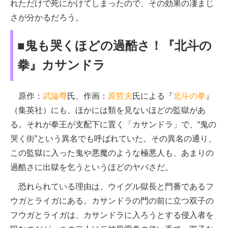
れただけで死にかけてしまったので、その効果の凄まじ
さが分かるだろう。
■鬼も哭くほどの過酷さ！『北斗の
拳』カサンドラ
原作：
武論尊
氏、作画：
原哲夫
氏による『
北斗の拳
』
（集英社）にも、ほかには類を見ないほどの監獄があ
る。それが拳王が支配下に置く「カサンドラ」で、“鬼の
哭く街”という異名でも呼ばれていた。その異名の通り、
この監獄に入った鬼や悪魔のような極悪人も、あまりの
過酷さに出獄を乞うというほどのヤバさだ。
恐れられている理由は、ウイグル獄長と門番であるフ
ウガとライガにある。カサンドラの門の前に立つ双子の
フウガとライガは、カサンドラに入ろうとする侵入者を