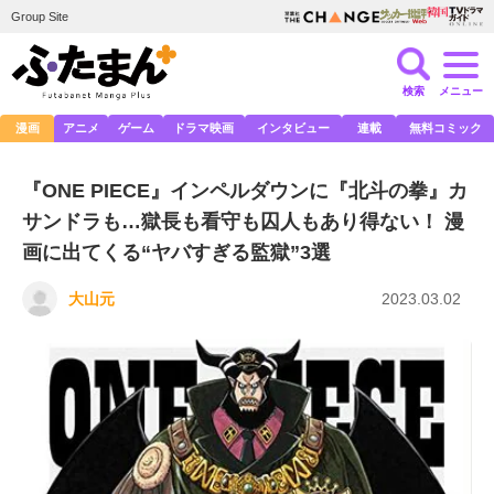
Group Site
検索
メニュー
漫画
アニメ
ゲーム
ドラマ映画
インタビュー
連載
無料コミック
『ONE PIECE』インペルダウンに『北斗の拳』カ
サンドラも…獄長も看守も囚人もあり得ない！ 漫
画に出てくる“ヤバすぎる監獄”3選
大山元
2023.03.02