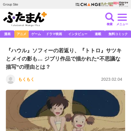
Group Site
検索
メニュー
漫画
アニメ
ゲーム
ドラマ映画
インタビュー
連載
無料コミック
『ハウル』ソフィーの若返り、『トトロ』サツキ
とメイの影も… ジブリ作品で描かれた“不思議な
描写”の理由とは？
もくもく
2023.02.04