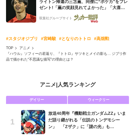
ライトン帰還の三笘薫、同僚に“ポケカ”をプレ
ゼント!「薫の笑顔見れてよかった」「大喜び
のリュテル可愛すぎ」
双葉社グループサイト
#スタジオジブリ
#宮崎駿
#となりのトトロ
#高畑勲
TOP
アニメ
『ハウル』ソフィーの若返り、『トトロ』サツキとメイの影も… ジブリ作
品で描かれた“不思議な描写”の理由とは？
アニメ
|
人気ランキング
デイリー
ウィークリー
放送40周年『機動戦士ガンダムZZ』いま
だ語り継がれる「伝説のトンデモシー
ン」 「Zザク」に「謎の光」も…