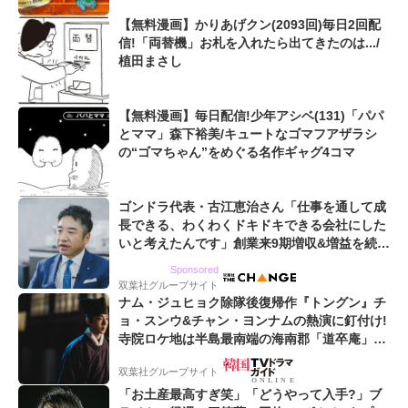
【無料漫画】かりあげクン(2093回)毎日2回配
信!「両替機」お札を入れたら出てきたのは.../
植田まさし
【無料漫画】毎日配信!少年アシベ(131)「パパ
とママ」森下裕美/キュートなゴマフアザラシ
の“ゴマちゃん”をめぐる名作ギャグ4コマ
ゴンドラ代表・古江恵治さん「仕事を通して成
長できる、わくわくドキドキできる会社にした
いと考えたんです」創業来9期増収&増益を続け
るWebマーケティング会社のアイデンティティ
Sponsored
双葉社グループサイト
ナム・ジュヒョク除隊後復帰作『トングン』チ
ョ・スンウ&チャン・ヨンナムの熱演に釘付け!
寺院ロケ地は半島最南端の海南郡「道卒庵」
【韓ドラから始める韓国旅行】
双葉社グループサイト
「お土産最高すぎ笑」「どうやって入手?」ブ