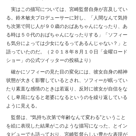
実はこの描写については、宮崎監督自身が言及してい
る。鈴木敏夫プロデューサーに対し、「人間なんて気持
ち次第で同じ人が９０歳のおばあちゃんになったり、あ
る時は５０代のおばちゃんになったりする」「ソフィー
も気分によっては少女になるってあるんじゃない？」と
語っていたのだ。（２０１８年８月１０日「金曜ロード
ショー」の公式ツイッターの投稿より）
確かにソフィーの見た目の変化には、彼女自身の精神
状態が大きく影響しているとされ、ソフィーが眠ってい
たり素直な感情のときは若返り、反対に彼女が自信をな
くし卑屈になると老婆になるというのを繰り返している
ように見える。
監督は、“気持ち次第で年齢なんて変わる”ということ
を絵に表現した結果がこのような描写になった、とイン
タビューでも語っており、宮崎監督らしい豊かな表現が