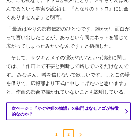
ん、ご心配なく。トトロが死神だとか、メイちゃんは死
んでるという事実や設定は、『となりのトトロ』には全
くありませんよ」と明言。
「
最近はやりの都市伝説のひとつです。誰かが、面白が
って言い出したことが、あっという間にネットを通じて
広がってしまったみたいなんです」と指摘した。
そして、サツキとメイの“影がない”という演出に関し
ては、「作画上で不要と判断して略しているだけなんで
す。
みなさん、噂を信じないで欲しいです。…とこの場
を借りて、広報部より正式に申し上げたいと思います」
と、作画の都合で描かれていないことも説明している。
次ページ：『かぐや姫の物語』の御門はなぜアゴが特徴
的なのか？
1
2