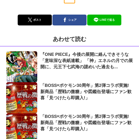
ポスト
シェア
LINEで送る
あわせて読む
『ONE PIECE』今後の展開に絡んできそうな
「意味深な表紙連載」 「神」エネルの月での展
開に、元王下七武海の謎めいた過去も...
「BOSS×ポケモン30周年」第2弾コラボ実施!
新商品「歴戦の微糖」や図鑑缶登場にファン歓
喜「見つけたら即購入!」
「BOSS×ポケモン30周年」第2弾コラボ実施!
新商品「歴戦の微糖」や図鑑缶登場にファン歓
喜「見つけたら即購入!」