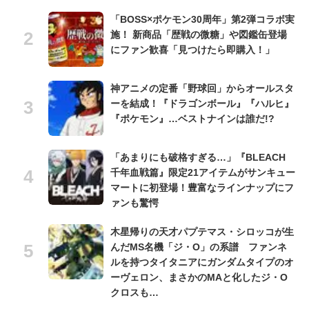
「BOSS×ポケモン30周年」第2弾コラボ実
施！ 新商品「歴戦の微糖」や図鑑缶登場
にファン歓喜「見つけたら即購入！」
神アニメの定番「野球回」からオールスタ
ーを結成！『ドラゴンボール』『ハルヒ』
『ポケモン』…ベストナインは誰だ!?
「あまりにも破格すぎる…」『BLEACH
千年血戦篇』限定21アイテムがサンキュー
マートに初登場！豊富なラインナップにフ
ァンも驚愕
木星帰りの天才パプテマス・シロッコが生
んだMS名機「ジ・O」の系譜 ファンネ
ルを持つタイタニアにガンダムタイプのオ
ーヴェロン、まさかのMAと化したジ・O
クロスも…