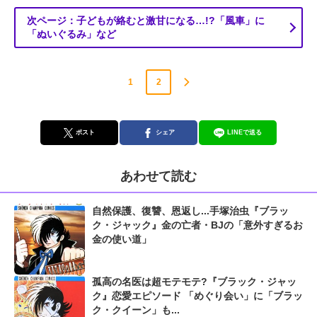
次ページ：子どもが絡むと激甘になる…!?「風車」に
「ぬいぐるみ」など
1
2
ポスト
シェア
LINEで送る
あわせて読む
自然保護、復讐、恩返し...手塚治虫『ブラッ
ク・ジャック』金の亡者・BJの「意外すぎるお
金の使い道」
孤高の名医は超モテモテ?『ブラック・ジャッ
ク』恋愛エピソード 「めぐり会い」に「ブラッ
ク・クイーン」も...