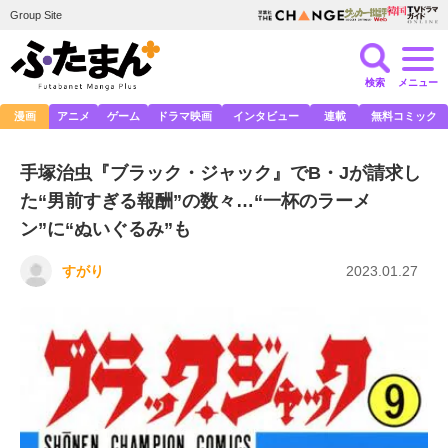
Group Site
検索
メニュー
漫画
アニメ
ゲーム
ドラマ映画
インタビュー
連載
無料コミック
手塚治虫『ブラック・ジャック』でB・Jが請求し
た“男前すぎる報酬”の数々…“一杯のラーメ
ン”に“ぬいぐるみ”も
すがり
2023.01.27