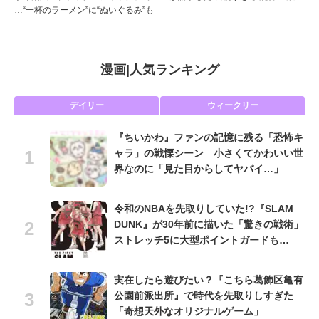
…“一杯のラーメン”に“ぬいぐるみ”も
漫画
|
人気ランキング
デイリー
ウィークリー
『ちいかわ』ファンの記憶に残る「恐怖キ
ャラ」の戦慄シーン 小さくてかわいい世
界なのに「見た目からしてヤバイ…」
令和のNBAを先取りしていた!?『SLAM
DUNK』が30年前に描いた「驚きの戦術」
ストレッチ5に大型ポイントガードも…
実在したら遊びたい？『こちら葛飾区亀有
公園前派出所』で時代を先取りしすぎた
「奇想天外なオリジナルゲーム」