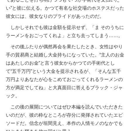
い”と彼に伝える。かつて有名な社交場のホステスだった
彼女には、彼女なりのプライドがあったのだ。
しかしそれでも彼は金額を提示せず、「ま そのうちに
ラーメンをおごってくれよ」と立ち去ってしまう……。
その後ふたりが偶然再会を果たしたとき、女性はやり
手の貿易商と結婚し大金持ちになっていた。“主人のお金
はあたしのお金”と言う彼女からかつての手術代とし
て“五千万円”という大金を提示されるが、「そんな五千
万円よりあなたが心をこめておごってくれるラーメンの
方が満足でしてね」と大真面目に答えるブラック・ジャ
ック。
この後の展開についてはぜひ本編を読んでいただきた
いのだが、彼の粋なところが存分に発揮されていたエピ
ソードだ。信念が垣間見え、本作の人情モノのなかでも