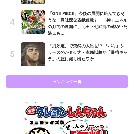
『ONE PIECE』今後の展開に絡んできそ
うな「意味深な表紙連載」 「神」エネル
の月での展開に、元王下七武海の謎めいた
過去も…
『刃牙道』で突然の大出世!? 『バキ』シ
リーズのかませ犬・本部以蔵が「最強キャ
ラ」の座に躍り出たワケ
ランキング一覧