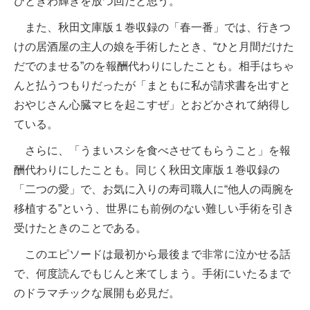
ひときわ輝きを放つ回だと思う。
また、秋田文庫版１巻収録の「春一番」では、行きつ
けの居酒屋の主人の娘を手術したとき、“ひと月間だけた
だでのませる”のを報酬代わりにしたことも。相手はちゃ
んと払うつもりだったが「まともに私が請求書を出すと
おやじさん心臓マヒを起こすぜ」とおどかされて納得し
ている。
さらに、「うまいスシを食べさせてもらうこと」を報
酬代わりにしたことも。同じく秋田文庫版１巻収録の
「二つの愛」で、お気に入りの寿司職人に“他人の両腕を
移植する”という、世界にも前例のない難しい手術を引き
受けたときのことである。
このエピソードは最初から最後まで非常に泣かせる話
で、何度読んでもじんと来てしまう。手術にいたるまで
のドラマチックな展開も必見だ。