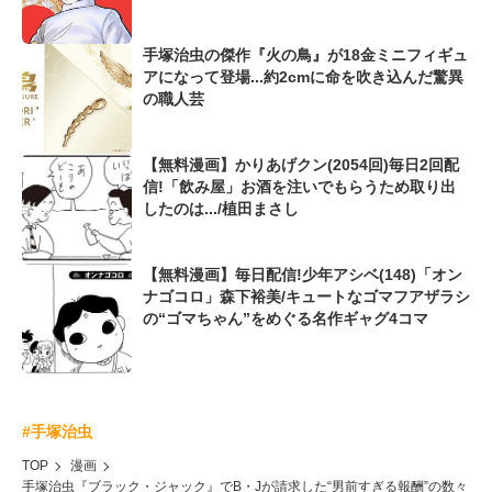
手塚治虫の傑作『火の鳥』が18金ミニフィギュ
アになって登場...約2cmに命を吹き込んだ驚異
の職人芸
【無料漫画】かりあげクン(2054回)毎日2回配
信!「飲み屋」お酒を注いでもらうため取り出
したのは.../植田まさし
【無料漫画】毎日配信!少年アシベ(148)「オン
ナゴコロ」森下裕美/キュートなゴマフアザラシ
の“ゴマちゃん”をめぐる名作ギャグ4コマ
#手塚治虫
TOP
漫画
手塚治虫『ブラック・ジャック』でB・Jが請求した“男前すぎる報酬”の数々