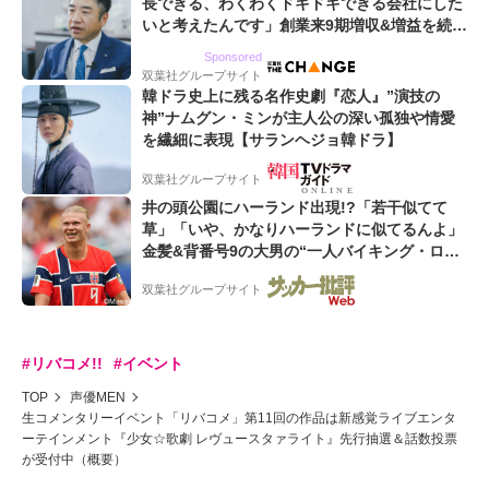
長できる、わくわくドキドキできる会社にした
いと考えたんです」創業来9期増収&増益を続け
るWebマーケティング会社のアイデンティティ
Sponsored
双葉社グループサイト
韓ドラ史上に残る名作史劇『恋人』”演技の
神”ナムグン・ミンが主人公の深い孤独や情愛
を繊細に表現【サランヘジョ韓ドラ】
双葉社グループサイト
井の頭公園にハーランド出現!?「若干似てて
草」「いや、かなりハーランドに似てるんよ」
金髪&背番号9の大男の“一人バイキング・ロ
ー”映像が話題!「元気をもらった」
双葉社グループサイト
#リバコメ!!
#イベント
TOP
声優MEN
生コメンタリーイベント「リバコメ」第11回の作品は新感覚ライブエンタ
ーテインメント『少女☆歌劇 レヴュースタァライト』先行抽選＆話数投票
が受付中（概要）