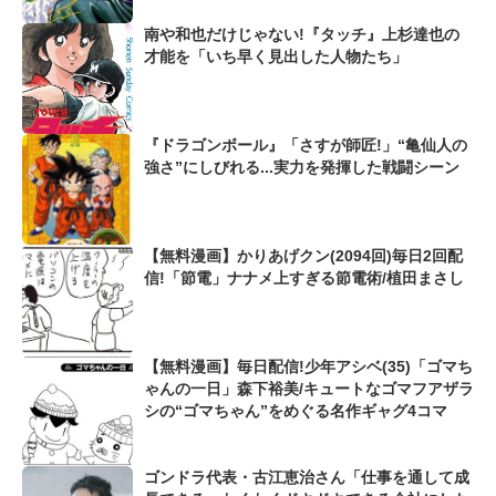
南や和也だけじゃない!『タッチ』上杉達也の
才能を「いち早く見出した人物たち」
『ドラゴンボール』「さすが師匠!」“亀仙人の
強さ”にしびれる...実力を発揮した戦闘シーン
【無料漫画】かりあげクン(2094回)毎日2回配
信!「節電」ナナメ上すぎる節電術/植田まさし
【無料漫画】毎日配信!少年アシベ(35)「ゴマち
ゃんの一日」森下裕美/キュートなゴマフアザラ
シの“ゴマちゃん”をめぐる名作ギャグ4コマ
ゴンドラ代表・古江恵治さん「仕事を通して成