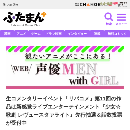
Group Site
検索
メニュー
漫画
アニメ
ゲーム
ドラマ映画
インタビュー
連載
無料コミック
生コメンタリーイベント「リバコメ」第11回の作
品は新感覚ライブエンターテインメント『少女☆
歌劇 レヴュースタァライト』先行抽選＆話数投票
が受付中