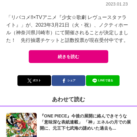
2023.01.23
「リバコメ!!×TVアニメ『少女☆歌劇 レヴュースタァラ
イト』」が、2023年3月21日（火・祝）、ノクティホー
ル（神奈川県川崎市）にて開催されることが決定しまし
た！ 先行抽選チケットと話数投票が現在受付中です。
続きを読む
ポスト
シェア
LINEで送る
あわせて読む
『ONE PIECE』今後の展開に絡んできそうな
「意味深な表紙連載」 「神」エネルの月での展
開に、元王下七武海の謎めいた過去も...