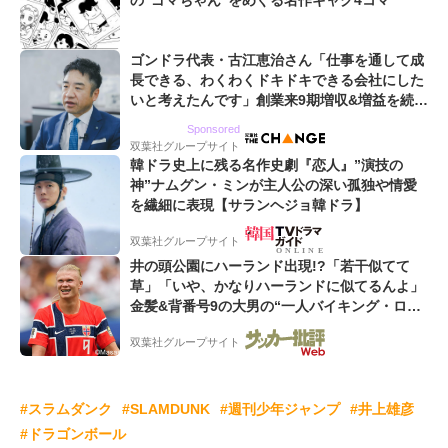
の“ゴマちゃん”をめぐる名作ギャグ4コマ
ゴンドラ代表・古江恵治さん「仕事を通して成
長できる、わくわくドキドキできる会社にした
いと考えたんです」創業来9期増収&増益を続け
るWebマーケティング会社のアイデンティティ
Sponsored
双葉社グループサイト
韓ドラ史上に残る名作史劇『恋人』”演技の
神”ナムグン・ミンが主人公の深い孤独や情愛
を繊細に表現【サランヘジョ韓ドラ】
双葉社グループサイト
井の頭公園にハーランド出現!?「若干似てて
草」「いや、かなりハーランドに似てるんよ」
金髪&背番号9の大男の“一人バイキング・ロ
ー”映像が話題!「元気をもらった」
双葉社グループサイト
#スラムダンク
#SLAMDUNK
#週刊少年ジャンプ
#井上雄彦
#ドラゴンボール