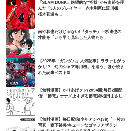
『SLAM DUNK』絶望的な“怪我”から奇跡を呼
んだ「3人のプレイヤー」赤木剛憲に流川楓、
桜木花道も...
南や和也だけじゃない!『タッチ』上杉達也の
才能を「いち早く見出した人物たち」
【2025年「ガンダム」人気記事】ララァもがっ
かり!?「幻のシャア専用機」を追う、ほか読ま
れた記事ベスト3!
【無料漫画】かりあげクン(2094回)毎日2回配
信!「節電」ナナメ上すぎる節電術/植田まさし
【無料漫画】毎日配信!少年アシベ(36)「一枚の
写真」森下裕美/キュートなゴマフアザラシ