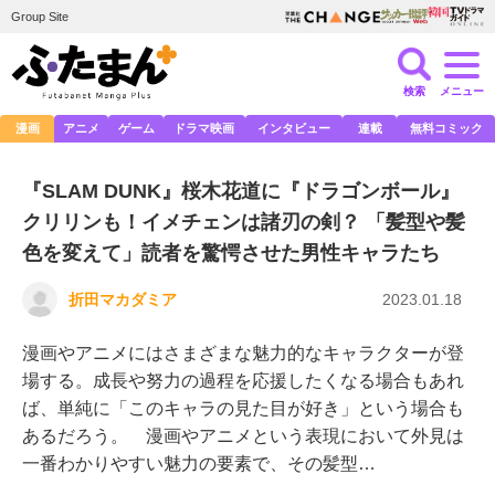
Group Site
検索
メニュー
漫画
アニメ
ゲーム
ドラマ映画
インタビュー
連載
無料コミック
『SLAM DUNK』桜木花道に『ドラゴンボール』
クリリンも！イメチェンは諸刃の剣？ 「髪型や髪
色を変えて」読者を驚愕させた男性キャラたち
折田マカダミア
2023.01.18
漫画やアニメにはさまざまな魅力的なキャラクターが登
場する。成長や努力の過程を応援したくなる場合もあれ
ば、単純に「このキャラの見た目が好き」という場合も
あるだろう。 漫画やアニメという表現において外見は
一番わかりやすい魅力の要素で、その髪型…