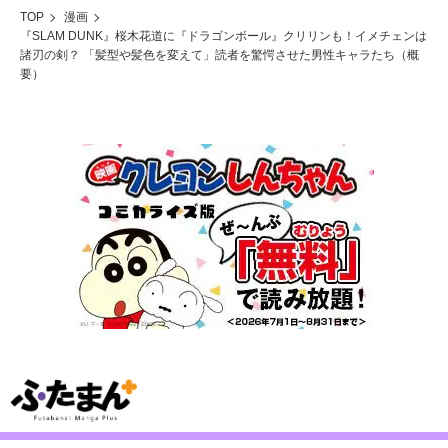
TOP
漫画
『SLAM DUNK』桜木花道に『ドラゴンボール』クリリンも！イメチェンは
諸刃の剣？ 「髪型や髪色を変えて」読者を驚愕させた男性キャラたち（概
要）