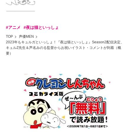
#アニメ
#夜は猫といっしょ
TOP
声優MEN
2023年もキュルガといっしょ！『夜は猫といっしょ』Season2配信決定、
キュルZ先生＆芦名みのる監督からお祝いイラスト・コメントが到着（概
要）