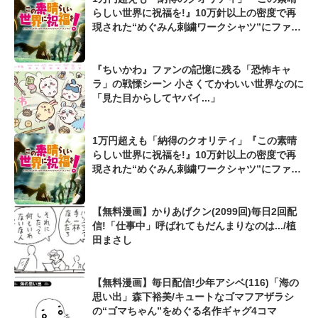
らしい世界に祝福を!』10万針以上の密度で再
現された“めぐみん刺繍ワークシャツ”にファン
も感動
『ちいかわ』ファンの記憶に残る「恐怖キャ
ラ」の戦慄シーン 小さくてかわいい世界なのに
「見た目からしてヤバイ...」
1万円超えも「納得のクオリティ」『この素晴
らしい世界に祝福を!』10万針以上の密度で再
現された“めぐみん刺繍ワークシャツ”にファン
も感動
【無料漫画】かりあげクン(2099回)毎日2回配
信!「仕事中」呼ばれてもだんまりなのは.../植
田まさし
【無料漫画】毎日配信!少年アシベ(116)「海の
思い出」森下裕美/キュートなゴマフアザラシ
の“ゴマちゃん”をめぐる名作ギャグ4コマ