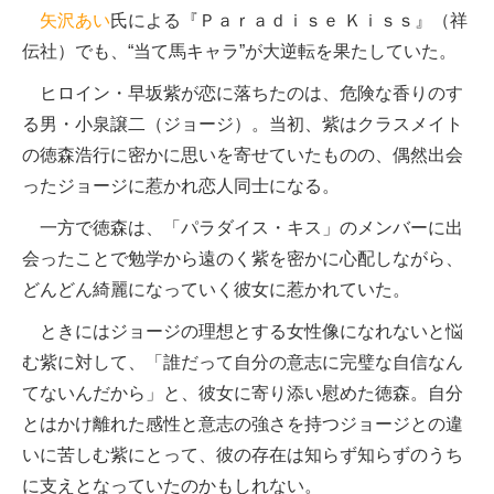
矢沢あい
氏による『Ｐａｒａｄｉｓｅ Ｋｉｓｓ』（祥
伝社）でも、“当て馬キャラ”が大逆転を果たしていた。
ヒロイン・早坂紫が恋に落ちたのは、危険な香りのす
る男・小泉譲二（ジョージ）。当初、紫はクラスメイト
の徳森浩行に密かに思いを寄せていたものの、偶然出会
ったジョージに惹かれ恋人同士になる。
一方で徳森は、「パラダイス・キス」のメンバーに出
会ったことで勉学から遠のく紫を密かに心配しながら、
どんどん綺麗になっていく彼女に惹かれていた。
ときにはジョージの理想とする女性像になれないと悩
む紫に対して、「誰だって自分の意志に完璧な自信なん
てないんだから」と、彼女に寄り添い慰めた徳森。自分
とはかけ離れた感性と意志の強さを持つジョージとの違
いに苦しむ紫にとって、彼の存在は知らず知らずのうち
に支えとなっていたのかもしれない。