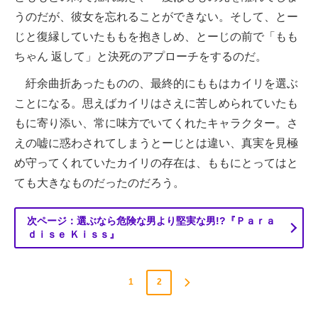
うのだが、彼女を忘れることができない。そして、とー
じと復縁していたももを抱きしめ、とーじの前で「もも
ちゃん 返して」と決死のアプローチをするのだ。
紆余曲折あったものの、最終的にももはカイリを選ぶ
ことになる。思えばカイリはさえに苦しめられていたも
もに寄り添い、常に味方でいてくれたキャラクター。さ
えの嘘に惑わされてしまうとーじとは違い、真実を見極
め守ってくれていたカイリの存在は、ももにとってはと
ても大きなものだったのだろう。
次ページ：選ぶなら危険な男より堅実な男!?『Ｐａｒａ
ｄｉｓｅ Ｋｉｓｓ』
1
2