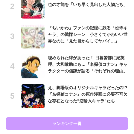
也の才能を「いち早く見出した人物たち」
『ちいかわ』ファンの記憶に残る「恐怖キ
ャラ」の戦慄シーン 小さくてかわいい世
界なのに「見た目からしてヤバイ…」
秘められた絆があった！ 目暮警部に妃英
理、大和敢助にも…『名探偵コナン』キャ
ラクターの傷跡が語る「それぞれの理由」
え、劇場版のオリジナルキャラだったの!?
『名探偵コナン』の原作漫画に必要不可欠
な存在となった“逆輸入キャラ”たち
ランキング一覧