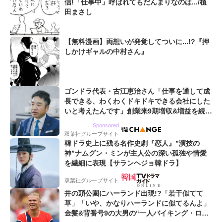
信!「仕事中」呼ばれてもだんまりなのは.../植
田まさし
【無料漫画】両想いが発覚してついに...!?『押
しかけギャルの中村さん』
ゴンドラ代表・古江恵治さん「仕事を通して成
長できる、わくわくドキドキできる会社にした
いと考えたんです」創業来9期増収&増益を続け
るWebマーケティング会社のアイデンティティ
Sponsored
双葉社グループサイト
韓ドラ史上に残る名作史劇『恋人』”演技の
神”ナムグン・ミンが主人公の深い孤独や情愛
を繊細に表現【サランヘジョ韓ドラ】
双葉社グループサイト
井の頭公園にハーランド出現!?「若干似てて
草」「いや、かなりハーランドに似てるんよ」
金髪&背番号9の大男の“一人バイキング・ロ