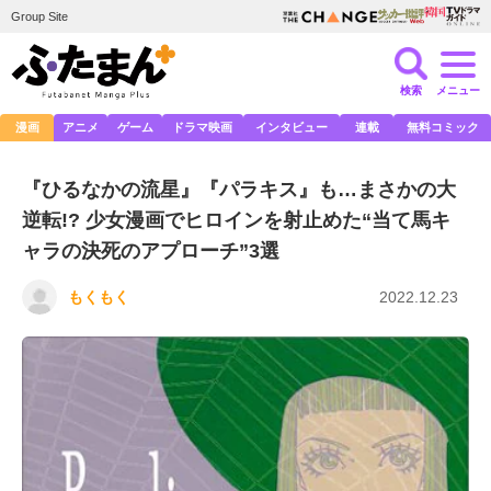
Group Site
検索
メニュー
漫画
アニメ
ゲーム
ドラマ映画
インタビュー
連載
無料コミック
『ひるなかの流星』『パラキス』も…まさかの大
逆転!? 少女漫画でヒロインを射止めた“当て馬キ
ャラの決死のアプローチ”3選
もくもく
2022.12.23