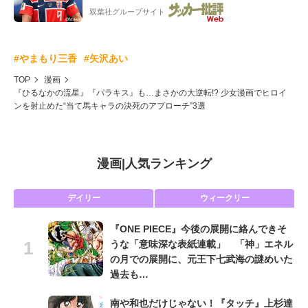
ー”映像が話題!「元気をもらった」
双葉社グループサイト
#やまもり三香
#矢沢あい
TOP
漫画
『ひるなかの流星』『パラキス』も…まさかの大逆転!? 少女漫画でヒロイ
ンを射止めた“当て馬キャラの決死のアプローチ”3選
漫画
|
人気ランキング
デイリー
ウィークリー
『ONE PIECE』今後の展開に絡んできそ
うな「意味深な表紙連載」 「神」エネル
の月での展開に、元王下七武海の謎めいた
過去も…
南や和也だけじゃない！『タッチ』上杉達