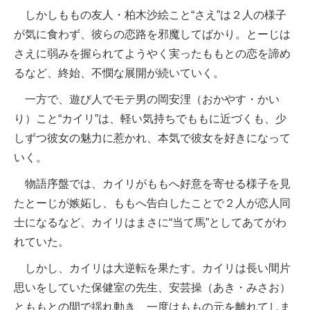
しかしももの友人・柏木沙絵こと“さえ”は２人の様子
が気に食わず、彼らの恋路を邪魔してばかり。とーじは
さえに弱みを握られてようやく実ったももとの恋を諦め
るなど、終始、不憫な展開が続いていく。
一方で、遊び人でモテ男の岡安浬（おかやす・かい
り）こと“カイリ”は、軽い気持ちでももに近づくも、少
しずつ彼女の魅力に惹かれ、本気で彼女を好きになって
いく。
物語序盤では、カイリがももへ好意を寄せる様子を見
たとーじが嫉妬し、ももへ告白したことで２人が恋人同
士になるなど、カイリはまさに“当て馬”としてあてがわ
れていた。
しかし、カイリは大逆転を果たす。カイリは長い間片
思いをしていた保健室の先生、安芸操（あき・みさお）
とももとの間で揺れ動き、一度はももの元を離れてしま