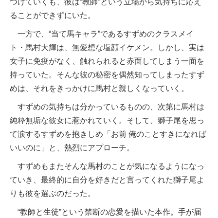
つけていくも、彼は“教師”という立場から気持ちに応え
ることができずにいた。
一方で、“当て馬キャラ”であるすずめのクラスメイ
ト・馬村大輝は、無愛想な塩顔イケメン。しかし、実は
女子に免疫がなく、触れられると赤面してしまう一面を
持っていた。そんな彼の秘密を偶然知ってしまったすず
めは、それをきっかけに馬村と親しくなっていく。
すずめの気持ちは分かっているものの、次第に馬村は
純粋無垢な彼女に惹かれていく。そして、獅子尾を思っ
て涙するすずめを抱きしめ「お前 俺のことすきになれば
いいのに」と、熱烈にアプローチ。
すずめもまたそんな馬村のことが気になるようになっ
ていき、最終的に自分を好きだと言ってくれた獅子尾よ
りも彼を選ぶのだった。
“教師と生徒”という禁断の恋愛を描いた本作。手が届