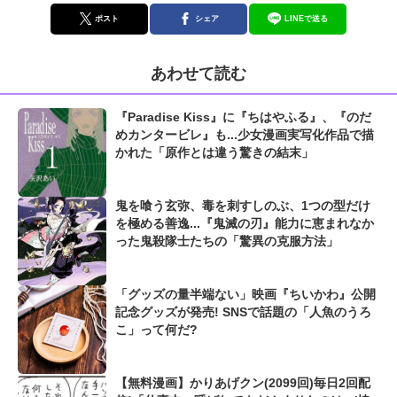
ポスト
シェア
LINEで送る
あわせて読む
『Paradise Kiss』に『ちはやふる』、『のだ
めカンタービレ』も...少女漫画実写化作品で描
かれた「原作とは違う驚きの結末」
鬼を喰う玄弥、毒を刺すしのぶ、1つの型だけ
を極める善逸...『鬼滅の刃』能力に恵まれなか
った鬼殺隊士たちの「驚異の克服方法」
「グッズの量半端ない」映画『ちいかわ』公開
記念グッズが発売! SNSで話題の「人魚のうろ
こ」って何だ?
【無料漫画】かりあげクン(2099回)毎日2回配