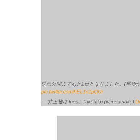
映画公開まであと1日となりました。(早朝から
pic.twitter.com/hEL1e1pQUr
— 井上雄彦 Inoue Takehiko (@inouetake)
D