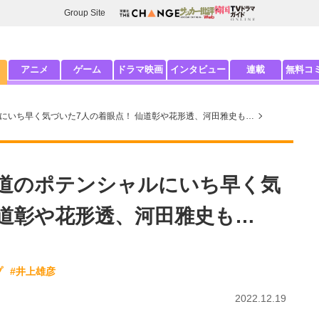
Group Site
アニメ
ゲーム
ドラマ映画
インタビュー
連載
無料コ
ャルにいち早く気づいた7人の着眼点！ 仙道彰や花形透、河田雅史も…
木花道のポテンシャルにいち早く気
仙道彰や花形透、河田雅史も…
プ
#井上雄彦
2022.12.19