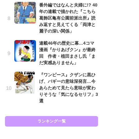
番外編ではなんと夫婦に!? 40
努
年の連載で描かれた『こちら
ジ
葛飾区亀有公園前派出所』読
鬼
み返すと見えてくる「両津と
の
麗子の深い関係」
怖
連載46年の歴史に幕…4コマ
代
漫画『かりあげクン』が最終
加
回 作者・植田まさし氏「ま
思
だ実感ありません」
「
『ワンピース』クザンに黒ひ
て
げ、バギーの意味深発言…今
上
あらためて見たら意味が変わ
と
りそうな「気になるセリフ」3
た
選
ラン
ランキング一覧