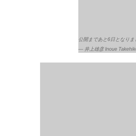
公開まであと6日となりま
— 井上雄彦 Inoue Takehiko