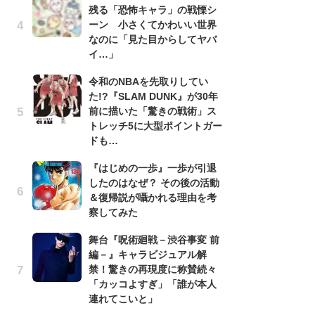
残る「恐怖キャラ」の戦慄シ
南
ーン 小さくてかわいい世界
ッ
なのに「見た目からしてヤバ
ち
イ…」
令和のNBAを先取りしてい
『
た!?『SLAM DUNK』が30年
残
前に描いた「驚きの戦術」ス
ー
トレッチ5に大型ポイントガー
な
ドも…
イ
『はじめの一歩』一歩が引退
『
したのはなぜ？ その後の活動
に
＆復帰説が囁かれる理由を考
も
察してみた
を
役
舞台『呪術廻戦－渋谷事変 前
編－』キャラビジュアル解
ア
禁！驚きの再現度に称賛続々
ー
「カッコよすぎ」「誰が本人
場
連れてこいと」
ァ