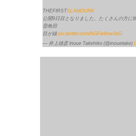
THEFIRST
SLAMDUNK
公開9日目となりました。たくさんの方に
⑨角田
目が線
pic.twitter.com/NGFw8nw3aG
— 井上雄彦 Inoue Takehiko (@inouetake)