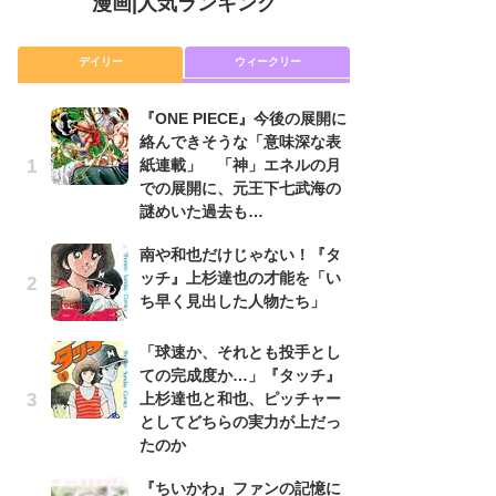
漫画
|
人気ランキング
デイリー
ウィークリー
『ONE PIECE』今後の展開に
舞
絡んできそうな「意味深な表
編
紙連載」 「神」エネルの月
禁
での展開に、元王下七武海の
「
謎めいた過去も…
連
南や和也だけじゃない！『タ
『O
ッチ』上杉達也の才能を「い
絡
ち早く見出した人物たち」
紙
で
謎
「球速か、それとも投手とし
ての完成度か…」『タッチ』
令
上杉達也と和也、ピッチャー
た!
としてどちらの実力が上だっ
前
たのか
ト
ド
『ちいかわ』ファンの記憶に