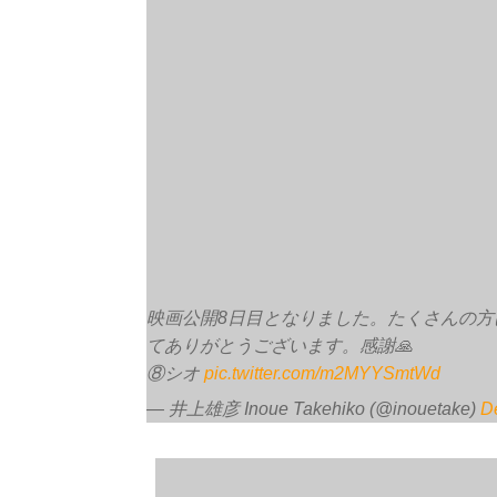
映画公開8日目となりました。たくさんの
てありがとうございます。感謝🙏
⑧シオ
pic.twitter.com/m2MYYSmtWd
— 井上雄彦 Inoue Takehiko (@inouetake)
D