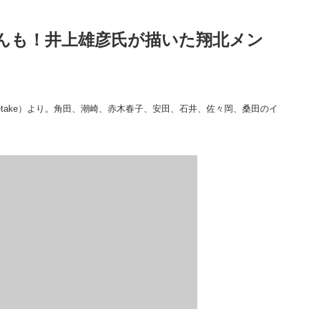
んも！井上雄彦氏が描いた翔北メン
etake）より。角田、潮崎、赤木春子、安田、石井、佐々岡、桑田のイ