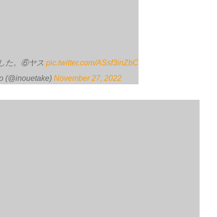
した。⑥ヤス
pic.twitter.com/ASsf3inZbC
 (@inouetake)
November 27, 2022