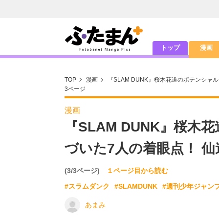
トップ
漫画
TOP
漫画
『SLAM DUNK』桜木花道のポテンシ
3ページ
漫画
『SLAM DUNK』桜
づいた7人の着眼点！ 
(3/3ページ)
１ページ目から読む
#スラムダンク
#SLAMDUNK
#週刊少年ジャン
あまみ