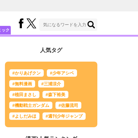
ミック
人気タグ
#かりあげクン
#少年アシベ
#無料漫画
#三浦涼介
#植田まさし
#森下裕美
#機動戦士ガンダム
#佐藤流司
#よしだみほ
#週刊少年ジャンプ