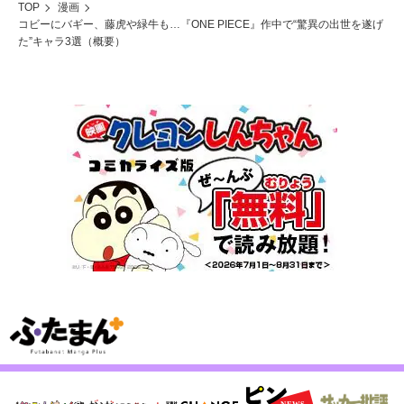
TOP
漫画
コビーにバギー、藤虎や緑牛も…『ONE PIECE』作中で“驚異の出世を遂げ
た”キャラ3選（概要）