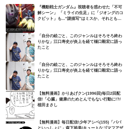
『機動戦士ガンダム』視聴者を惑わせた「不可
解シーン」 「ミライの生足」に「ジオングのコ
クピット」も...“謎描写”はミスか、それとも演
出か
「自分の絵ごと、このジャンルはそろそろ終わ
りかな」江口寿史が炎上を経て樋口毅宏に語っ
たこと
「自分の絵ごと、このジャンルはそろそろ終わ
りかな」江口寿史が炎上を経て樋口毅宏に語っ
たこと
【無料漫画】かりあげクン(1996回)毎日2回配
信!「心臓」健康のためとんでもない行動に!?/
植田まさし
【無料漫画】毎日配信!少年アシベ(155)「パパ
といっしょに」森下裕美/キュートなゴマフアザ