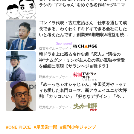
ラシの“ゴマちゃん”をめぐる名作ギャグ4コマ
ゴンドラ代表・古江恵治さん「仕事を通して成
長できる、わくわくドキドキできる会社にした
いと考えたんです」創業来9期増収&増益を続け
るWebマーケティング会社のアイデンティティ
Sponsored
双葉社グループサイト
韓ドラ史上に残る名作史劇『恋人』”演技の
神”ナムグン・ミンが主人公の深い孤独や情愛
を繊細に表現【サランヘジョ韓ドラ】
双葉社グループサイト
「めーっちゃオシャじゃん」中田英寿やトッテ
ィも愛した名門ローマ、新アウェイユニが大評
判!「カッコいい」「好きなデザイン」「今年
は2nd買おうかな」
双葉社グループサイト
#ONE PIECE
#尾田栄一郎
#週刊少年ジャンプ