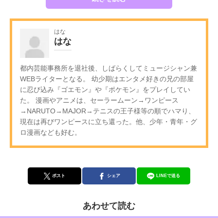
はな
はな
都内芸能事務所を退社後、しばらくしてミュージシャン兼
WEBライターとなる。 幼少期はエンタメ好きの兄の部屋
に忍び込み『ゴエモン』や『ポケモン』をプレイしてい
た。 漫画やアニメは、セーラームーン→ワンピース
→NARUTO→MAJOR→テニスの王子様等の順でハマり、
現在は再びワンピースに立ち還った。他、少年・青年・グ
ロ漫画なども好む。
ポスト
シェア
LINEで送る
あわせて読む