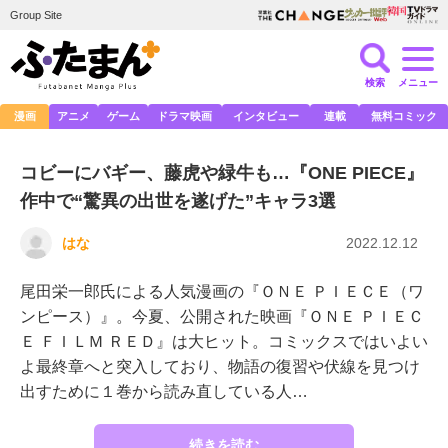
Group Site
検索
メニュー
漫画
アニメ
ゲーム
ドラマ映画
インタビュー
連載
無料コミック
コビーにバギー、藤虎や緑牛も…『ONE PIECE』
作中で“驚異の出世を遂げた”キャラ3選
はな
2022.12.12
尾田栄一郎氏による人気漫画の『ＯＮＥ ＰＩＥＣＥ（ワ
ンピース）』。今夏、公開された映画『ＯＮＥ ＰＩＥＣ
Ｅ ＦＩＬＭ ＲＥＤ』は大ヒット。コミックスではいよい
よ最終章へと突入しており、物語の復習や伏線を見つけ
出すために１巻から読み直している人…
続きを読む