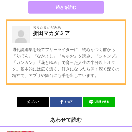
続きを読む
おりたまかだみあ
折田マカダミア
週刊誌編集を経てフリーライターに。物心がつく前から
『りぼん』『なかよし』『ちゃお』を読み、『ジャンプ』
『ガンガン』『花とゆめ』で育った人生の半分以上オタ
ク。基本的には広く浅く、好きになったら深く深く深くの
精神で、アプリや舞台にも手を出しています。
ポスト
シェア
LINEで送る
あわせて読む