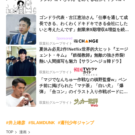
ゴンドラ代表・古江恵治さん「仕事を通して成
長できる、わくわくドキドキできる会社にした
いと考えたんです」創業来9期増収&増益を続け
るWebマーケティング会社のアイデンティティ
Sponsored
双葉社グループサイト
夏休み必見2作!Netflix世界的大ヒット『エージ
ェント・キム』『鉄槌教師』無敵の強さ炸裂!
熱い人間描写も魅力【サランヘジョ韓ドラ】
双葉社グループサイト
「マジでなんちゅー作戦なの槙野監督w」ベン
チ前に掲げられた「マテ茶」「白い犬」「爆
弾」「合コン」のイラスト入り作戦ボードにフ
ァン困惑!「想像よりデカくて吹いた」
双葉社グループサイト
#井上雄彦
#SLAMDUNK
#週刊少年ジャンプ
TOP
漫画