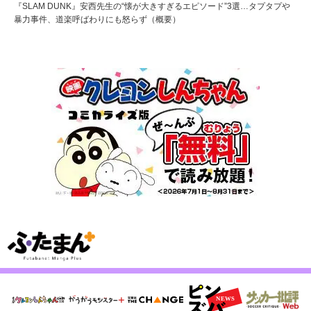
『SLAM DUNK』安西先生の“懐が大きすぎるエピソード”3選…タプタプや
暴力事件、道楽呼ばわりにも怒らず（概要）