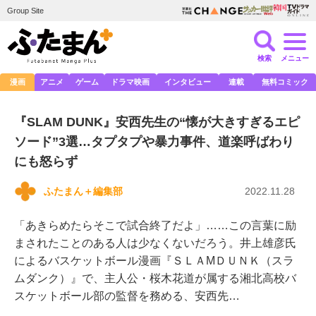
Group Site
検索
メニュー
漫画
アニメ
ゲーム
ドラマ映画
インタビュー
連載
無料コミック
『SLAM DUNK』安西先生の“懐が大きすぎるエピ
ソード”3選…タプタプや暴力事件、道楽呼ばわり
にも怒らず
ふたまん＋編集部
2022.11.28
「あきらめたらそこで試合終了だよ」……この言葉に励
まされたことのある人は少なくないだろう。井上雄彦氏
によるバスケットボール漫画『ＳＬＡMＤＵＮＫ（スラ
ムダンク）』で、主人公・桜木花道が属する湘北高校バ
スケットボール部の監督を務める、安西先…