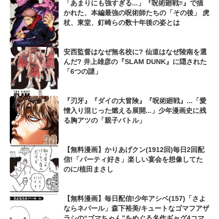
「あまりにも強すぎる...」『呪術廻戦≡』で描
かれた、本編最強の呪術師たちの「その後」 虎
杖、東堂、釘崎らの数十年後の姿とは
安西監督はなぜ無名校に? 仙道はなぜ陵南を選
んだ? 井上雄彦の『SLAM DUNK』に隠された
「6つの謎」
『刃牙』『ダイの大冒険』『呪術廻戦』...「愛
憎入り混じった燃える展開...」少年漫画史に残
る胸アツの「親子バトル」
【無料漫画】かりあげクン(1912回)毎日2回配
信!「パーティ好き」楽しい宴会を想像してた
のに/植田まさし
【無料漫画】毎日配信!少年アシベ(157)「さよ
ならネパール」森下裕美/キュートなゴマフアザ
ラシの“ゴマちゃん”をめぐる名作ギャグ4コマ