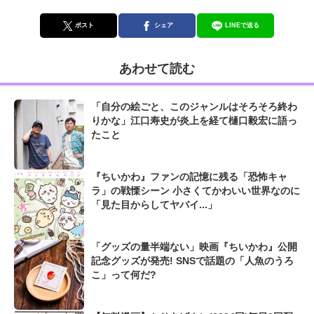
ポスト
シェア
LINEで送る
あわせて読む
「自分の絵ごと、このジャンルはそろそろ終わ
りかな」江口寿史が炎上を経て樋口毅宏に語っ
たこと
『ちいかわ』ファンの記憶に残る「恐怖キャ
ラ」の戦慄シーン 小さくてかわいい世界なのに
「見た目からしてヤバイ...」
「グッズの量半端ない」映画『ちいかわ』公開
記念グッズが発売! SNSで話題の「人魚のうろ
こ」って何だ?