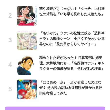
南や和也だけじゃない！『タッチ』上杉達
也の才能を「いち早く見出した人物たち」
『ちいかわ』ファンの記憶に残る「恐怖キ
ャラ」の戦慄シーン 小さくてかわいい世
界なのに「見た目からしてヤバイ…」
秘められた絆があった！ 目暮警部に妃英
理、大和敢助にも…『名探偵コナン』キャ
ラクターの傷跡が語る「それぞれの理由」
『はじめの一歩』一歩が引退したのはな
ぜ？ その後の活動＆復帰説が囁かれる理
由を考察してみた