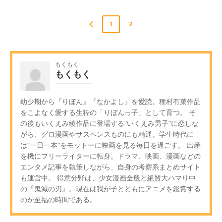
1
2
もくもく
もくもく
幼少期から『りぼん』『なかよし』を愛読。種村有菜作品
をこよなく愛する生粋の「りぼんっ子」として育つ。 そ
の後もいくえみ綾作品に登場する"いくえみ男子"に恋しな
がら、グロ漫画やサスペンスものにも精通。学生時代に
は"一日一本"をモットーに映画を見る毎日を過ごす。 出産
を機にフリーライターに転身。ドラマ、映画、漫画などの
エンタメ記事を執筆しながら、自身の考察系まとめサイト
も運営中。 得意分野は、少女漫画全般と絶賛大ハマり中
の『鬼滅の刃』。現在は我が子とともにアニメを鑑賞する
のが至福の時間である。