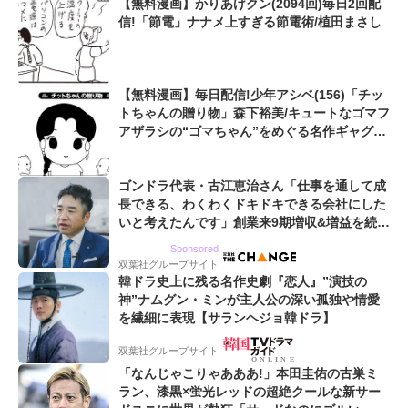
【無料漫画】かりあげクン(2094回)毎日2回配
信!「節電」ナナメ上すぎる節電術/植田まさし
【無料漫画】毎日配信!少年アシベ(156)「チッ
トちゃんの贈り物」森下裕美/キュートなゴマフ
アザラシの“ゴマちゃん”をめぐる名作ギャグ4
コマ
ゴンドラ代表・古江恵治さん「仕事を通して成
長できる、わくわくドキドキできる会社にした
いと考えたんです」創業来9期増収&増益を続け
るWebマーケティング会社のアイデンティティ
Sponsored
双葉社グループサイト
韓ドラ史上に残る名作史劇『恋人』”演技の
神”ナムグン・ミンが主人公の深い孤独や情愛
を繊細に表現【サランヘジョ韓ドラ】
双葉社グループサイト
「なんじゃこりゃあああ!」本田圭佑の古巣ミ
ラン、漆黒×蛍光レッドの超絶クールな新サー