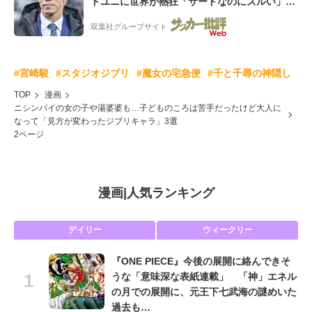
ドユニに世界が熱狂「サードなのにズルい」
「こりゃかっけえわ」
双葉社グループサイト
#宮崎駿
#スタジオジブリ
#魔女の宅急便
#千と千尋の神隠し
TOP
漫画
ニシンパイの女の子や湯婆婆も…子どものころは苦手だったけど大人に
なって「見方が変わったジブリキャラ」3選
2ページ
漫画
|
人気ランキング
デイリー
ウィークリー
『ONE PIECE』今後の展開に絡んできそ
うな「意味深な表紙連載」 「神」エネル
の月での展開に、元王下七武海の謎めいた
過去も…