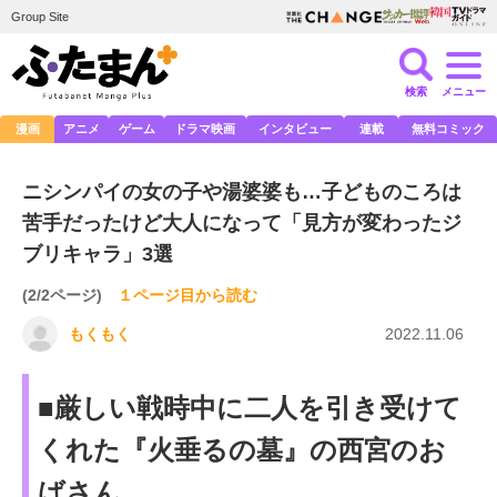
Group Site
検索
メニュー
漫画
アニメ
ゲーム
ドラマ映画
インタビュー
連載
無料コミック
ニシンパイの女の子や湯婆婆も…子どものころは
苦手だったけど大人になって「見方が変わったジ
ブリキャラ」3選
(2/2ページ)
１ページ目から読む
もくもく
2022.11.06
■厳しい戦時中に二人を引き受けて
くれた『火垂るの墓』の西宮のお
ばさん