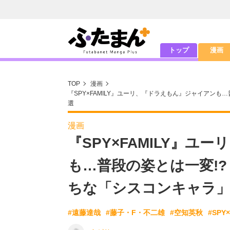
トップ
漫画
TOP
漫画
『SPY×FAMILY』ユーリ、『ドラえもん』ジャイアンも
選
漫画
『SPY×FAMILY』
も…普段の姿とは一変!
ちな「シスコンキャラ」
#遠藤達哉
#藤子・F・不二雄
#空知英秋
#SPY×