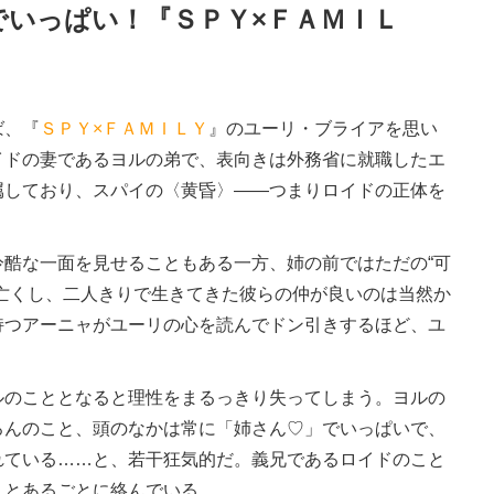
でいっぱい！『ＳＰＹ×ＦＡＭＩＬ
ば、『
ＳＰＹ×ＦＡＭＩＬＹ
』のユーリ・ブライアを思い
イドの妻であるヨルの弟で、表向きは外務省に就職したエ
属しており、スパイの〈黄昏〉――つまりロイドの正体を
酷な一面を見せることもある一方、姉の前ではただの“可
亡くし、二人きりで生きてきた彼らの仲が良いのは当然か
持つアーニャがユーリの心を読んでドン引きするほど、ユ
。
のこととなると理性をまるっきり失ってしまう。ヨルの
ろんのこと、頭のなかは常に「姉さん♡」でいっぱいで、
れている……と、若干狂気的だ。義兄であるロイドのこと
ことあるごとに絡んでいる。