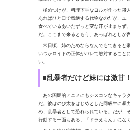
極めつけが、料理下手なヨルが作った殺人
あればひと口で気絶する代物なのだが、ユ
食べているあいだずっと変な汗が止まらず
だ。ここまで来るともう、あっぱれとしか
常日頃、姉のためならなんでもできると豪
いつかロイドの正体がバレて敵対すること
い。
■乱暴者だけど妹には激甘
あの国民的アニメにもシスコンなキャラク
だ。彼はのび太をはじめとした同級生に暴
め、乱暴者として恐れられている。だが、
行動する一面もある、『ドラえもん』にな