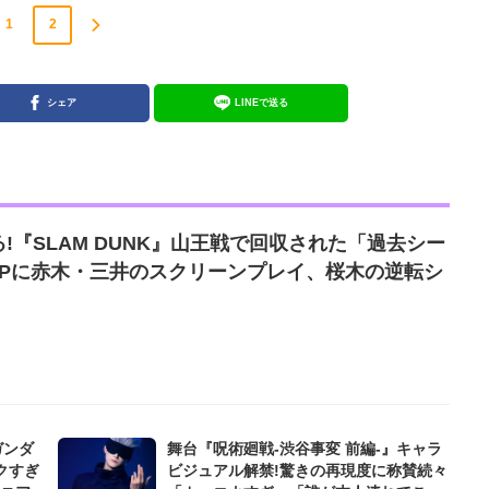
1
2
シェア
LINEで送る
!『SLAM DUNK』山王戦で回収された「過去シー
3Pに赤木・三井のスクリーンプレイ、桜木の逆転シ
ガンダ
舞台『呪術廻戦-渋谷事変 前編-』キャラ
クすぎ
ビジュアル解禁!驚きの再現度に称賛続々