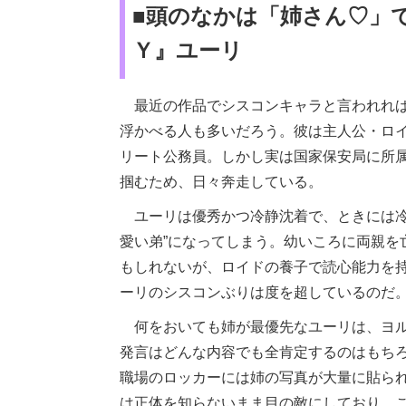
■頭のなかは「姉さん♡」
Ｙ』ユーリ
最近の作品でシスコンキャラと言われれ
浮かべる人も多いだろう。彼は主人公・ロ
リート公務員。しかし実は国家保安局に所
掴むため、日々奔走している。
ユーリは優秀かつ冷静沈着で、ときには冷
愛い弟”になってしまう。幼いころに両親を
もしれないが、ロイドの養子で読心能力を
ーリのシスコンぶりは度を超しているのだ
何をおいても姉が最優先なユーリは、ヨル
発言はどんな内容でも全肯定するのはもち
職場のロッカーには姉の写真が大量に貼ら
は正体を知らないまま目の敵にしており、