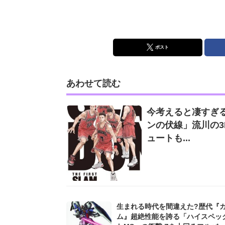
ポスト
あわせて読む
今考えると凄すぎる
ンの伏線」流川の
ュートも...
生まれる時代を間違えた?歴代『
ム』超絶性能を誇る「ハイスペッ