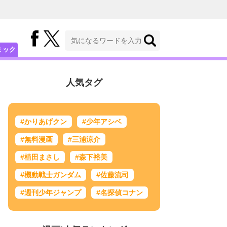
ミック
人気タグ
#かりあげクン
#少年アシベ
#無料漫画
#三浦涼介
#植田まさし
#森下裕美
#機動戦士ガンダム
#佐藤流司
#週刊少年ジャンプ
#名探偵コナン