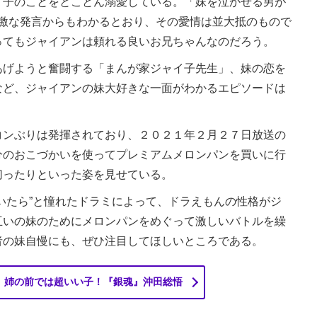
子のことをとことん溺愛している。「妹を泣かせる男が
過激な発言からもわかるとおり、その愛情は並大抵のもので
ってもジャイアンは頼れる良いお兄ちゃんなのだろう。
げようと奮闘する「まんが家ジャイ子先生」、妹の恋を
など、ジャイアンの妹大好きな一面がわかるエピソードは
ンぶりは発揮されており、２０２１年２月２７日放送の
分のおこづかいを使ってプレミアムメロンパンを買いに行
切ったりといった姿を見せている。
いたら”と憧れたドラミによって、ドラえもんの性格がジ
互いの妹のためにメロンパンをめぐって激しいバトルを繰
者の妹自慢にも、ぜひ注目してほしいところである。
、姉の前では超いい子！『銀魂』沖田総悟