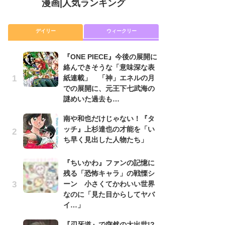
漫画
|
人気ランキング
デイリー
ウィークリー
『ONE PIECE』今後の展開に
舞
絡んできそうな「意味深な表
編
紙連載」 「神」エネルの月
禁
での展開に、元王下七武海の
「
謎めいた過去も…
連
南や和也だけじゃない！『タ
令
ッチ』上杉達也の才能を「い
た!
ち早く見出した人物たち」
前
ト
ド
『ちいかわ』ファンの記憶に
残る「恐怖キャラ」の戦慄シ
『O
ーン 小さくてかわいい世界
絡
なのに「見た目からしてヤバ
紙
イ…」
で
謎
『刃牙道』で突然の大出世!?