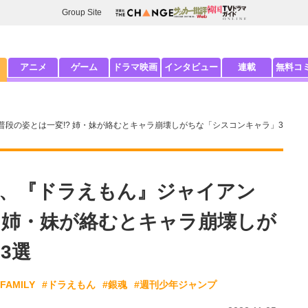
Group Site
アニメ
ゲーム
ドラマ映画
インタビュー
連載
無料コ
…普段の姿とは一変!? 姉・妹が絡むとキャラ崩壊しがちな「シスコンキャラ」3
ユーリ、『ドラえもん』ジャイアン
? 姉・妹が絡むとキャラ崩壊しが
3選
FAMILY
#ドラえもん
#銀魂
#週刊少年ジャンプ