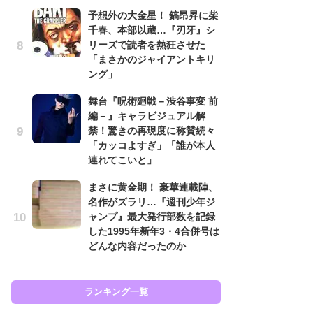
予想外の大金星！ 鎬昂昇に柴
南
千春、本部以蔵…『刃牙』シ
ッ
リーズで読者を熱狂させた
ち
「まさかのジャイアントキリ
ング」
怖
舞台『呪術廻戦－渋谷事変 前
代
編－』キャラビジュアル解
加
禁！驚きの再現度に称賛続々
思
「カッコよすぎ」「誰が本人
原
連れてこいと」
闘
まさに黄金期！ 豪華連載陣、
ア
名作がズラリ…『週刊少年ジ
の
ャンプ』最大発行部数を記録
した1995年新年3・4合併号は
どんな内容だったのか
ラン
ランキング一覧