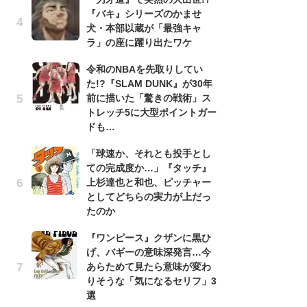
『バキ』シリーズのかませ
『
犬・本部以蔵が「最強キャ
残
ラ」の座に躍り出たワケ
ー
な
令和のNBAを先取りしてい
イ
た!?『SLAM DUNK』が30年
前に描いた「驚きの戦術」ス
『
トレッチ5に大型ポイントガー
に
ドも…
も
を
「球速か、それとも投手とし
役
ての完成度か…」『タッチ』
上杉達也と和也、ピッチャー
ア
としてどちらの実力が上だっ
ー
たのか
場
ァ
『ワンピース』クザンに黒ひ
げ、バギーの意味深発言…今
努
あらためて見たら意味が変わ
ジ
りそうな「気になるセリフ」3
鬼
選
の