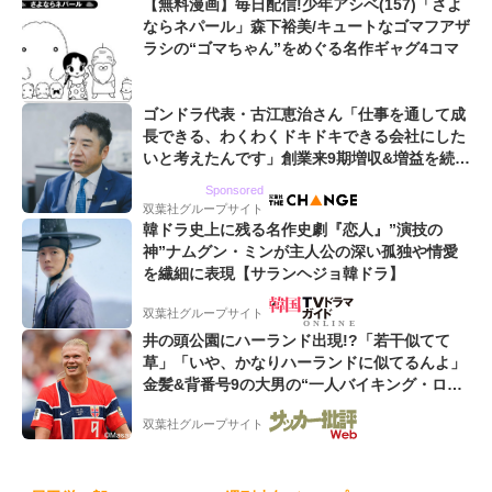
【無料漫画】毎日配信!少年アシベ(157)「さよ
ならネパール」森下裕美/キュートなゴマフアザ
ラシの“ゴマちゃん”をめぐる名作ギャグ4コマ
ゴンドラ代表・古江恵治さん「仕事を通して成
長できる、わくわくドキドキできる会社にした
いと考えたんです」創業来9期増収&増益を続け
るWebマーケティング会社のアイデンティティ
Sponsored
双葉社グループサイト
韓ドラ史上に残る名作史劇『恋人』”演技の
神”ナムグン・ミンが主人公の深い孤独や情愛
を繊細に表現【サランヘジョ韓ドラ】
双葉社グループサイト
井の頭公園にハーランド出現!?「若干似てて
草」「いや、かなりハーランドに似てるんよ」
金髪&背番号9の大男の“一人バイキング・ロ
ー”映像が話題!「元気をもらった」
双葉社グループサイト