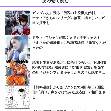
あわせて読む
ガンダム史に残る「伝説の主役機交代劇」、ミ
ーティアからのフリーダム無双、禍々しいエピ
オン搭乗も...
ドラマ『Tシャツが乾くまで』主要キャスト
「まさかの退場劇」に視聴者騒然 「番宣なんだ
ったの...」
読者も愛着があるだけに余計つらい...『HUNTE
R×HUNTER』脳改造に『ONE PIECE』釜茹で
の刑『ジャンプ』名キャラたちの「壮絶すぎる
最期」
【無料漫画】かりあげクン(1914回)毎日2回配
信!「釣り」声をかけてみた反応は...?/植田まさ
し