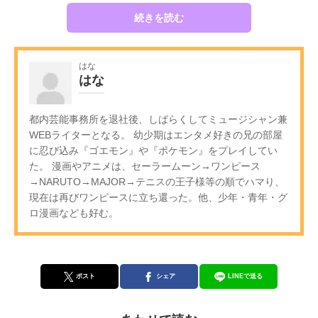
続きを読む
はな
はな
都内芸能事務所を退社後、しばらくしてミュージシャン兼
WEBライターとなる。 幼少期はエンタメ好きの兄の部屋
に忍び込み『ゴエモン』や『ポケモン』をプレイしてい
た。 漫画やアニメは、セーラームーン→ワンピース
→NARUTO→MAJOR→テニスの王子様等の順でハマり、
現在は再びワンピースに立ち還った。他、少年・青年・グ
ロ漫画なども好む。
ポスト
シェア
LINEで送る