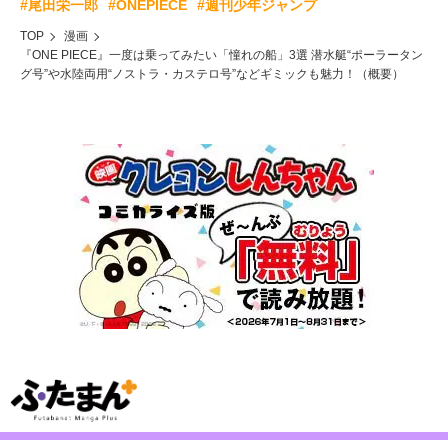
#尾田栄一郎
#ONEPIECE
#週刊少年ジャンプ
TOP
漫画
『ONE PIECE』一度は乗ってみたい「憧れの船」3選 潜水艇“ポーラータン
グ号”や水陸両用“ノストラ・カステロ号”などギミックも魅力！（概要）