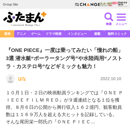
Group Site
検索
メニュー
漫画
アニメ
ゲーム
ドラマ映画
インタビュー
連載
無料コミック
『ONE PIECE』一度は乗ってみたい「憧れの船」
3選 潜水艇“ポーラータング号”や水陸両用“ノスト
ラ・カステロ号”などギミックも魅力！
はな
2022.10.10
１０月１日・２日の映画動員ランキングでは『ＯＮＥ Ｐ
ＩＥＣＥ ＦＩＬＭ ＲＥＤ』が９週連続となる１位を獲
得。８月６日の公開から興行収入１６２億円、観客動員
数は１１６９万人を超える大ヒットを記録している。
そんな尾田栄一郎氏の『ＯＮＥ ＰＩＥＣ…